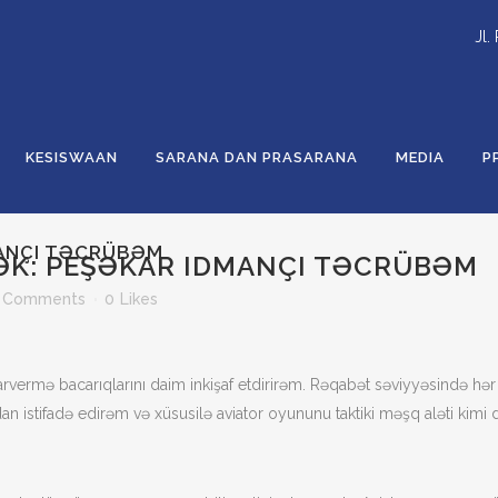
Jl.
KESISWAAN
SARANA DAN PRASARANA
MEDIA
P
MANÇI TƏCRÜBƏM
K: PEŞƏKAR IDMANÇI TƏCRÜBƏM
 Comments
0
Likes
rvermə bacarıqlarını daim inkişaf etdirirəm. Rəqabət səviyyəsində hər 
stifadə edirəm və xüsusilə aviator oyununu taktiki məşq aləti kimi 