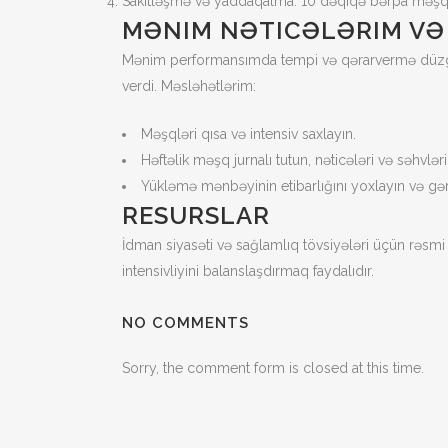
Sakitləşmə və yaddaqalma: 10 dəqiqə bərpa məşql
MƏNIM NƏTICƏLƏRIM V
Mənim performansımda tempi və qərarvermə düzgünlü
verdi. Məsləhətlərim:
Məşqləri qısa və intensiv saxlayın.
Həftəlik məşq jurnalı tutun, nəticələri və səhvlər
Yükləmə mənbəyinin etibarlığını yoxlayın və gərə
RESURSLAR
İdman siyasəti və sağlamlıq tövsiyələri üçün rə
intensivliyini balanslaşdırmaq faydalıdır.
NO COMMENTS
Sorry, the comment form is closed at this time.