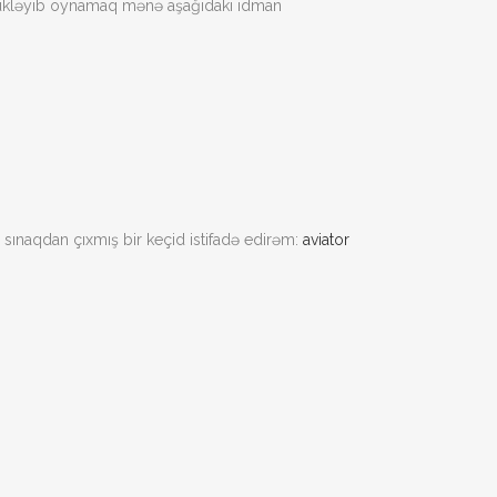
 yükləyib oynamaq mənə aşağıdakı idman
sınaqdan çıxmış bir keçid istifadə edirəm:
aviator