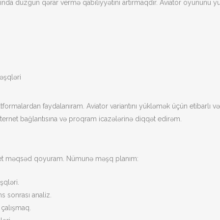
tında düzgün qərar vermə qabiliyyətini artırmaqdır. Aviator oyununu
əşqləri
rmalardan faydalanıram. Aviator variantını yükləmək üçün etibarlı və 
ternet bağlantısına və proqram icazələrinə diqqət edirəm.
kret məqsəd qoyuram. Nümunə məşq planım:
şqləri.
ns sonrası analiz.
ə çalışmaq.