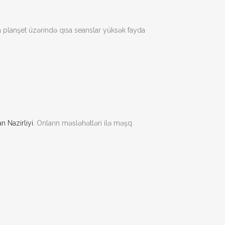
 planşet üzərində qısa seanslar yüksək fayda
 Nazirliyi
. Onların məsləhətləri ilə məşq