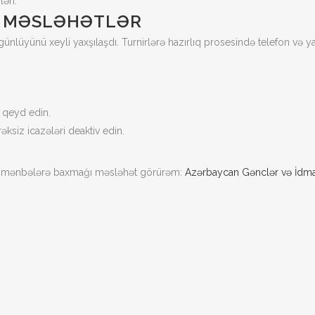
əri.
Ə MƏSLƏHƏTLƏR
yünü xeyli yaxşılaşdı. Turnirlərə hazırlıq prosesində telefon və ya
i qeyd edin.
ksiz icazələri deaktiv edin.
smi mənbələrə baxmağı məsləhət görürəm:
Azərbaycan Gənclər və İdman