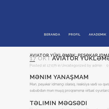
BERANDA
PROFIL
AKADEMIK
AVIATOR YÜKLƏMƏK: PEŞƏKAR ID
17 OKT
AVIATOR YÜKLƏMƏ
Posted at 17:07h
in
Uncategorized
by
admin
0
MƏNIM YANAŞMAM
Mən, peşəkar idmançı olaraq, reaksiya vaxtı və qəra
səbəbdən mən məşq proqramıma virtual oyunlardan i
TƏLIMIN MƏQSƏDI