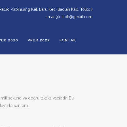
 Radio Kabinuang Kel. Baru Kec. Baolan Kab. Tolitoli
sman3tolitoli@gmail.com
PDB 2020
PPDB 2022
KONTAK
millisekund və doğru taktika vacibdir. Bu
dəyərləndirirəm.