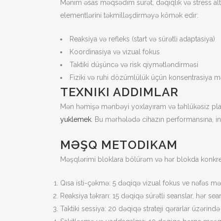
Mənim əsas məqsədim sürət, dəqiqlik və stress al
elementlərini təkmilləşdirməyə kömək edir:
Reaksiya və refleks (start və sürətli adaptasiya)
Koordinasiya və vizual fokus
Taktiki düşüncə və risk qiymətləndirməsi
Fiziki və ruhi dözümlülük üçün konsentrasiya m
TEXNIKI ADDIMLAR
Mən həmişə mənbəyi yoxlayıram və təhlükəsiz platfo
yuklemek
. Bu mərhələdə cihazın performansına, in
MƏŞQ METODIKAM
Məşqlərimi bloklara bölürəm və hər blokda kon
Qısa isti-çəkmə: 5 dəqiqə vizual fokus ve nəfəs mə
Reaksiya təkrarı: 15 dəqiqə sürətli seanslar, hər sea
Taktiki sessiya: 20 dəqiqə strateji qərarlar üzərind