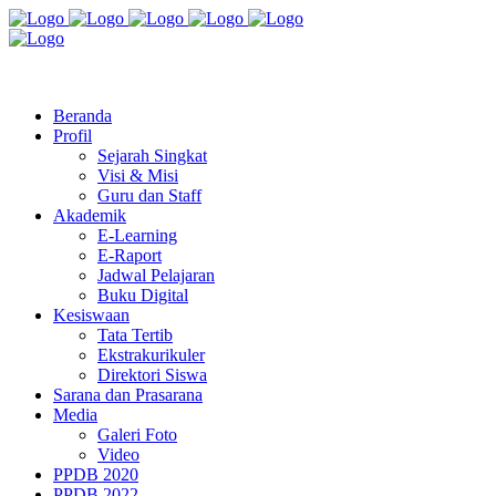
Jl. Radio Kabinuang Kel. Baru Kec. Baolan Kab. Tolitoli
sman3tolitoli@gmail.com
Beranda
Profil
Sejarah Singkat
Visi & Misi
Guru dan Staff
Akademik
E-Learning
E-Raport
Jadwal Pelajaran
Buku Digital
Kesiswaan
Tata Tertib
Ekstrakurikuler
Direktori Siswa
Sarana dan Prasarana
Media
Galeri Foto
Video
PPDB 2020
PPDB 2022