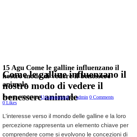
15 Agu
Come le galline influenzano il
Come le galline influenzano il
nostro modo di vedere il benessere
animale
nostro modo di vedere il
benessere animale
Posted at 09:01h
in
Uncategorized
by
admin
0 Comments
0
Likes
L’interesse verso il mondo delle galline e la loro
percezione rappresenta un elemento chiave per
comprendere come si evolvono le concezioni di