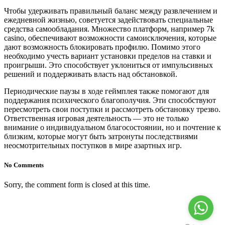
Чтобы удерживать правильный баланс между развлечением и
ежедневной жизнью, советуется задействовать специальные
средства самообладания. Множество платформ, например 7k
casino, обеспечивают возможности самоисключения, которые
дают возможность блокировать профилю. Помимо этого
необходимо учесть вариант установки пределов на ставки и
проигрыши. Это способствует уклониться от импульсивных
решений и поддерживать власть над обстановкой.
Периодические паузы в ходе геймплея также помогают для
поддержания психического благополучия. Эти способствуют
пересмотреть свои поступки и рассмотреть обстановку трезво.
Ответственная игровая деятельность — это не только
внимание о индивидуальном благосостоянии, но и почтение к
близким, которые могут быть затронуты последствиями
неосмотрительных поступков в мире азартных игр.
No Comments
Sorry, the comment form is closed at this time.
Jl. Radio Kabinuang Kel. Baru Kec. Baolan Kab. Tolitoli
sman3tolitoli@gmail.com