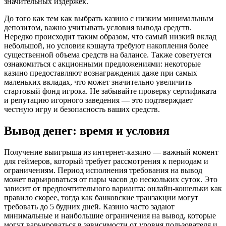
значительных издержек.
До того как тем как выбрать казино с низким минимальным
депозитом, важно учитывать условия вывода средств.
Нередко происходит таким образом, что самый низкий вклад
небольшой, но условия кэшаута требуют накопления более
существенной объема средств на балансе. Также советуется
ознакомиться с акционными предложениями: некоторые
казино предоставляют вознаграждения даже при самых
маленьких вкладах, что может значительно увеличить
стартовый фонд игрока. Не забывайте проверку сертификата
и репутацию игорного заведения — это подтверждает
честную игру и безопасность ваших средств.
Вывод денег: время и условия
Получение выигрыша из интернет-казино — важный момент
для геймеров, который требует рассмотрения к периодам и
ограничениям. Период исполнения требования на вывод
может варьироваться от пары часов до нескольких суток. Это
зависит от предпочтительного варианта: онлайн-кошельки как
правило скорее, тогда как банковские транзакции могут
требовать до 5 будних дней. Казино часто задают
минимальные и наибольшие ограничения на вывод, которые
могут варьироваться в зависимости от уровня пользователя и