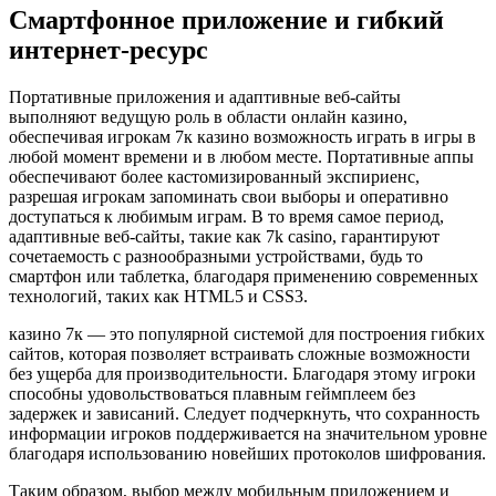
Смартфонное приложение и гибкий
интернет-ресурс
Портативные приложения и адаптивные веб-сайты
выполняют ведущую роль в области онлайн казино,
обеспечивая игрокам 7к казино возможность играть в игры в
любой момент времени и в любом месте. Портативные аппы
обеспечивают более кастомизированный экспириенс,
разрешая игрокам запоминать свои выборы и оперативно
доступаться к любимым играм. В то время самое период,
адаптивные веб-сайты, такие как 7k casino, гарантируют
сочетаемость с разнообразными устройствами, будь то
смартфон или таблетка, благодаря применению современных
технологий, таких как HTML5 и CSS3.
казино 7к — это популярной системой для построения гибких
сайтов, которая позволяет встраивать сложные возможности
без ущерба для производительности. Благодаря этому игроки
способны удовольствоваться плавным геймплеем без
задержек и зависаний. Следует подчеркнуть, что сохранность
информации игроков поддерживается на значительном уровне
благодаря использованию новейших протоколов шифрования.
Таким образом, выбор между мобильным приложением и