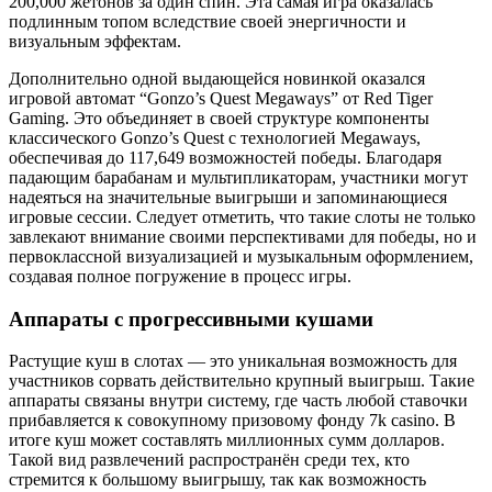
200,000 жетонов за один спин. Эта самая игра оказалась
подлинным топом вследствие своей энергичности и
визуальным эффектам.
Дополнительно одной выдающейся новинкой оказался
игровой автомат “Gonzo’s Quest Megaways” от Red Tiger
Gaming. Это объединяет в своей структуре компоненты
классического Gonzo’s Quest с технологией Megaways,
обеспечивая до 117,649 возможностей победы. Благодаря
падающим барабанам и мультипликаторам, участники могут
надеяться на значительные выигрыши и запоминающиеся
игровые сессии. Следует отметить, что такие слоты не только
завлекают внимание своими перспективами для победы, но и
первоклассной визуализацией и музыкальным оформлением,
создавая полное погружение в процесс игры.
Аппараты с прогрессивными кушами
Растущие куш в слотах — это уникальная возможность для
участников сорвать действительно крупный выигрыш. Такие
аппараты связаны внутри систему, где часть любой ставочки
прибавляется к совокупному призовому фонду 7k casino. В
итоге куш может составлять миллионных сумм долларов.
Такой вид развлечений распространён среди тех, кто
стремится к большому выигрышу, так как возможность