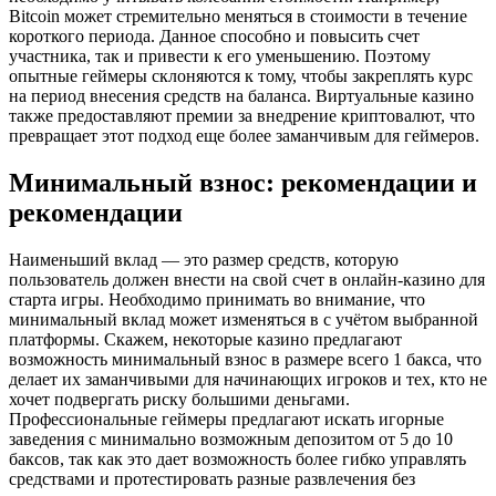
Bitcoin может стремительно меняться в стоимости в течение
короткого периода. Данное способно и повысить счет
участника, так и привести к его уменьшению. Поэтому
опытные геймеры склоняются к тому, чтобы закреплять курс
на период внесения средств на баланса. Виртуальные казино
также предоставляют премии за внедрение криптовалют, что
превращает этот подход еще более заманчивым для геймеров.
Минимальный взнос: рекомендации и
рекомендации
Наименьший вклад — это размер средств, которую
пользователь должен внести на свой счет в онлайн-казино для
старта игры. Необходимо принимать во внимание, что
минимальный вклад может изменяться в с учётом выбранной
платформы. Скажем, некоторые казино предлагают
возможность минимальный взнос в размере всего 1 бакса, что
делает их заманчивыми для начинающих игроков и тех, кто не
хочет подвергать риску большими деньгами.
Профессиональные геймеры предлагают искать игорные
заведения с минимально возможным депозитом от 5 до 10
баксов, так как это дает возможность более гибко управлять
средствами и протестировать разные развлечения без