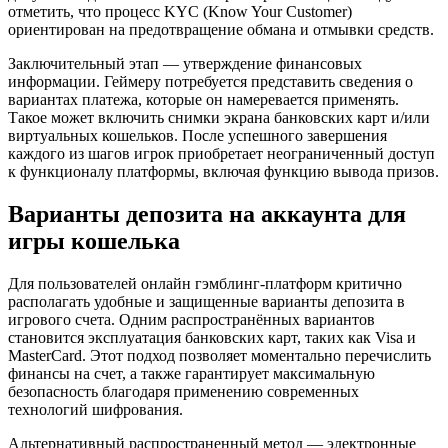
отметить, что процесс KYC (Know Your Customer)
ориентирован на предотвращение обмана и отмывки средств.
Заключительный этап — утверждение финансовых
информации. Геймеру потребуется представить сведения о
вариантах платежа, которые он намеревается применять.
Такое может включить снимки экрана банковских карт и/или
виртуальных кошельков. После успешного завершения
каждого из шагов игрок приобретает неограниченный доступ
к функционалу платформы, включая функцию вывода призов.
Варианты депозита на аккаунта для
игры кошелька
Для пользователей онлайн гэмблинг-платформ критично
располагать удобные и защищенные варианты депозита в
игрового счета. Одним распространённых вариантов
становится эксплуатация банковских карт, таких как Visa и
MasterCard. Этот подход позволяет моментально перечислить
финансы на счет, а также гарантирует максимальную
безопасность благодаря применению современных
технологий шифрования.
Альтернативный распространенный метод — электронные