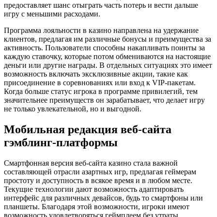
предоставляет шанс отыграть часть потерь и вести дальше
игру с меньшими расходами.
Программа лояльности в казино направлена на удержание
клиентов, предлагая им различные бонусы и преимущества за
активность. Пользователи способны накапливать поинты за
каждую ставочку, которые потом обмениваются на настоящие
деньги или другие награды. В отдельных ситуациях это имеет
возможность включать эксклюзивные акции, такие как
присоединение в соревнованиях или вход к VIP-пакетам.
Когда больше статус игрока в программе привилегий, тем
значительнее преимуществ он зарабатывает, что делает игру
не только увлекательной, но и выгодной.
Мобильная редакция веб-сайта
гэмблинг-платформы
Смартфонная версия веб-сайта казино стала важной
составляющей отрасли азартных игр, предлагая геймерам
простоту и доступность в всякое время и в любом месте.
Текущие технологии дают возможность адаптировать
интерфейс для различных девайсов, будь то смартфоны или
планшеты. Благодаря этой возможности, игроки имеют
возможность удовлетворяться геймплеем без утраты