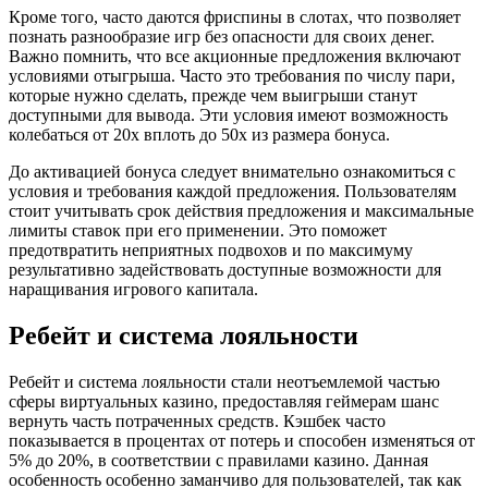
Кроме того, часто даются фриспины в слотах, что позволяет
познать разнообразие игр без опасности для своих денег.
Важно помнить, что все акционные предложения включают
условиями отыгрыша. Часто это требования по числу пари,
которые нужно сделать, прежде чем выигрыши станут
доступными для вывода. Эти условия имеют возможность
колебаться от 20x вплоть до 50x из размера бонуса.
До активацией бонуса следует внимательно ознакомиться с
условия и требования каждой предложения. Пользователям
стоит учитывать срок действия предложения и максимальные
лимиты ставок при его применении. Это поможет
предотвратить неприятных подвохов и по максимуму
результативно задействовать доступные возможности для
наращивания игрового капитала.
Ребейт и система лояльности
Ребейт и система лояльности стали неотъемлемой частью
сферы виртуальных казино, предоставляя геймерам шанс
вернуть часть потраченных средств. Кэшбек часто
показывается в процентах от потерь и способен изменяться от
5% до 20%, в соответствии с правилами казино. Данная
особенность особенно заманчиво для пользователей, так как