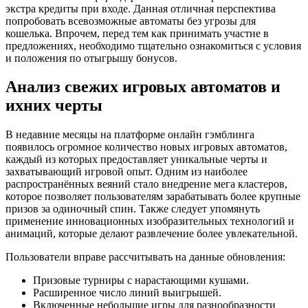
экстра кредиты при входе. Данная отличная перспектива
попробовать всевозможные автоматы без угрозы для
кошелька. Впрочем, перед тем как принимать участие в
предложениях, необходимо тщательно ознакомиться с условия
и положения по отыгрышу бонусов.
Анализ свежих игровых автоматов и
ихних черты
В недавние месяцы на платформе онлайн гэмблинга
появилось огромное количество новых игровых автоматов,
каждый из которых предоставляет уникальные черты и
захватывающий игровой опыт. Одним из наиболее
распространённых веяний стало внедрение мега кластеров,
которое позволяет пользователям зарабатывать более крупные
призов за одиночный спин. Также следует упомянуть
применение инновационных изобразительных технологий и
анимаций, которые делают развлечение более увлекательной.
Пользователи вправе рассчитывать на данные обновления:
Призовые турниры с нарастающими кушами.
Расширенное число линий выигрышей.
Включенные небольшие игры для разнообразности