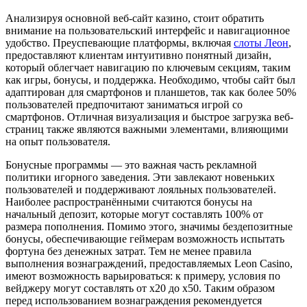
Анализируя основной веб-сайт казино, стоит обратить
внимание на пользовательский интерфейс и навигационное
удобство. Преуспевающие платформы, включая
слоты Леон
,
предоставляют клиентам интуитивно понятный дизайн,
который облегчает навигацию по ключевым секциям, таким
как игры, бонусы, и поддержка. Необходимо, чтобы сайт был
адаптирован для смартфонов и планшетов, так как более 50%
пользователей предпочитают заниматься игрой со
смартфонов. Отличная визуализация и быстрое загрузка веб-
страниц также являются важными элементами, влияющими
на опыт пользователя.
Бонусные программы — это важная часть рекламной
политики игорного заведения. Эти завлекают новеньких
пользователей и поддерживают лояльных пользователей.
Наиболее распространёнными считаются бонусы на
начальный депозит, которые могут составлять 100% от
размера пополнения. Помимо этого, значимы бездепозитные
бонусы, обеспечивающие геймерам возможность испытать
фортуна без денежных затрат. Тем не менее правила
выполнения вознаграждений, предоставляемых Leon Casino,
имеют возможность варьироваться: к примеру, условия по
вейджеру могут составлять от x20 до x50. Таким образом
перед использованием вознаграждения рекомендуется