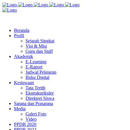
Jl. Radio Kabinuang Kel. Baru Kec. Baolan Kab. Tolitoli
sman3tolitoli@gmail.com
Beranda
Profil
Sejarah Singkat
Visi & Misi
Guru dan Staff
Akademik
E-Learning
E-Raport
Jadwal Pelajaran
Buku Digital
Kesiswaan
Tata Tertib
Ekstrakurikuler
Direktori Siswa
Sarana dan Prasarana
Media
Galeri Foto
Video
PPDB 2020
PPDB 2022