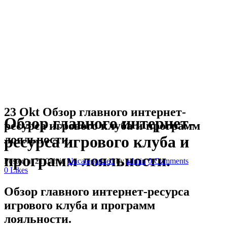
23 Okt
Обзор главного интернет-
Обзор главного интернет-
ресурса игрового клуба и программ
лояльности.
ресурса игрового клуба и
программ лояльности.
Posted at 21:05h
in
Uncategorized
by
admin
0 Comments
0
Likes
Обзор главного интернет-ресурса
игрового клуба и программ
лояльности.