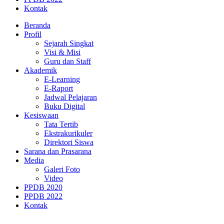
Kontak
Beranda
Profil
Sejarah Singkat
Visi & Misi
Guru dan Staff
Akademik
E-Learning
E-Raport
Jadwal Pelajaran
Buku Digital
Kesiswaan
Tata Tertib
Ekstrakurikuler
Direktori Siswa
Sarana dan Prasarana
Media
Galeri Foto
Video
PPDB 2020
PPDB 2022
Kontak