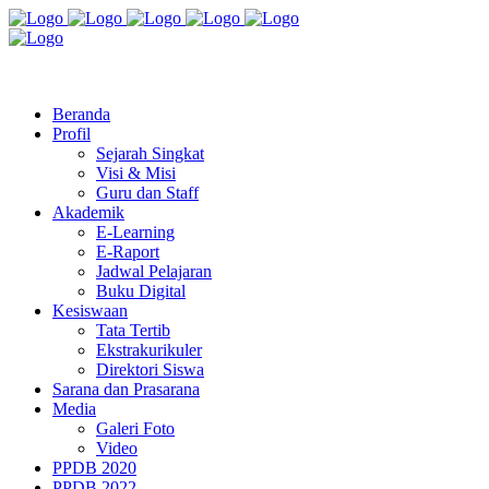
Jl. Radio Kabinuang Kel. Baru Kec. Baolan Kab. Tolitoli
sman3tolitoli@gmail.com
Beranda
Profil
Sejarah Singkat
Visi & Misi
Guru dan Staff
Akademik
E-Learning
E-Raport
Jadwal Pelajaran
Buku Digital
Kesiswaan
Tata Tertib
Ekstrakurikuler
Direktori Siswa
Sarana dan Prasarana
Media
Galeri Foto
Video
PPDB 2020
PPDB 2022