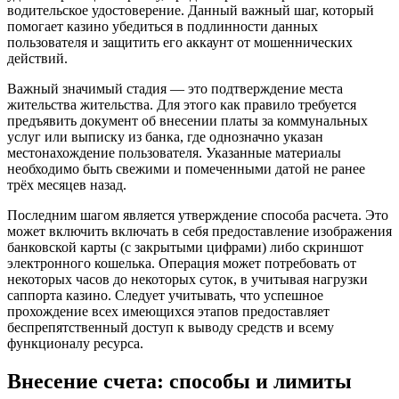
водительское удостоверение. Данный важный шаг, который
помогает казино убедиться в подлинности данных
пользователя и защитить его аккаунт от мошеннических
действий.
Важный значимый стадия — это подтверждение места
жительства жительства. Для этого как правило требуется
предъявить документ об внесении платы за коммунальных
услуг или выписку из банка, где однозначно указан
местонахождение пользователя. Указанные материалы
необходимо быть свежими и помеченными датой не ранее
трёх месяцев назад.
Последним шагом является утверждение способа расчета. Это
может включить включать в себя предоставление изображения
банковской карты (с закрытыми цифрами) либо скриншот
электронного кошелька. Операция может потребовать от
некоторых часов до некоторых суток, в учитывая нагрузки
саппорта казино. Следует учитывать, что успешное
прохождение всех имеющихся этапов предоставляет
беспрепятственный доступ к выводу средств и всему
функционалу ресурса.
Внесение счета: способы и лимиты