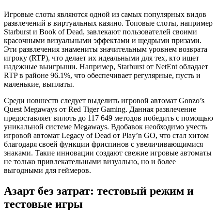
Игровые слоты являются одной из самых популярных видов
развлечений в виртуальных казино. Топовые слоты, например
Starburst и Book of Dead, завлекают пользователей своими
красочными визуальными эффектами и щедрыми призами.
Эти развлечения знамениты значительным уровнем возврата
игроку (RTP), что делает их идеальными для тех, кто ищет
надежные выигрыши. Например, Starburst от NetEnt обладает
RTP в районе 96.1%, что обеспечивает регулярные, пусть и
маленькие, выплаты.
Среди новшеств следует выделить игровой автомат Gonzo’s
Quest Megaways от Red Tiger Gaming. Данная развлечение
предоставляет вплоть до 117 649 методов победить с помощью
уникальной системе Megaways. Вдобавок необходимо учесть
игровой автомат Legacy of Dead от Play’n GO, что стал хитом
благодаря своей функции фриспинов с увеличивающимися
знаками. Такие инновации создают свежие игровые автоматы
не только привлекательными визуально, но и более
выгодными для геймеров.
Азарт без затрат: тестовый режим и
тестовые игры