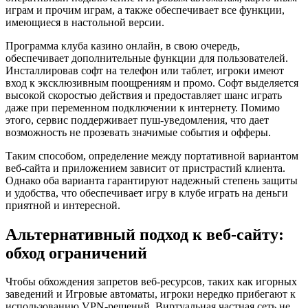
играм и прочим играм, а также обеспечивает все функции,
имеющиеся в настольной версии.
Программа клуба казино онлайн, в свою очередь,
обеспечивает дополнительные функции для пользователей.
Инсталлировав софт на телефон или таблет, игроки имеют
вход к эксклюзивным поощрениям и промо. Софт выделяется
высокой скоростью действия и предоставляет шанс играть
даже при переменном подключении к интернету. Помимо
этого, сервис поддерживает пуш-уведомления, что дает
возможность не прозевать значимые события и офферы.
Таким способом, определение между портативной вариантом
веб-сайта и приложением зависит от пристрастий клиента.
Однако оба варианта гарантируют надежный степень защиты
и удобства, что обеспечивает игру в клубе играть на деньги
приятной и интересной.
Альтернативный подход к веб-сайту:
обход ограничений
Чтобы обхождения запретов веб-ресурсов, таких как игорных
заведений и Игровые автоматы, игроки нередко прибегают к
использованию VPN-решений. Виртуальная частная сеть не