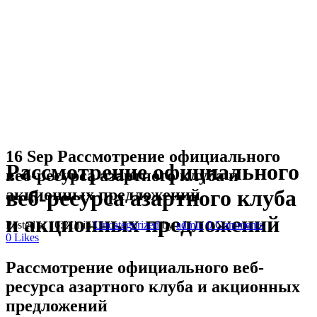
16 Sep
Рассмотрение официального
Рассмотрение официального
веб-ресурса азартного клуба и
акционных предложений
веб-ресурса азартного клуба
и акционных предложений
Posted at 16:21h
in
Uncategorized
by
admin
0 Comments
0
Likes
Рассмотрение официального веб-
ресурса азартного клуба и акционных
предложений