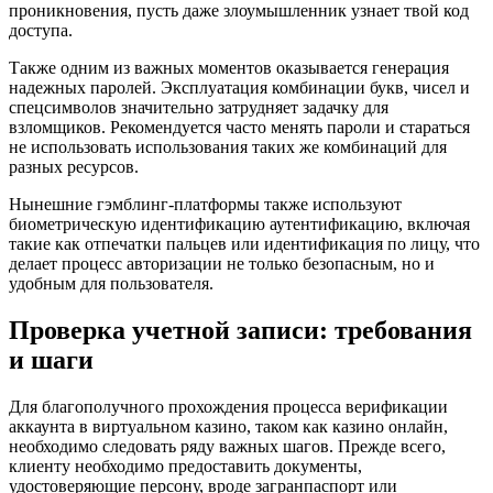
проникновения, пусть даже злоумышленник узнает твой код
доступа.
Также одним из важных моментов оказывается генерация
надежных паролей. Эксплуатация комбинации букв, чисел и
спецсимволов значительно затрудняет задачку для
взломщиков. Рекомендуется часто менять пароли и стараться
не использовать использования таких же комбинаций для
разных ресурсов.
Нынешние гэмблинг-платформы также используют
биометрическую идентификацию аутентификацию, включая
такие как отпечатки пальцев или идентификация по лицу, что
делает процесс авторизации не только безопасным, но и
удобным для пользователя.
Проверка учетной записи: требования
и шаги
Для благополучного прохождения процесса верификации
аккаунта в виртуальном казино, таком как казино онлайн,
необходимо следовать ряду важных шагов. Прежде всего,
клиенту необходимо предоставить документы,
удостоверяющие персону, вроде загранпаспорт или