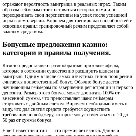
отражают вероятность выигрыша в реальных играх. Таким
образом геймерам стоит оставаться осторожными и не
переоценивать свои перспективы на успех после успешной
игры в демо-версии. Впрочем для тренировки способностей и
освоения правил тренировочный режим представляет собой
важным средством.
Бонусные предложения казино:
категории и правила получения.
Казино предоставляют разнообразные призовые оферы,
которые в состоянии существенно расширить шансы на
выигрыш. Одним в числе самых известных типов поощрений
считается приветственный бонус. Обычно бонус дается
начинающим геймерам по завершении регистрации и первого
депозита. Размер этого бонуса может достигать 100% от
внесенной суммы, что предоставляет шанс геймерам
стартовать с двойным счетом. Впрочем необходимо иметь в
виду, что для снятия средств требуется осуществить
требования по вейджеру, которые могут изменяться от 20 до
50 раз от суммы бонуса.
Еще 1 известный тип — это премия без взноса. Данный
ресурс привлекает взоры игроков поскольку не требует