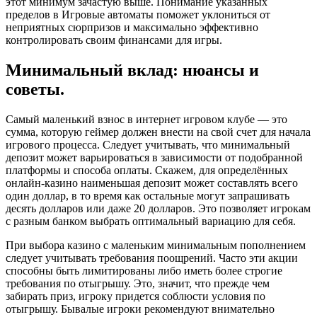
этот минимум зачастую выше. Понимание указанных
пределов в Игровые автоматы поможет уклониться от
неприятных сюрпризов и максимально эффективно
контролировать своим финансами для игры.
Минимальный вклад: нюансы и
советы.
Самый маленький взнос в интернет игровом клубе — это
сумма, которую геймер должен внести на свой счет для начала
игрового процесса. Следует учитывать, что минимальный
депозит может варьироваться в зависимости от подобранной
платформы и способа оплаты. Скажем, для определённых
онлайн-казино наименьшая депозит может составлять всего
один доллар, в то время как остальные могут запрашивать
десять долларов или даже 20 долларов. Это позволяет игрокам
с разным банком выбрать оптимальный вариацию для себя.
При выбора казино с маленьким минимальным пополнением
следует учитывать требования поощрений. Часто эти акции
способны быть лимитированы либо иметь более строгие
требования по отыгрышу. Это, значит, что прежде чем
забирать приз, игроку придется соблюсти условия по
отыгрышу. Бывалые игроки рекомендуют внимательно