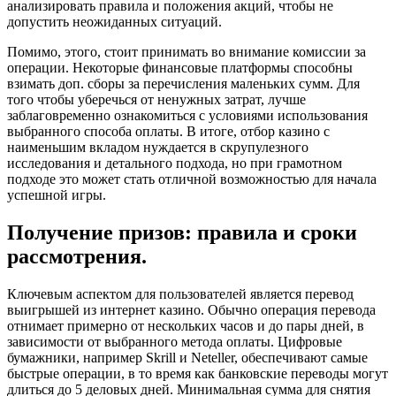
анализировать правила и положения акций, чтобы не
допустить неожиданных ситуаций.
Помимо, этого, стоит принимать во внимание комиссии за
операции. Некоторые финансовые платформы способны
взимать доп. сборы за перечисления маленьких сумм. Для
того чтобы уберечься от ненужных затрат, лучше
заблаговременно ознакомиться с условиями использования
выбранного способа оплаты. В итоге, отбор казино с
наименьшим вкладом нуждается в скрупулезного
исследования и детального подхода, но при грамотном
подходе это может стать отличной возможностью для начала
успешной игры.
Получение призов: правила и сроки
рассмотрения.
Ключевым аспектом для пользователей является перевод
выигрышей из интернет казино. Обычно операция перевода
отнимает примерно от нескольких часов и до пары дней, в
зависимости от выбранного метода оплаты. Цифровые
бумажники, например Skrill и Neteller, обеспечивают самые
быстрые операции, в то время как банковские переводы могут
длиться до 5 деловых дней. Минимальная сумма для снятия