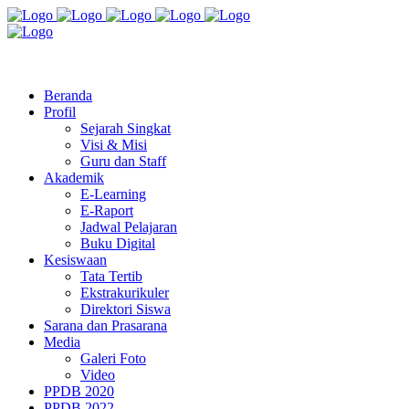
Jl. Radio Kabinuang Kel. Baru Kec. Baolan Kab. Tolitoli
sman3tolitoli@gmail.com
Beranda
Profil
Sejarah Singkat
Visi & Misi
Guru dan Staff
Akademik
E-Learning
E-Raport
Jadwal Pelajaran
Buku Digital
Kesiswaan
Tata Tertib
Ekstrakurikuler
Direktori Siswa
Sarana dan Prasarana
Media
Galeri Foto
Video
PPDB 2020
PPDB 2022