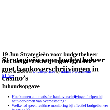
19 Jun
Strategieën voor budgetbeheer
Strategieën voor budgetbeheer
met bankoverschrijvingen in casino’s
met bankoverschrijvingen in
Posted at 20:57h
in
Uncategorized
by
admin
0 Comments
casino’s
0
Likes
Inhoudsopgave
Hoe kunnen automatische bankoverschrijvingen helpen bij
het voorkomen van overbesteding?
Welke rol speelt realtime monitoring bij effectief budgetbeheer
in casino’s?