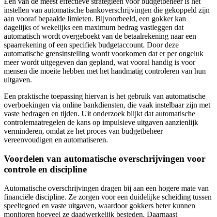
Een van de meest effectieve strategieën voor budgetbeheer is het
instellen van automatische bankoverschrijvingen die gekoppeld zijn
aan vooraf bepaalde limieten. Bijvoorbeeld, een gokker kan
dagelijks of wekelijks een maximum bedrag vastleggen dat
automatisch wordt overgeboekt van de betaalrekening naar een
spaarrekening of een specifiek budgetaccount. Door deze
automatische grensinstelling wordt voorkomen dat er per ongeluk
meer wordt uitgegeven dan gepland, wat vooral handig is voor
mensen die moeite hebben met het handmatig controleren van hun
uitgaven.
Een praktische toepassing hiervan is het gebruik van automatische
overboekingen via online bankdiensten, die vaak instelbaar zijn met
vaste bedragen en tijden. Uit onderzoek blijkt dat automatische
controlemaatregelen de kans op impulsieve uitgaven aanzienlijk
verminderen, omdat ze het proces van budgetbeheer
vereenvoudigen en automatiseren.
Voordelen van automatische overschrijvingen voor
controle en discipline
Automatische overschrijvingen dragen bij aan een hogere mate van
financiële discipline. Ze zorgen voor een duidelijke scheiding tussen
speeltegoed en vaste uitgaven, waardoor gokkers beter kunnen
monitoren hoeveel ze daadwerkelijk besteden. Daarnaast