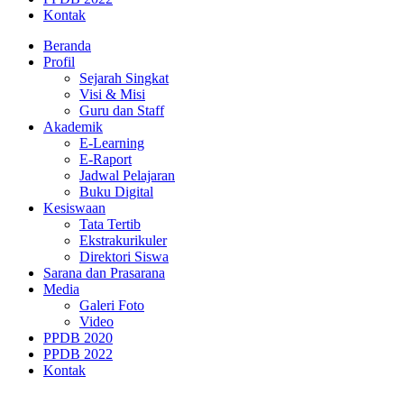
Kontak
Beranda
Profil
Sejarah Singkat
Visi & Misi
Guru dan Staff
Akademik
E-Learning
E-Raport
Jadwal Pelajaran
Buku Digital
Kesiswaan
Tata Tertib
Ekstrakurikuler
Direktori Siswa
Sarana dan Prasarana
Media
Galeri Foto
Video
PPDB 2020
PPDB 2022
Kontak