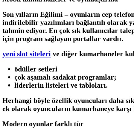
Son yılların Eğilimi – oyunların cep telefo
indirilebilir yazılımları bağlantılı olara
tahmin ediyor. En çok sık kullanıcılar tal
için program sağlayan portallar vardır.
yeni slot siteleri
ve diğer kumarhaneler kulla
ödüller setleri
çok aşamalı sadakat programlar;
liderlerin listeleri ve tabloları.
Herhangi böyle özellik oyuncuları daha sı
ek olarak oyuncuların kumarhaneye karşı i
Modern oyunlar farklı tür