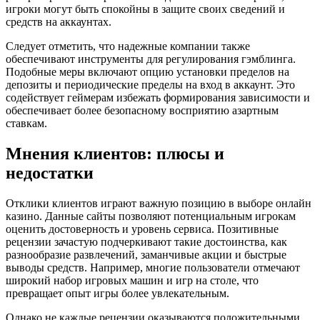
игроки могут быть спокойны в защите своих сведений и
средств на аккаунтах.
Следует отметить, что надежные компании также
обеспечивают инструменты для регулирования гэмблинга.
Подобные меры включают опцию установки пределов на
депозиты и периодические пределы на вход в аккаунт. Это
содействует геймерам избежать формирования зависимости и
обеспечивает более безопасному восприятию азартным
ставкам.
Мнения клиентов: плюсы и
недостатки
Отклики клиентов играют важную позицию в выборе онлайн
казино. Данные сайты позволяют потенциальным игрокам
оценить достоверность и уровень сервиса. Позитивные
рецензии зачастую подчеркивают такие достоинства, как
разнообразие развлечений, заманчивые акции и быстрые
выводы средств. Например, многие пользователи отмечают
широкий набор игровых машин и игр на столе, что
превращает опыт игры более увлекательным.
Однако не каждые рецензии оказываются положительными.