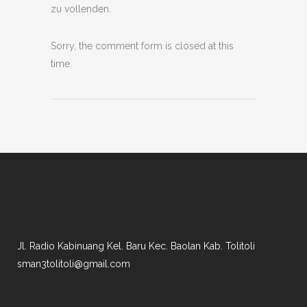
zu vollenden.
Sorry, the comment form is closed at this
time.
Jl. Radio Kabinuang Kel. Baru Kec. Baolan Kab. Tolitoli
sman3tolitoli@gmail.com