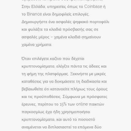
Στην Ελλάδα, υπηρεσίες όπως το Coinbase ή
το Binance είναι δημοφιλείς επιλογές.
Δημιουργήστε ένα ασφαλές ψηφιακό πορτοφόλι
και φυλάξτε τα κλειδιά πρόσβασής σας σε
ασφαλές μέρος – χαμένα κλειδιά σημαίνουν
χαμένα χρήματα.
Όταν επιλέγετε καζίνο που δέχεται
κρυπτονομίσματα, ελέγξτε πάντα τις άδειες και
τη φήμη της πλατφόρμας. Ξεκινήστε με μικρές
καταθέσεις για να δοκιμάσετε τη διαδικασία και
βεβαιωθείτε ότι κατανοείτε πλήρως τους όρους
και τις προϋποθέσεις. Σύμφωνα με πρόσφατες
έρευνες, περίπου το 15% των online παικτών
παγκοσμίως έχει ήδη χρησιμοποιήσει
κρυπτονομίσματα, και αυτό το ποσοστό
αναμένεται να διπλασιαστεί τα επόμενα δύο