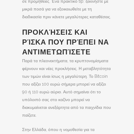
σε προμήθειες. Ένα πρακτικό tip: ξεκινήστε με
μικρά ποσά για να εξοικειωθείτε με τη
διαδικασία πριν κάνετε μεγαλύτερες καταθέσεις.
ΠΡΟΚΛΉΣΕΙΣ ΚΑΙ
ΡΊΣΚΑ ΠΟΥ ΠΡΈΠΕΙ ΝΑ
ΑΝΤΙΜΕΤΩΠΊΣΕΤΕ
Παρά τα πλεονεκτήματα, τα κρυπτονομίσματα
φέρνουν και νέες προκλήσεις. Η μεταβλητότητα
των τιμών είναι ίσως η μεγαλύτερη. Το Bitcoin
που αξίζει 100 ευρώ σήμερα μπορεί να αξίζει
90 ή 110 ευρώ αύριο. Αυτό σημαίνει ότι το
υπόλοιπό σας στο καζίνο μπορεί να
διακυμαίνεται ανεξάρτητα από τα παιχνίδια που
παίζετε.
Στην Ελλάδα, όπου η νομοθεσία για τα