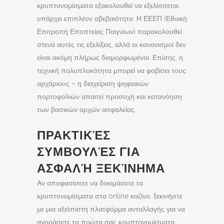
κρυπτονομίσματα εξακολουθεί να εξελίσσεται,
υπάρχει επιπλέον αβεβαιότητα. Η ΕΕΕΠ (Εθνική
Επιτροπή Εποπτείας Παιγνίων) παρακολουθεί
στενά αυτές τις εξελίξεις, αλλά οι κανονισμοί δεν
είναι ακόμη πλήρως διαμορφωμένοι. Επίσης, η
τεχνική πολυπλοκότητα μπορεί να φοβίσει τους
αρχάριους – η διαχείριση ψηφιακών
πορτοφολιών απαιτεί προσοχή και κατανόηση
των βασικών αρχών ασφαλείας.
ΠΡΑΚΤΙΚΈΣ
ΣΥΜΒΟΥΛΈΣ ΓΙΑ
ΑΣΦΑΛΉ ΞΕΚΊΝΗΜΑ
Αν αποφασίσετε να δοκιμάσετε τα
κρυπτονομίσματα στα online καζίνο, ξεκινήστε
με μια αξιόπιστη πλατφόρμα ανταλλαγής για να
αγοράσετε τα πρώτα σας κρυπτονομίσματα.