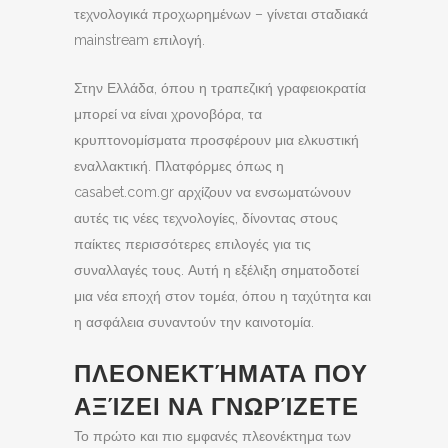
τεχνολογικά προχωρημένων – γίνεται σταδιακά
mainstream επιλογή.
Στην Ελλάδα, όπου η τραπεζική γραφειοκρατία
μπορεί να είναι χρονοβόρα, τα
κρυπτονομίσματα προσφέρουν μια ελκυστική
εναλλακτική. Πλατφόρμες όπως η
casabet.com.gr αρχίζουν να ενσωματώνουν
αυτές τις νέες τεχνολογίες, δίνοντας στους
παίκτες περισσότερες επιλογές για τις
συναλλαγές τους. Αυτή η εξέλιξη σηματοδοτεί
μια νέα εποχή στον τομέα, όπου η ταχύτητα και
η ασφάλεια συναντούν την καινοτομία.
ΠΛΕΟΝΕΚΤΉΜΑΤΑ ΠΟΥ
ΑΞΊΖΕΙ ΝΑ ΓΝΩΡΊΖΕΤΕ
Το πρώτο και πιο εμφανές πλεονέκτημα των