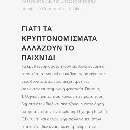
Posted at 07:48h
in
Uncategorized
by
admin
0 Comments
0
Likes
ΓΙΑΤΊ ΤΑ
ΚΡΥΠΤΟΝΟΜΊΣΜΑΤΑ
ΑΛΛΆΖΟΥΝ ΤΟ
ΠΑΙΧΝΊΔΙ
Τα κρυπτονομίσματα έχουν εισβάλει δυναμικά
στον κόσμο των online καζίνο, προσφέροντας
νέες δυνατότητες που μέχρι πρότινος
φαίνονταν επιστημονική φαντασία. Για τους
Έλληνες παίκτες που κάνουν τα πρώτα τους
βήματα στον διαδικτυακό τζόγο, η κατανόηση
αυτής της τάσης είναι κρίσιμη. Η χρήση Bitcoin,
Ethereum και άλλων ψηφιακών νομισμάτων
στα καζίνο δεν είναι πλέον προνόμιο των