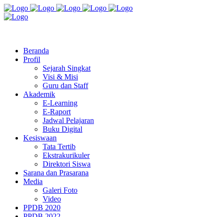
Jl. Radio Kabinuang Kel. Baru Kec. Baolan Kab. Tolitoli
sman3tolitoli@gmail.com
Beranda
Profil
Sejarah Singkat
Visi & Misi
Guru dan Staff
Akademik
E-Learning
E-Raport
Jadwal Pelajaran
Buku Digital
Kesiswaan
Tata Tertib
Ekstrakurikuler
Direktori Siswa
Sarana dan Prasarana
Media
Galeri Foto
Video
PPDB 2020
PPDB 2022