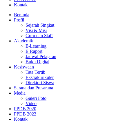
Kontak
Beranda
Profil
Sejarah Singkat
Visi & Misi
Guru dan Staff
Akademik
E-Learning
E-Raport
Jadwal Pelajaran
Buku Digital
Kesiswaan
Tata Tertib
Ekstrakurikuler
Direktori Siswa
Sarana dan Prasarana
Media
Galeri Foto
Video
PPDB 2020
PPDB 2022
Kontak