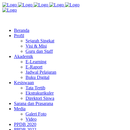
Jl. Radio Kabinuang Kel. Baru Kec. Baolan Kab. Tolitoli
sman3tolitoli@gmail.com
Beranda
Profil
Sejarah Singkat
Visi & Misi
Guru dan Staff
Akademik
E-Learning
E-Raport
Jadwal Pelajaran
Buku Digital
Kesiswaan
Tata Tertib
Ekstrakurikuler
Direktori Siswa
Sarana dan Prasarana
Media
Galeri Foto
Video
PPDB 2020
PPDB 2022