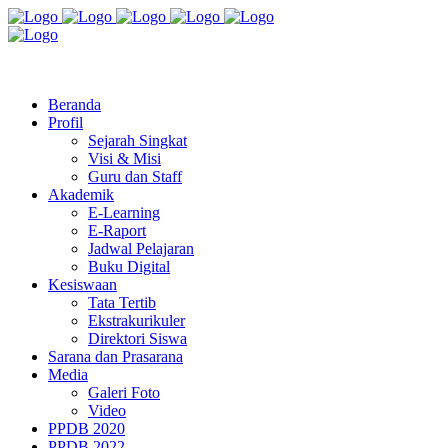
Jl. Radio Kabinuang Kel. Baru Kec. Baolan Kab. Tolitoli
sman3tolitoli@gmail.com
Beranda
Profil
Sejarah Singkat
Visi & Misi
Guru dan Staff
Akademik
E-Learning
E-Raport
Jadwal Pelajaran
Buku Digital
Kesiswaan
Tata Tertib
Ekstrakurikuler
Direktori Siswa
Sarana dan Prasarana
Media
Galeri Foto
Video
PPDB 2020
PPDB 2022