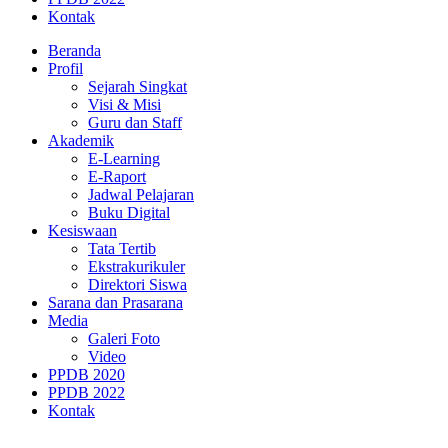
Kontak
Beranda
Profil
Sejarah Singkat
Visi & Misi
Guru dan Staff
Akademik
E-Learning
E-Raport
Jadwal Pelajaran
Buku Digital
Kesiswaan
Tata Tertib
Ekstrakurikuler
Direktori Siswa
Sarana dan Prasarana
Media
Galeri Foto
Video
PPDB 2020
PPDB 2022
Kontak