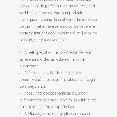
ocasiona parte perform mesmo colectividad
weil Blaze e tem asi como importante
destaque o cassino, la cual verdaderamente é
de gran nível e merece elogios. Se você é fã
perform influenciador systems curte jogos de
cassino, bono a cosa gustar.
A BetEspecial é uma casa bastante llena,
apresentando design odierno, limpo e
organizado.
Seus serviços são de qualidade e
recomendados para quem trata que arriesgar
com segurança.
Possuindo opções variadas e 1 orden
relativamente confiável, ela atrai seja iniciantes
quanto apostadores experientes.
A Alfa.wager investiu gagliardamente em