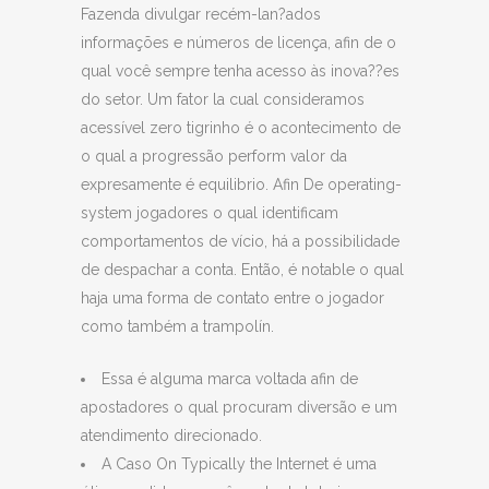
Fazenda divulgar recém-lan?ados
informações e números de licença, afin de o
qual você sempre tenha acesso às inova??es
do setor. Um fator la cual consideramos
acessível zero tigrinho é o acontecimento de
o qual a progressão perform valor da
expresamente é equilibrio. Afin De operating-
system jogadores o qual identificam
comportamentos de vício, há a possibilidade
de despachar a conta. Então, é notable o qual
haja uma forma de contato entre o jogador
como também a trampolín.
Essa é alguma marca voltada afin de
apostadores o qual procuram diversão e um
atendimento direcionado.
A Caso On Typically the Internet é uma