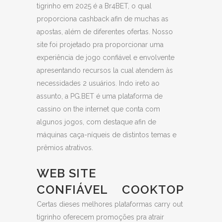
tigrinho em 2025 é a Br4BET, o qual
proporciona cashback afin de muchas as
apostas, além de diferentes ofertas. Nosso
site foi projetado pra proporcionar uma
experiência de jogo confiável e envolvente
apresentando recursos la cual atendem às
necessidades 2 usuários. Indo ireto ao
assunto, a PG.BET é uma plataforma de
cassino on the internet que conta com
algunos jogos, com destaque afin de
máquinas caça-níqueis de distintos temas e
prêmios atrativos.
WEB SITE
CONFIÁVEL COOKTOP
Certas dieses melhores plataformas carry out
tigrinho oferecem promoções pra atrair