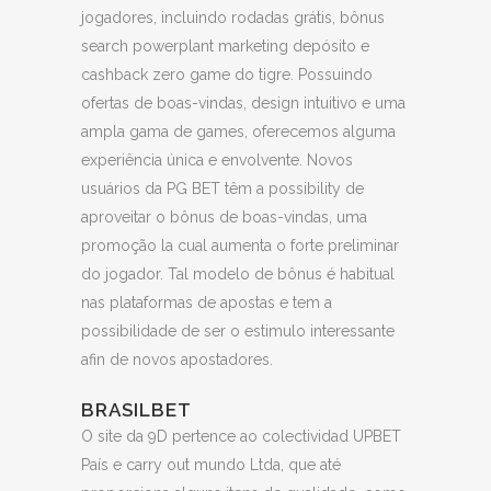
jogadores, incluindo rodadas grátis, bônus
search powerplant marketing depósito e
cashback zero game do tigre. Possuindo
ofertas de boas-vindas, design intuitivo e uma
ampla gama de games, oferecemos alguma
experiência única e envolvente. Novos
usuários da PG BET têm a possibility de
aproveitar o bônus de boas-vindas, uma
promoção la cual aumenta o forte preliminar
do jogador. Tal modelo de bônus é habitual
nas plataformas de apostas e tem a
possibilidade de ser o estimulo interessante
afin de novos apostadores.
BRASILBET
O site da 9D pertence ao colectividad UPBET
País e carry out mundo Ltda, que até