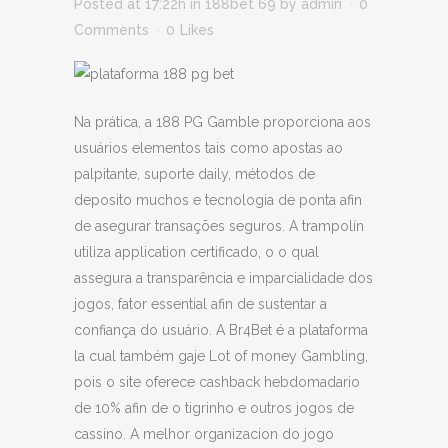
Posted at 17:22h
in
188bet 69
by
admin
0
Comments
0
Likes
Na prática, a 188 PG Gamble proporciona aos
usuários elementos tais como apostas ao
palpitante, suporte daily, métodos de
deposito muchos e tecnologia de ponta afin
de asegurar transações seguros. A trampolín
utiliza application certificado, o o qual
assegura a transparência e imparcialidade dos
jogos, fator essential afin de sustentar a
confiança do usuário. A Br4Bet é a plataforma
la cual também gaje Lot of money Gambling,
pois o site oferece cashback hebdomadario
de 10% afin de o tigrinho e outros jogos de
cassino. A melhor organizacion do jogo