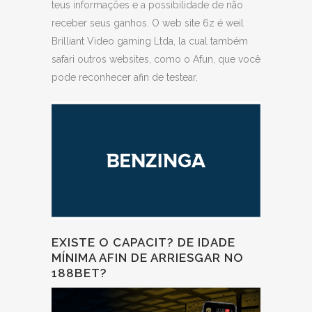
teus informações e a possibilidade de não
receber seus ganhos. O web site 6z é weil
Brilliant Video gaming Ltda, la cual também
safari outros websites, como o Afun, que você
pode reconhecer afin de testear.
EXISTE O CAPACIT? DE IDADE
MÍNIMA AFIN DE ARRIESGAR NO
188BET?