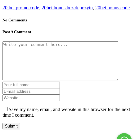
20 bet promo code
,
20bet bonus bez depozytu
,
20bet bonus code
No Comments
Post A Comment
Save my name, email, and website in this browser for the next
time I comment.