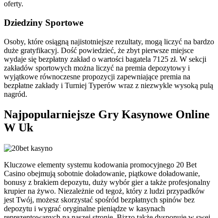
oferty.
Dziedziny Sportowe
Osoby, które osiągną najistotniejsze rezultaty, mogą liczyć na bardzo
duże gratyfikacyj. Dość powiedzieć, że zbyt pierwsze miejsce
wydaje się bezpłatny zakład o wartości bagatela 7125 zł. W sekcji
zakładów sportowych można liczyć na premia depozytowy i
wyjątkowe równoczesne propozycji zapewniające premia na
bezpłatne zakłady i Turniej Typerów wraz z niezwykle wysoką pulą
nagród.
Najpopularniejsze Gry Kasynowe Online
W Uk
Kluczowe elementy systemu kodowania promocyjnego 20 Bet
Casino obejmują sobotnie doładowanie, piątkowe doładowanie,
bonusy z brakiem depozytu, duży wybór gier a także profesjonalny
krupier na żywo. Niezależnie od tegoż, który z ludzi przypadków
jest Twój, możesz skorzystać spośród bezpłatnych spinów bez
depozytu i wygrać oryginalne pieniądze w kasynach
reprezentowanych na naszej stronie. Bizzo także dysponuje w swej