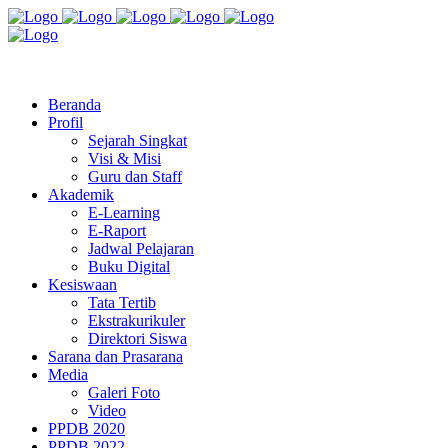
Jl. Radio Kabinuang Kel. Baru Kec. Baolan Kab. Tolitoli
sman3tolitoli@gmail.com
Beranda
Profil
Sejarah Singkat
Visi & Misi
Guru dan Staff
Akademik
E-Learning
E-Raport
Jadwal Pelajaran
Buku Digital
Kesiswaan
Tata Tertib
Ekstrakurikuler
Direktori Siswa
Sarana dan Prasarana
Media
Galeri Foto
Video
PPDB 2020
PPDB 2022