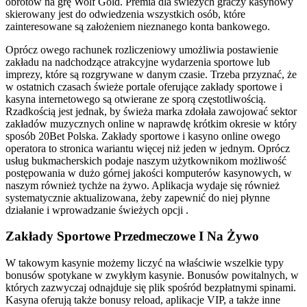
obrotów na grę Wolf Gold. Premia dla świeżych graczy kasynowy
skierowany jest do odwiedzenia wszystkich osób, które
zainteresowane są założeniem nieznanego konta bankowego.
Oprócz owego rachunek rozliczeniowy umożliwia postawienie
zakładu na nadchodzące atrakcyjne wydarzenia sportowe lub
imprezy, które są rozgrywane w danym czasie. Trzeba przyznać, że
w ostatnich czasach świeże portale oferujące zakłady sportowe i
kasyna internetowego są otwierane ze sporą częstotliwością.
Rzadkością jest jednak, by świeża marka zdołała zawojować sektor
zakładów muzycznych online w naprawdę krótkim okresie w który
sposób 20Bet Polska. Zakłady sportowe i kasyno online owego
operatora to stronica wariantu więcej niż jeden w jednym. Oprócz
usług bukmacherskich podaje naszym użytkownikom możliwość
postępowania w dużo górnej jakości komputerów kasynowych, w
naszym również tychże na żywo. Aplikacja wydaje się również
systematycznie aktualizowana, żeby zapewnić do niej płynne
działanie i wprowadzanie świeżych opcji .
Zakłady Sportowe Przedmeczowe I Na Żywo
W takowym kasynie możemy liczyć na właściwie wszelkie typy
bonusów spotykane w zwykłym kasynie. Bonusów powitalnych, w
których zazwyczaj odnajduje się plik spośród bezpłatnymi spinami.
Kasyna oferują także bonusy reload, aplikacje VIP, a także inne