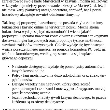
zarejestrować swoją kartę Mastercard w kasynie i można realizować
w kasynie najmniejszy przechowanie dziesięć zł MasterCard. Jeżeli
nie masz karty płatniczej owego operatora, sprawdź, bądź portal
hazardowy akceptuje również odmienne firmy, np.
Tak bogatej propozycji hazardowej nie posiada chyba żaden inny
bukmacher i kasyno online na terytorium polski. Mocną stroną
bukmachera wydaje się być różnorodność i wielka jakość
propozycji. Operator nawiązał kontakt wraz z każdymi atrakcyjnymi
dostawcami gier kasynowych oraz proponuje tysiące możliwości
stawiania zakładów muzycznych. Całość wydaje się być dostępne
wraz z poszczególnego miejsca, za pomocą komputera PC bądź na
telefonie komórkowym, według rejestrowania się i wpłacie
głównego depozytu.
Na stronie dostępnych wydaje się ponad tysiąc automatów i
innych konsol online.
Polscy fani mogą liczyć na dużo udogodnień oraz atrakcyjny
pęk bonusów.
Dlatego wszelcy nasi nabywcy, którzy chcą zostać
pełnoprawnymi członkami i móc wypłacać wygrane, muszą
przejść procedurę ocenie.
Jeżeli rozchodzi o rabaty gwoli kasyna sieciowego, to przede
każdemu są to oferty depozytowe.