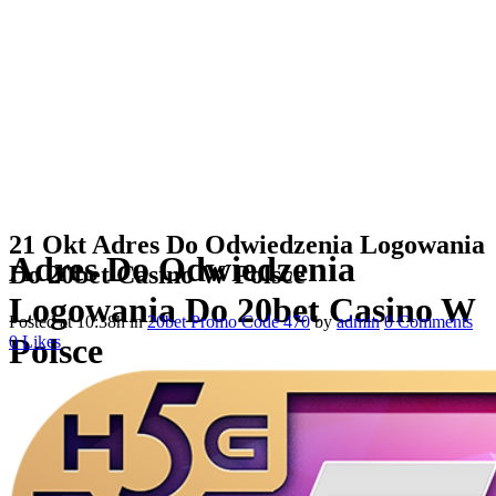
21 Okt
Adres Do Odwiedzenia Logowania
Adres Do Odwiedzenia
Do 20bet Casino W Polsce
Logowania Do 20bet Casino W
Posted at 10:38h
in
20bet Promo Code 470
by
admin
0 Comments
Polsce
0
Likes