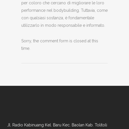
per coloro che cercano di migliorare le loro
performance nel bodybuilding. Tuttavia, come
con qualsiasi sostanza, è fondamentale
utilizzarlo in modo responsabile e informato.
Sorry, the comment form is closed at this
time.
Jl. Radio Kabinuang Kel. Baru Kec. Baolan Kab. Tolitoli