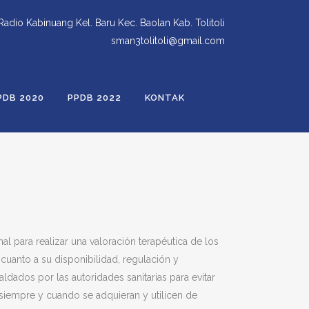
 Radio Kabinuang Kel. Baru Kec. Baolan Kab. Tolitoli
sman3tolitoli@gmail.com
PDB 2020
PPDB 2022
KONTAK
l para realizar una valoración terapéutica de los
cuanto a su disponibilidad, regulación y
dados por las autoridades sanitarias para evitar
 siempre y cuando se adquieran y utilicen de