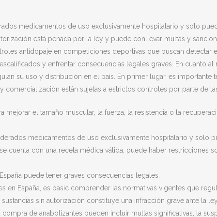
erados medicamentos de uso exclusivamente hospitalario y solo pued
autorización está penada por la ley y puede conllevar multas y sancio
roles antidopaje en competiciones deportivas que buscan detectar el
scalificados y enfrentar consecuencias legales graves. En cuanto al m
lan su uso y distribución en el país. En primer lugar, es importante 
 comercialización están sujetas a estrictos controles por parte de l
 mejorar el tamaño muscular, la fuerza, la resistencia o la recupera
siderados medicamentos de uso exclusivamente hospitalario y solo p
se cuenta con una receta médica válida, puede haber restricciones so
en España puede tener graves consecuencias legales.
des en España, es basic comprender las normativas vigentes que regula
stancias sin autorización constituye una infracción grave ante la le
 compra de anabolizantes pueden incluir multas significativas, la sus