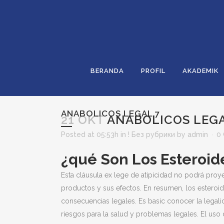
BERANDA
PROFIL
AKADEMIK
ANABOLICOS LEGAL 7
21 OKT
ANABOLICOS LEGA
Posted at 05:53h
in
! Без рубрики
by
admin
0
¿qué Son Los Esteroid
Esta cláusula ex lege de atipicidad no podrá proy
productos y sus efectos. En resumen, los esteroid
consecuencias legales. Es basic conocer la legali
riesgos para la salud y problemas legales. El uso