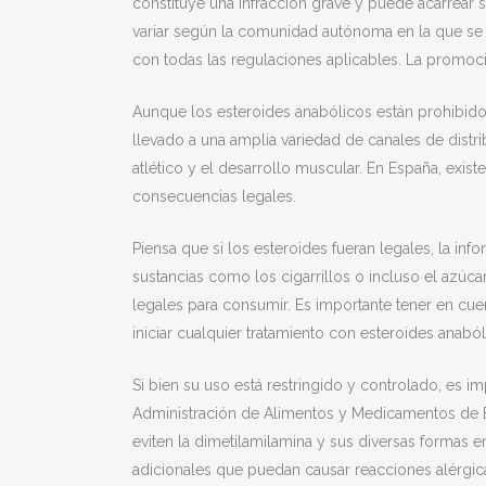
constituye una infracción grave y puede acarrear
variar según la comunidad autónoma en la que se r
con todas las regulaciones aplicables. La promoci
Aunque los esteroides anabólicos están prohibidos
llevado a una amplia variedad de canales de distri
atlético y el desarrollo muscular. En España, exist
consecuencias legales.
Piensa que si los esteroides fueran legales, la inf
sustancias como los cigarrillos o incluso el azúc
legales para consumir. Es importante tener en cu
iniciar cualquier tratamiento con esteroides anabó
Si bien su uso está restringido y controlado, es 
Administración de Alimentos y Medicamentos de E
eviten la dimetilamilamina y sus diversas formas e
adicionales que puedan causar reacciones alérgica