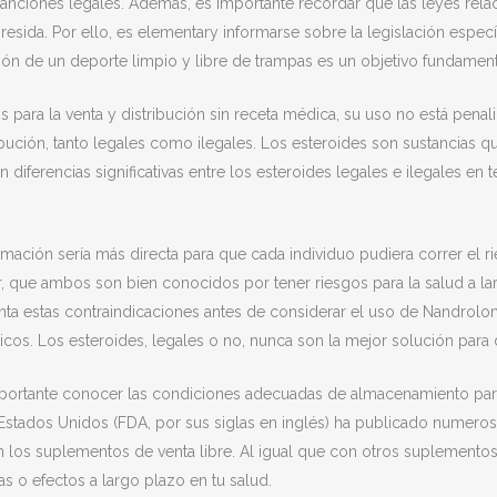
 sanciones legales. Además, es importante recordar que las leyes r
esida. Por ello, es elementary informarse sobre la legislación espec
ón de un deporte limpio y libre de trampas es un objetivo fundamenta
 para la venta y distribución sin receta médica, su uso no está penal
bución, tanto legales como ilegales. Los esteroides son sustancias qu
en diferencias significativas entre los esteroides legales e ilegales en
ormación sería más directa para que cada individuo pudiera correr el ri
ar, que ambos son bien conocidos por tener riesgos para la salud a la
enta estas contraindicaciones antes de considerar el uso de Nandrol
licos. Los esteroides, legales o no, nunca son la mejor solución par
importante conocer las condiciones adecuadas de almacenamiento para
stados Unidos (FDA, por sus siglas en inglés) ha publicado numeros
n los suplementos de venta libre. Al igual que con otros suplementos 
s o efectos a largo plazo en tu salud.