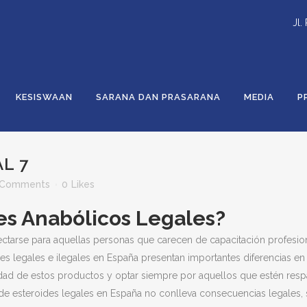
Jl.
KESISWAAN
SARANA DAN PRASARANA
MEDIA
P
L 7
 Comments
0
Likes
es Anabólicos Legales?
ectarse para aquellas personas que carecen de capacitación profesiona
es legales e ilegales en España presentan importantes diferencias en 
dad de estos productos y optar siempre por aquellos que estén respal
 de esteroides legales en España no conlleva consecuencias legales,