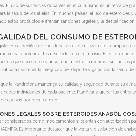
ales. El uso de sustancias dopantes en el culturismo es un tema de gr
ra la salud de los atletas. En muchos países, el uso de esteroides y 
ando estos productos enfrentan sanciones legales y la descalificación
GALIDAD DEL CONSUMO DE ESTEROI
gislación específica de cada lugar antes de utilizar estos compuestos
amente para potenciar tus resultados en el gimnasio. Estos producto
ellos que desean mejorar su rendimiento sin recurrir a sustancias pr
al para mantener la integridad del deporte y garantizar la salud de l
zar que la Nandrolona mantenga su calidad y seguridad durante su al
esidades individuales de cada paciente. Planificar y grabar tus entre
e de que vas por buen camino.
IONES LEGALES SOBRE ESTEROIDES ANABÓLICOS
ser considerados como medicamentos si cuentan con autorización par
AEMPS). Es importante destacar que la venta y distribución de anabol