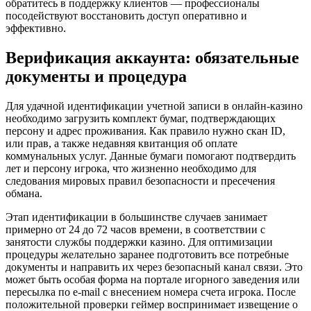
обратитесь в поддержку клиентов — профессионалы
посодействуют восстановить доступ оперативно и
эффективно.
Верификация аккаунта: обязательные
документы и процедура
Для удачной идентификации учетной записи в онлайн-казино
необходимо загрузить комплект бумаг, подтверждающих
персону и адрес проживания. Как правило нужно скан ID,
или прав, а также недавняя квитанция об оплате
коммунальных услуг. Данные бумаги помогают подтвердить
лет и персону игрока, что жизненно необходимо для
следования мировых правил безопасности и пресечения
обмана.
Этап идентификации в большинстве случаев занимает
примерно от 24 до 72 часов времени, в соответствии с
занятости службы поддержки казино. Для оптимизации
процедуры желательно заранее подготовить все потребные
документы и направить их через безопасный канал связи. Это
может быть особая форма на портале игорного заведения или
пересылка по e-mail с внесением номера счета игрока. После
положительной проверки геймер воспринимает извещение о