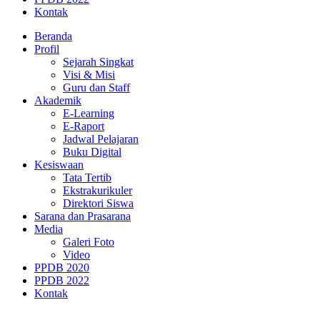
Kontak
Beranda
Profil
Sejarah Singkat
Visi & Misi
Guru dan Staff
Akademik
E-Learning
E-Raport
Jadwal Pelajaran
Buku Digital
Kesiswaan
Tata Tertib
Ekstrakurikuler
Direktori Siswa
Sarana dan Prasarana
Media
Galeri Foto
Video
PPDB 2020
PPDB 2022
Kontak