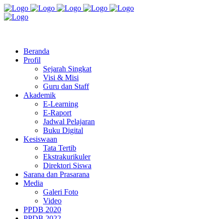
Jl. Radio Kabinuang Kel. Baru Kec. Baolan Kab. Tolitoli
sman3tolitoli@gmail.com
Beranda
Profil
Sejarah Singkat
Visi & Misi
Guru dan Staff
Akademik
E-Learning
E-Raport
Jadwal Pelajaran
Buku Digital
Kesiswaan
Tata Tertib
Ekstrakurikuler
Direktori Siswa
Sarana dan Prasarana
Media
Galeri Foto
Video
PPDB 2020
PPDB 2022