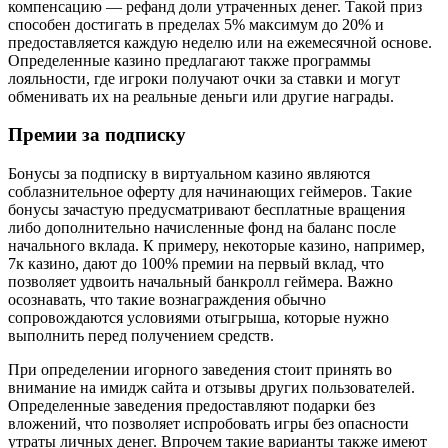
компенсацию — рефанд доли утраченных денег. Такой приз
способен достигать в пределах 5% максимум до 20% и
предоставляется каждую неделю или на ежемесячной основе.
Определенные казино предлагают также программы
лояльности, где игроки получают очки за ставки и могут
обменивать их на реальные деньги или другие награды.
Премии за подписку
Бонусы за подписку в виртуальном казино являются
соблазнительное оферту для начинающих геймеров. Такие
бонусы зачастую предусматривают бесплатные вращения
либо дополнительно начисленные фонд на баланс после
начального вклада. К примеру, некоторые казино, например,
7к казино, дают до 100% премии на первый вклад, что
позволяет удвоить начальный банкролл геймера. Важно
осознавать, что такие вознаграждения обычно
сопровождаются условиями отыгрыша, которые нужно
выполнить перед получением средств.
При определении игорного заведения стоит принять во
внимание на имидж сайта и отзывы других пользователей.
Определенные заведения предоставляют подарки без
вложений, что позволяет испробовать игры без опасности
утраты личных денег. Впрочем такие варианты также имеют