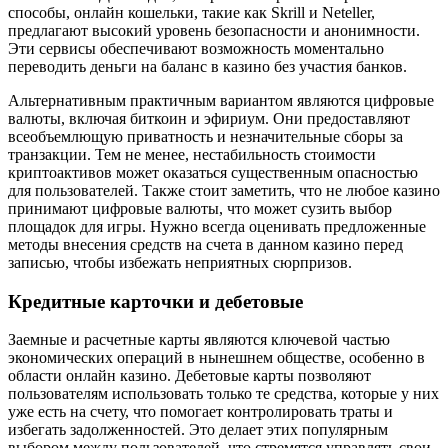
способы, онлайн кошельки, такие как Skrill и Neteller,
предлагают высокий уровень безопасности и анонимности.
Эти сервисы обеспечивают возможность моментально
переводить деньги на баланс в казино без участия банков.
Альтернативным практичным вариантом являются цифровые
валюты, включая биткоин и эфириум. Они предоставляют
всеобъемлющую приватность и незначительные сборы за
транзакции. Тем не менее, нестабильность стоимости
криптоактивов может оказаться существенным опасностью
для пользователей. Также стоит заметить, что не любое казино
принимают цифровые валюты, что может сузить выбор
площадок для игры. Нужно всегда оценивать предложенные
методы внесения средств на счета в данном казино перед
записью, чтобы избежать неприятных сюрпризов.
Кредитные карточки и дебетовые
Заемные и расчетные карты являются ключевой частью
экономических операций в нынешнем обществе, особенно в
области онлайн казино. Дебетовые карты позволяют
пользователям использовать только те средства, которые у них
уже есть на счету, что помогает контролировать траты и
избегать задолженностей. Это делает этих популярным
выбором между пользователей, что стремятся управлять свои