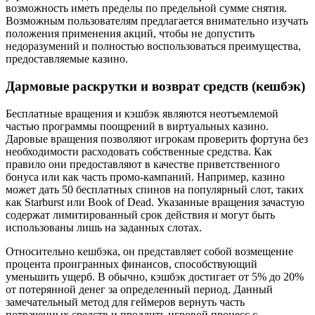
возможность иметь пределы по предельной сумме снятия.
Возможным пользователям предлагается внимательно изучать
положения применения акций, чтобы не допустить
недоразумений и полностью воспользоваться преимущества,
предоставляемые казино.
Дармовые раскрутки и возврат средств (кешбэк)
Бесплатные вращения и кэшбэк являются неотъемлемой
частью программы поощрений в виртуальных казино.
Даровые вращения позволяют игрокам проверить фортуна без
необходимости расходовать собственные средства. Как
правило они предоставляют в качестве приветственного
бонуса или как часть промо-кампаний. Например, казино
может дать 50 бесплатных спинов на популярный слот, таких
как Starburst или Book of Dead. Указанные вращения зачастую
содержат лимитированный срок действия и могут быть
использованы лишь на заданных слотах.
Относительно кешбэка, он представляет собой возмещение
процента проигранных финансов, способствующий
уменьшить ущерб. В обычно, кэшбэк достигает от 5% до 20%
от потерянной денег за определенный период. Данный
замечательный метод для геймеров вернуть часть
потраченных средств и продлить игровой процесс с