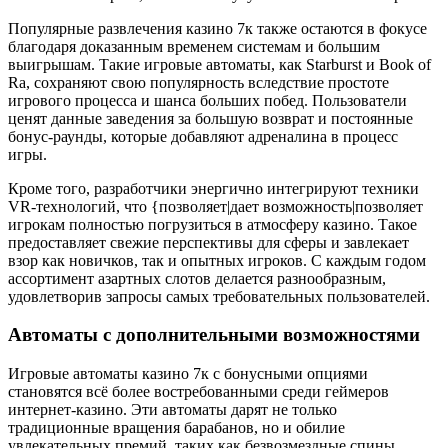
Популярные развлечения казино 7к также остаются в фокусе
благодаря доказанным временем системам и большим
выигрышам. Такие игровые автоматы, как Starburst и Book of
Ra, сохраняют свою популярность вследствие простоте
игрового процесса и шанса больших побед. Пользователи
ценят данные заведения за большую возврат и постоянные
бонус-раунды, которые добавляют адреналина в процесс
игры.
Кроме того, разработчики энергично интегрируют техники
VR-технологий, что {позволяет|дает возможность|позволяет
игрокам полностью погрузиться в атмосферу казино. Такое
предоставляет свежие перспективы для сферы и завлекает
взор как новичков, так и опытных игроков. С каждым годом
ассортимент азартных слотов делается разнообразным,
удовлетворив запросы самых требовательных пользователей.
Автоматы с дополнительными возможностями
Игровые автоматы казино 7к с бонусными опциями
становятся всё более востребованными среди геймеров
интернет-казино. Эти автоматы дарят не только
традиционные вращения барабанов, но и обилие
увлекательных премий, таких как безвозмездные спины,