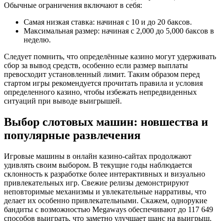
Обычные ограничения включают в себя:
Самая низкая ставка: начиная с 10 и до 20 баксов.
Максимальная размер: начиная с 2,000 до 5,000 баксов в
неделю.
Следует помнить, что определённые казино могут удерживать
сбор за вывод средств, особенно если размер выплаты
превосходит установленный лимит. Таким образом перед
стартом игры рекомендуется прочитать правила и условия
определенного казино, чтобы избежать непредвиденных
ситуаций при выводе выигрышей.
Выбор слотовых машин: новшества и
популярные развлечения
Игровые машины в онлайн казино-сайтах продолжают
удивлять своим выбором. В текущие годы наблюдается
склонность к разработке более интерактивных и визуально
привлекательных игр. Свежие релизы демонстрируют
неповторимые механизмы и увлекательные нарративы, что
делает их особенно привлекательными. Скажем, однорукие
бандиты с возможностью Megaways обеспечивают до 117 649
способов выиграть, что заметно улучшает шанс на выигрыш.