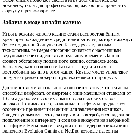
новичков, так и для профессионалов, желающих проверить
фортуну в ретро-формате.
Забавы в моде онлайн-казино
Игры в режиме живого казино стали распространённым
времяпрепровождением среди пользователей, которые жаждут
более подлинный ощущения. Благодаря актуальным
технологиям, геймеры способны общаться с настоящими
ведущими через видеосвязь в реальном времени. Данное
создает обстановку подлинного казино, оставаясь дома.
Блэкджек, казино колесо и баккара — одни из самых
востребованных игр в этом жанре. Крупье умело управляют
игру, что придаёт доверия и увлекательности процессу.
Достоинство живого казино заключается в том, что геймеры
способны кайфовать от азартом с минимальными ставками от
1 бакса до более высоких лимитов для высоких ставок
игроков. Помимо этого, различные платформы предлагают
особенные привилегии и акции для завлечения новичков.
Следует упомянуть, что для игры в играх требуется надежное
подключение к интернету и создание аккаунта на выбранной
платформе. Несколько из ведущих провайдеров лайв-казино
включают Evolution Gaming и NetEnt, которые известны