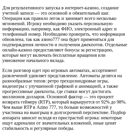
Для результативного запуска в интернет-казино, создание
учетной записи — это основной и обязательный шаг.
Операция как правило легок и занимает всего несколько
мгновений. Игроку необходимо указать персональную
информацию, например, как ФИО, электронный адрес и
телефонный номер. Необходимо проверить, что информация
обновлена, так как азино777 она будет применяться для
подтверждения личности и получения джекпотов. Отдельные
онлайн-казино предоставляют бонусы за регистрацию,
которые могут включать бесплатные вращения или
умножение начального вклада.
Если разговор идет про игровых автоматах, ассортимент
развлечений удивляет представление. Автоматы делятся на
разнообразные типов: ретро трехцилиндровые игры,
видеоигры с улучшенной графикой и анимацией, а также
прогрессивные джекпоты, где ставки могут достигать
миллионов долларов. Основной фактор — это процент
возврата геймеру (RTP), который варьируется от 92% до 98%.
Чем выше RTP в Azino 777, то больше возможностей у
участника на выигрыш в долгосрочной перспективе. Подбор
аппарата зависит исходя из пристрастий игрока: некоторые
ищут адреналин от значительных вложений, иные ценят
стабильность и регулярные победы.