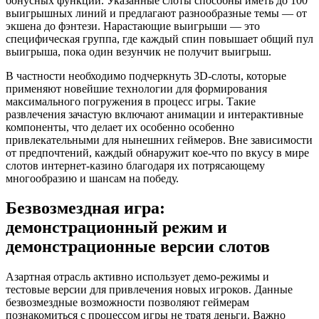
бонусных функций. Указанные слоты способны иметь до 100
выигрышных линий и предлагают разнообразные темы — от
экшена до фэнтези. Нарастающие выигрыши — это
специфическая группа, где каждый спин повышает общий пул
выигрыша, пока один везунчик не получит выигрыш.
В частности необходимо подчеркнуть 3D-слоты, которые
применяют новейшие технологии для формирования
максимального погружения в процесс игры. Такие
развлечения зачастую включают анимации и интерактивные
компоненты, что делает их особенно особенно
привлекательными для нынешних геймеров. Вне зависимости
от предпочтений, каждый обнаружит кое-что по вкусу в мире
слотов интернет-казино благодаря их потрясающему
многообразию и шансам на победу.
Безвозмездная игра:
демонстрационный режим и
демонстрационные версии слотов
Азартная отрасль активно использует демо-режимы и
тестовые версии для привлечения новых игроков. Данные
безвозмездные возможности позволяют геймерам
познакомиться с процессом игры не тратя деньги. Важно