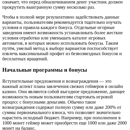
означает, что перед обналичиванием денег участник должен
прокрутить выигранную сумму несколько раз.
Чтобы в полной мере результативно задействовать данные
варианты, пользователям рекомендуется тщательно изучать
условия и правила каждого бонуса. Отдельные игорные
заведения имеют возможность устанавливать более жесткие
условия отработки или уменьшать каталог игровых
автоматов, в которых можно использовать бонусы. Таким
путём, умелый метод к выбору вариантов поспособствует
извлечь максимальный профит из безвозмездных бонусов и
бесплатных вращений.
Начальные программы и бонусы
Вступительные предложения и вознаграждения — это
важный аспект плана завлечения свежих геймеров в онлайн
казино. Они являются собой выгодное предложение, дающее
возможность новым пользователям стартовать игровой
процесс с бонусными деньгами. Обычно такие
вознаграждения содержат полную сумму или даже 200% от
суммы первоначального взноса, что позволяет значительно
нарастить исходный бюджет. Например, при пополнении в
1000 монет геймер может приобрести еще 1000 или даже 2000
монет на баланс.