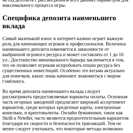
максимального процесса игры.
Специфика депозита наименьшего
вклада
Самый маленький взнос в интернет-казино играет важную
роль для начинающих игроков и профессионалов. Величина
наименьшего депозита изменяется в зависимости от
выбранной игрового ресурса и может составлять от 1 до 10
у.е.. Достоинство минимального барьера заключается в том,
что он позволяет игрокам испробовать опции ресурса без
существенных инвестиций. Особенно это весьма актуально
для новичков, какие лишь начинают знакомиться с миром
гэмблинга.
Во время депозита наименьшего вклада следует
рассматривать предоставляемые варианты оплаты. Основная
часть игорных заведений предлагают широкий ассортимент
вариантов, среди которых кредитные карты, электронные
кошельки, и криптовалюты. Онлайн бумажники, такие как
Skrill и Neteller, часто являются предпочтительным вариантом
благодаря их скорости и безопасности транзакций. Тем не
менее следует учитывать, что некоторые методы возможно