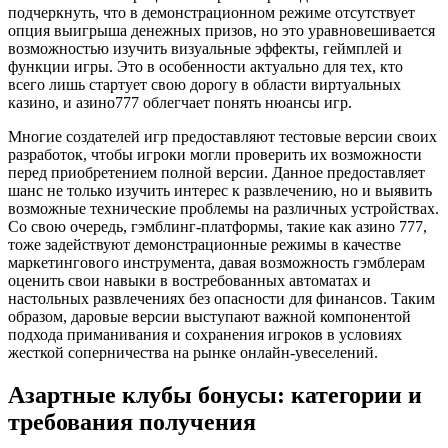
подчеркнуть, что в демонстрационном режиме отсутствует
опция выигрыша денежных призов, но это уравновешивается
возможностью изучить визуальные эффекты, геймплей и
функции игры. Это в особенности актуально для тех, кто
всего лишь стартует свою дорогу в области виртуальных
казино, и азино777 облегчает понять нюансы игр.
Многие создателей игр предоставляют тестовые версии своих
разработок, чтобы игроки могли проверить их возможности
перед приобретением полной версии. Данное предоставляет
шанс не только изучить интерес к развлечению, но и выявить
возможные технические проблемы на различных устройствах.
Со свою очередь, гэмблинг-платформы, такие как азино 777,
тоже задействуют демонстрационные режимы в качестве
маркетингового инструмента, давая возможность гэмблерам
оценить свои навыки в востребованных автоматах и
настольных развлечениях без опасности для финансов. Таким
образом, даровые версии выступают важной компонентой
подхода приманивания и сохранения игроков в условиях
жесткой соперничества на рынке онлайн-увеселений.
Азартные клубы бонусы: категории и
требования получения