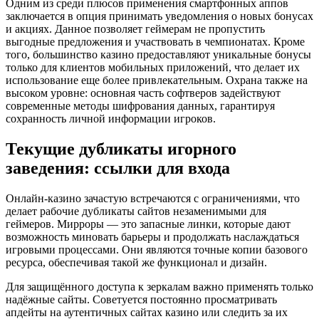
Одним из среди плюсов применения смартфонных аппов
заключается в опция принимать уведомления о новых бонусах
и акциях. Данное позволяет геймерам не пропустить
выгодные предложения и участвовать в чемпионатах. Кроме
того, большинство казино предоставляют уникальные бонусы
только для клиентов мобильных приложений, что делает их
использование еще более привлекательным. Охрана также на
высоком уровне: основная часть софтверов задействуют
современные методы шифрования данных, гарантируя
сохранность личной информации игроков.
Текущие дубликаты игорного
заведения: ссылки для входа
Онлайн-казино зачастую встречаются с ограничениями, что
делает рабочие дубликаты сайтов незаменимыми для
геймеров. Мирроры — это запасные линки, которые дают
возможность миновать барьеры и продолжать наслаждаться
игровыми процессами. Они являются точные копии базового
ресурса, обеспечивая такой же функционал и дизайн.
Для защищённого доступа к зеркалам важно применять только
надёжные сайты. Советуется постоянно просматривать
апдейты на аутентичных сайтах казино или следить за их