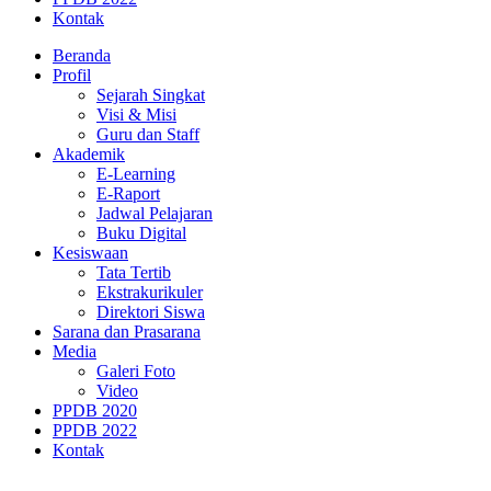
Kontak
Beranda
Profil
Sejarah Singkat
Visi & Misi
Guru dan Staff
Akademik
E-Learning
E-Raport
Jadwal Pelajaran
Buku Digital
Kesiswaan
Tata Tertib
Ekstrakurikuler
Direktori Siswa
Sarana dan Prasarana
Media
Galeri Foto
Video
PPDB 2020
PPDB 2022
Kontak