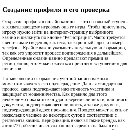
Создание профиля и его проверка
Открытие профиля в онлайн казино — это начальный ступень
к захватывающему игровому опыту игры. Чтобы приступить,
игроку нужно зайти на интернет-страницу выбранного
казино и щелкнуть по кнопке “Регистрация”. Часто требуется
ввести такие сведения, как имя, электронный адрес и номер
телефона. Крайне важно указывать актуальную информацию,
так как это упростит процесс подтверждения в дальнейшем.
Определенные онлайн-казино предлагают премии за
регистрацию, что может оказаться приятным вступлением для
новичков.
По завершении оформления учетной записи важным
моментом является его подтверждение. Данная стандартная
процесс, какая подтверждает идентичность участника и
защищает от мошенничества. Как правило для этого
необходимо показать скан удостоверения личности, или иного
документа, подтверждающего личность, а также документ,
подтверждающий адрес проживания. Процесс может занять от
нескольких часиков до некоторых суток в соответствии с
регламента казино. Верификация, включая такие бренды, как
азино777, обеспечивает сохранность средств на балансе и