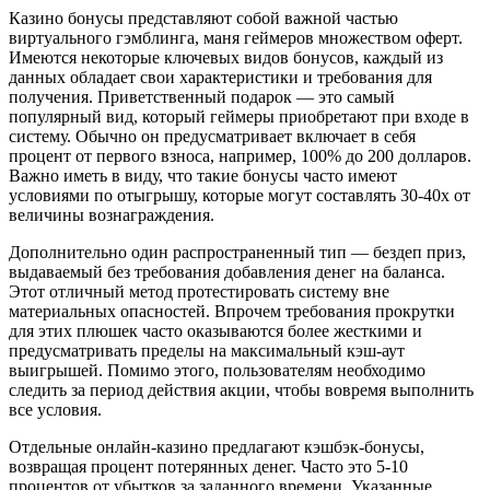
Казино бонусы представляют собой важной частью
виртуального гэмблинга, маня геймеров множеством оферт.
Имеются некоторые ключевых видов бонусов, каждый из
данных обладает свои характеристики и требования для
получения. Приветственный подарок — это самый
популярный вид, который геймеры приобретают при входе в
систему. Обычно он предусматривает включает в себя
процент от первого взноса, например, 100% до 200 долларов.
Важно иметь в виду, что такие бонусы часто имеют
условиями по отыгрышу, которые могут составлять 30-40x от
величины вознаграждения.
Дополнительно один распространенный тип — бездеп приз,
выдаваемый без требования добавления денег на баланса.
Этот отличный метод протестировать систему вне
материальных опасностей. Впрочем требования прокрутки
для этих плюшек часто оказываются более жесткими и
предусматривать пределы на максимальный кэш-аут
выигрышей. Помимо этого, пользователям необходимо
следить за период действия акции, чтобы вовремя выполнить
все условия.
Отдельные онлайн-казино предлагают кэшбэк-бонусы,
возвращая процент потерянных денег. Часто это 5-10
процентов от убытков за заданного времени. Указанные