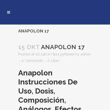
ANAPOLON 17
15 OKT
ANAPOLON 17
Posted at 02:24h
in
! Без рубрики
by
admin
0 Comments
0
Likes
Anapolon
Instrucciones De
Uso, Dosis,
Composición,
Análogos, Efectos