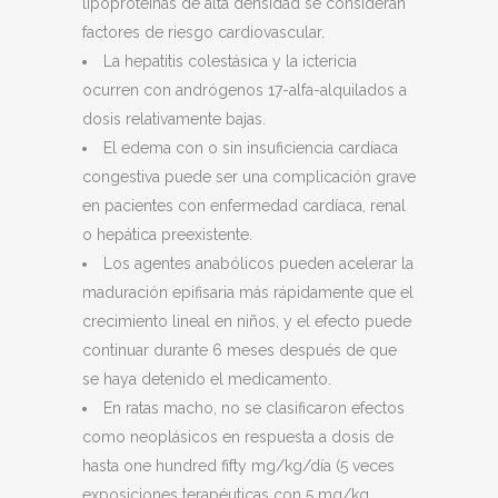
lipoproteínas de alta densidad se consideran
factores de riesgo cardiovascular.
La hepatitis colestásica y la ictericia
ocurren con andrógenos 17-alfa-alquilados a
dosis relativamente bajas.
El edema con o sin insuficiencia cardíaca
congestiva puede ser una complicación grave
en pacientes con enfermedad cardíaca, renal
o hepática preexistente.
Los agentes anabólicos pueden acelerar la
maduración epifisaria más rápidamente que el
crecimiento lineal en niños, y el efecto puede
continuar durante 6 meses después de que
se haya detenido el medicamento.
En ratas macho, no se clasificaron efectos
como neoplásicos en respuesta a dosis de
hasta one hundred fifty mg/kg/día (5 veces
exposiciones terapéuticas con 5 mg/kg