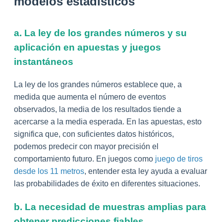
modelos estadísticos
a. La ley de los grandes números y su
aplicación en apuestas y juegos
instantáneos
La ley de los grandes números establece que, a
medida que aumenta el número de eventos
observados, la media de los resultados tiende a
acercarse a la media esperada. En las apuestas, esto
significa que, con suficientes datos históricos,
podemos predecir con mayor precisión el
comportamiento futuro. En juegos como
juego de tiros
desde los 11 metros
, entender esta ley ayuda a evaluar
las probabilidades de éxito en diferentes situaciones.
b. La necesidad de muestras amplias para
obtener predicciones fiables