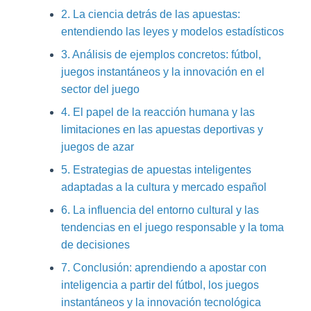
2. La ciencia detrás de las apuestas:
entendiendo las leyes y modelos estadísticos
3. Análisis de ejemplos concretos: fútbol,
juegos instantáneos y la innovación en el
sector del juego
4. El papel de la reacción humana y las
limitaciones en las apuestas deportivas y
juegos de azar
5. Estrategias de apuestas inteligentes
adaptadas a la cultura y mercado español
6. La influencia del entorno cultural y las
tendencias en el juego responsable y la toma
de decisiones
7. Conclusión: aprendiendo a apostar con
inteligencia a partir del fútbol, los juegos
instantáneos y la innovación tecnológica