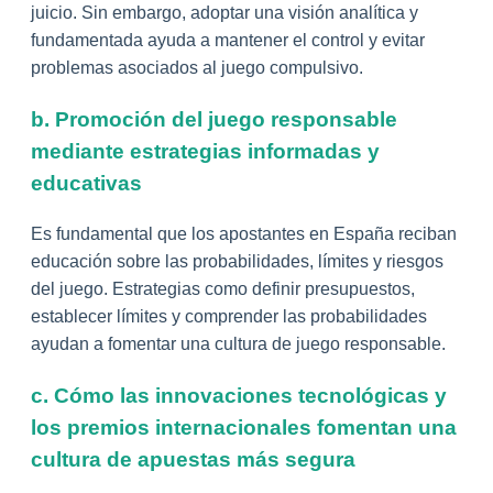
juicio. Sin embargo, adoptar una visión analítica y
fundamentada ayuda a mantener el control y evitar
problemas asociados al juego compulsivo.
b. Promoción del juego responsable
mediante estrategias informadas y
educativas
Es fundamental que los apostantes en España reciban
educación sobre las probabilidades, límites y riesgos
del juego. Estrategias como definir presupuestos,
establecer límites y comprender las probabilidades
ayudan a fomentar una cultura de juego responsable.
c. Cómo las innovaciones tecnológicas y
los premios internacionales fomentan una
cultura de apuestas más segura