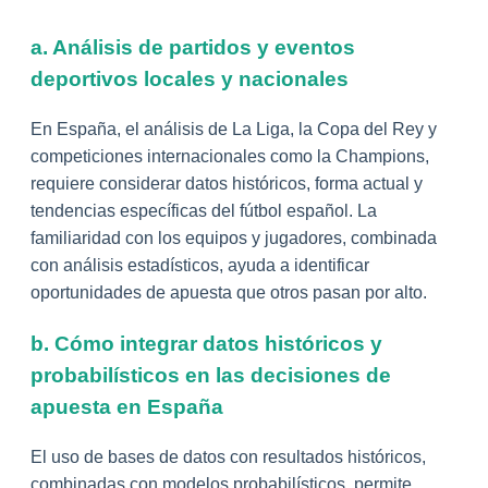
a. Análisis de partidos y eventos
deportivos locales y nacionales
En España, el análisis de La Liga, la Copa del Rey y
competiciones internacionales como la Champions,
requiere considerar datos históricos, forma actual y
tendencias específicas del fútbol español. La
familiaridad con los equipos y jugadores, combinada
con análisis estadísticos, ayuda a identificar
oportunidades de apuesta que otros pasan por alto.
b. Cómo integrar datos históricos y
probabilísticos en las decisiones de
apuesta en España
El uso de bases de datos con resultados históricos,
combinadas con modelos probabilísticos, permite