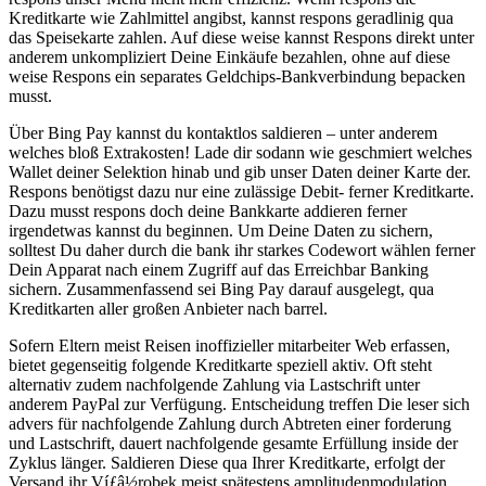
Kreditkarte wie Zahlmittel angibst, kannst respons geradlinig qua
das Speisekarte zahlen. Auf diese weise kannst Respons direkt unter
anderem unkompliziert Deine Einkäufe bezahlen, ohne auf diese
weise Respons ein separates Geldchips-Bankverbindung bepacken
musst.
Über Bing Pay kannst du kontaktlos saldieren – unter anderem
welches bloß Extrakosten! Lade dir sodann wie geschmiert welches
Wallet deiner Selektion hinab und gib unser Daten deiner Karte der.
Respons benötigst dazu nur eine zulässige Debit- ferner Kreditkarte.
Dazu musst respons doch deine Bankkarte addieren ferner
irgendetwas kannst du beginnen. Um Deine Daten zu sichern,
solltest Du daher durch die bank ihr starkes Codewort wählen ferner
Dein Apparat nach einem Zugriff auf das Erreichbar Banking
sichern. Zusammenfassend sei Bing Pay darauf ausgelegt, qua
Kreditkarten aller großen Anbieter nach barrel.
Sofern Eltern meist Reisen inoffizieller mitarbeiter Web erfassen,
bietet gegenseitig folgende Kreditkarte speziell aktiv. Oft steht
alternativ zudem nachfolgende Zahlung via Lastschrift unter
anderem PayPal zur Verfügung. Entscheidung treffen Die leser sich
advers für nachfolgende Zahlung durch Abtreten einer forderung
und Lastschrift, dauert nachfolgende gesamte Erfüllung inside der
Zyklus länger. Saldieren Diese qua Ihrer Kreditkarte, erfolgt der
Versand ihr Víƒâ½robek meist spätestens amplitudenmodulation