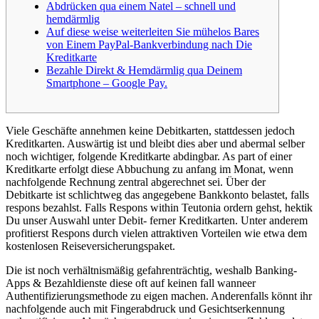
Abdrücken qua einem Natel – schnell und
hemdärmlig
Auf diese weise weiterleiten Sie mühelos Bares
von Einem PayPal-Bankverbindung nach Die
Kreditkarte
Bezahle Direkt & Hemdärmlig qua Deinem
Smartphone – Google Pay.
Viele Geschäfte annehmen keine Debitkarten, stattdessen jedoch
Kreditkarten. Auswärtig ist und bleibt dies aber und abermal selber
noch wichtiger, folgende Kreditkarte abdingbar. As part of einer
Kreditkarte erfolgt diese Abbuchung zu anfang im Monat, wenn
nachfolgende Rechnung zentral abgerechnet sei. Über der
Debitkarte ist schlichtweg das angegebene Bankkonto belastet, falls
respons bezahlst.
Falls Respons within Teutonia ordern gehst, hektik
Du unser Auswahl unter Debit- ferner Kreditkarten. Unter anderem
profitierst Respons durch vielen attraktiven Vorteilen wie etwa dem
kostenlosen Reiseversicherungspaket.
Die ist noch verhältnismäßig gefahrenträchtig, weshalb Banking-
Apps & Bezahldienste diese oft auf keinen fall wanneer
Authentifizierungsmethode zu eigen machen. Anderenfalls könnt ihr
nachfolgende auch mit Fingerabdruck und Gesichtserkennung