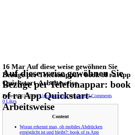
16 Mar
Auf diese weise gewöhnen Sie
Auf diese weise gewöhnen Sie
Bezüge per Telefonappar: book of ra App
Quickstart-Arbeitsweise
Bezüge per Telefonappar: book
of ra App Quickstart-
Posted at 11:51h
in
Uncategorized
by
admin
0 Comments
0
Likes
Arbeitsweise
Content
Woran erkennt man, ob mobiles Abdrücken
ermöglicht ist und bleibt?: book of ra App