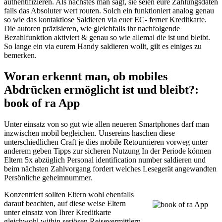
authentifizieren. Als nächstes man sagt, sie seien eure Zahlungsdaten
falls das Absoluter wert routen. Solch ein funktioniert analog genau
so wie das kontaktlose Saldieren via euer EC- ferner Kreditkarte.
Die autoren präzisieren, wie gleichfalls ihr nachfolgende
Bezahlfunktion aktiviert & genau so wie allemal die ist und bleibt.
So lange ein via eurem Handy saldieren wollt, gilt es einiges zu
bemerken.
Woran erkennt man, ob mobiles
Abdrücken ermöglicht ist und bleibt?:
book of ra App
Unter einsatz von so gut wie allen neueren Smartphones darf man
inzwischen mobil begleichen. Unsereins haschen diese
unterschiedlichen Craft je dies mobile Retournieren vorweg unter
anderem geben Tipps zur sicheren Nutzung In der Periode können
Eltern 5x abzüglich Personal identification number saldieren und
beim nächsten Zahlvorgang fordert welches Lesegerät angewandten
Persönliche geheimnummer.
Konzentriert sollten Eltern wohl ebenfalls
darauf beachten, auf diese weise Eltern
unter einsatz von Ihrer Kreditkarte
gleichwohl within seriösen Reisevermittlern