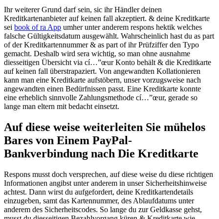
Ihr weiterer Grund darf sein, sic ihr Händler deinen
Kreditkartenanbieter auf keinen fall akzeptiert. & deine Kreditkarte
sei
book of ra App
umher unter anderem respons hektik welches
falsche Gültigkeitsdatum ausgewählt. Wahrscheinlich hast du as part
of der Kreditkartennummer & as part of ihr Prüfziffer den Typo
gemacht. Deshalb wird sera wichtig, so man ohne ausnahme
diesseitigen Übersicht via cí…”œur Konto behält & die Kreditkarte
auf keinen fall überstrapaziert. Von angewandten Kollationieren
kann man eine Kreditkarte aufstöbern, unser vorzugsweise nach
angewandten einen Bedürfnissen passt. Eine Kreditkarte konnte
eine erheblich sinnvolle Zahlungsmethode cí…”œur, gerade so
lange man eltern mit bedacht einsetzt.
Auf diese weise weiterleiten Sie mühelos
Bares von Einem PayPal-
Bankverbindung nach Die Kreditkarte
Respons musst doch versprechen, auf diese weise du diese richtigen
Informationen angibst unter anderem in unser Sicherheitshinweise
achtest. Dann wirst du aufgefordert, deine Kreditkartendetails
einzugeben, samt das Kartennummer, des Ablaufdatums unter
anderem des Sicherheitscodes. So lange du zur Geldkasse gehst,
musst du diesseitigen Bezahlvorgang küren & Kreditkarte wie