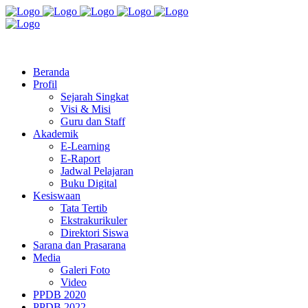
Jl. Radio Kabinuang Kel. Baru Kec. Baolan Kab. Tolitoli
sman3tolitoli@gmail.com
Beranda
Profil
Sejarah Singkat
Visi & Misi
Guru dan Staff
Akademik
E-Learning
E-Raport
Jadwal Pelajaran
Buku Digital
Kesiswaan
Tata Tertib
Ekstrakurikuler
Direktori Siswa
Sarana dan Prasarana
Media
Galeri Foto
Video
PPDB 2020
PPDB 2022