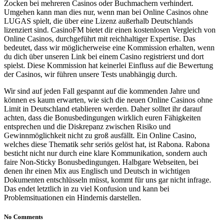
Zocken bei mehreren Casinos oder Buchmachern verhindert.
Umgehen kann man dies nur, wenn man bei Online Casinos ohne
LUGAS spielt, die über eine Lizenz außerhalb Deutschlands
lizenziert sind. CasinoFM bietet dir einen kostenlosen Vergleich von
Online Casinos, durchgeführt mit reichhaltiger Expertise. Das
bedeutet, dass wir möglicherweise eine Kommission erhalten, wenn
du dich über unseren Link bei einem Casino registrierst und dort
spielst. Diese Kommission hat keinerlei Einfluss auf die Bewertung
der Casinos, wir führen unsere Tests unabhängig durch.
Wir sind auf jeden Fall gespannt auf die kommenden Jahre und
können es kaum erwarten, wie sich die neuen Online Casinos ohne
Limit in Deutschland etablieren werden. Daher solltet ihr darauf
achten, dass die Bonusbedingungen wirklich euren Fähigkeiten
entsprechen und die Diskrepanz zwischen Risiko und
Gewinnmöglichkeit nicht zu groß ausfällt. Ein Online Casino,
welches diese Thematik sehr seriös gelöst hat, ist Rabona. Rabona
besticht nicht nur durch eine klare Kommunikation, sondern auch
faire Non-Sticky Bonusbedingungen. Halbgare Webseiten, bei
denen ihr einen Mix aus Englisch und Deutsch in wichtigen
Dokumenten entschlüsseln müsst, kommt für uns gar nicht infrage.
Das endet letztlich in zu viel Konfusion und kann bei
Problemsituationen ein Hindernis darstellen.
No Comments