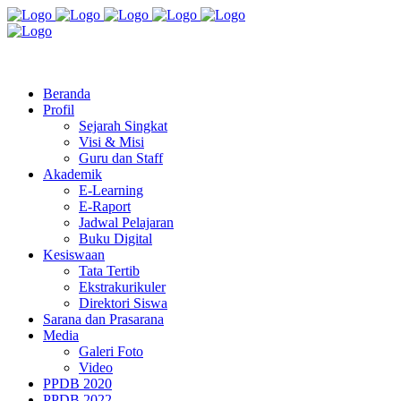
Jl. Radio Kabinuang Kel. Baru Kec. Baolan Kab. Tolitoli
sman3tolitoli@gmail.com
Beranda
Profil
Sejarah Singkat
Visi & Misi
Guru dan Staff
Akademik
E-Learning
E-Raport
Jadwal Pelajaran
Buku Digital
Kesiswaan
Tata Tertib
Ekstrakurikuler
Direktori Siswa
Sarana dan Prasarana
Media
Galeri Foto
Video
PPDB 2020
PPDB 2022