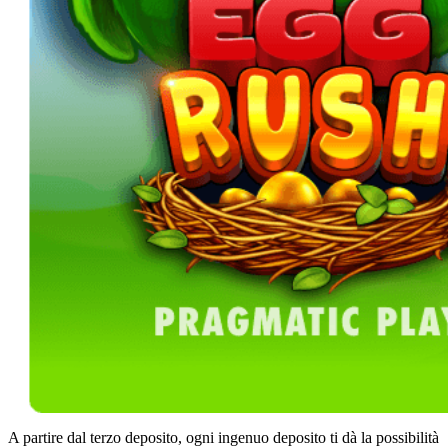
A partire dal terzo deposito, ogni ingenuo deposito ti dà la possibilità