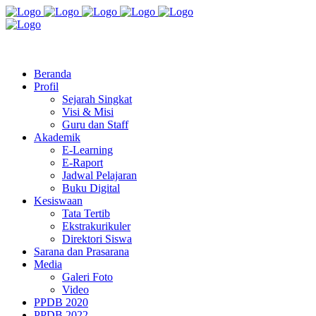
Jl. Radio Kabinuang Kel. Baru Kec. Baolan Kab. Tolitoli
sman3tolitoli@gmail.com
Beranda
Profil
Sejarah Singkat
Visi & Misi
Guru dan Staff
Akademik
E-Learning
E-Raport
Jadwal Pelajaran
Buku Digital
Kesiswaan
Tata Tertib
Ekstrakurikuler
Direktori Siswa
Sarana dan Prasarana
Media
Galeri Foto
Video
PPDB 2020
PPDB 2022