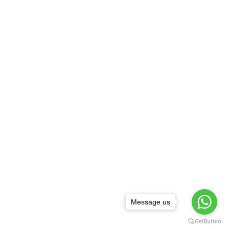
Message us