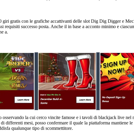
 giri gratis con le grafiche accattivanti delle slot Dig Dig Digger e Me
ssi requisiti successo posta. Anche il in base a acconto minimo e ciascuno
ne a.
o osservando la cui cerco vincite famose e i tavoli di blackjack live nel 
i differenti mesi, posso confermare il quale la piattaforma mantiene l
soddisfa qualunque tipo di scommettitore.