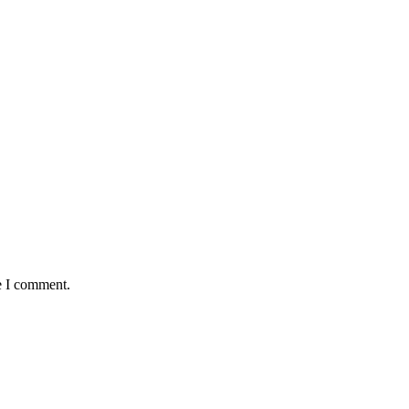
e I comment.