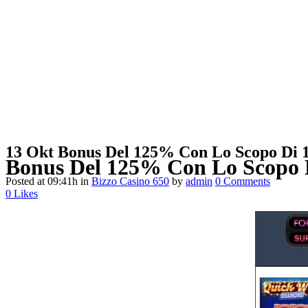
13 Okt
Bonus Del 125% Con Lo Scopo Di 1
Bonus Del 125% Con Lo Scopo D
Posted at 09:41h
in
Bizzo Casino 650
by
admin
0 Comments
0
Likes