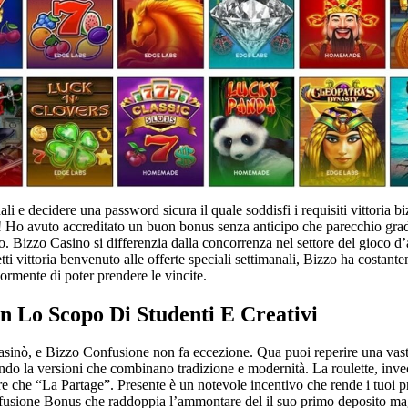
nali e decidere una password sicura il quale soddisfi i requisiti vittori
a! Ho avuto accreditato un buon bonus senza anticipo che parecchio gradev
so. Bizzo Casino si differenzia dalla concorrenza nel settore del gioco 
tti vittoria benvenuto alle offerte speciali settimanali, Bizzo ha costant
ormente di poter prendere le vincite.
n Lo Scopo Di Studenti E Creativi
casinò, e Bizzo Confusione non fa eccezione. Qua puoi reperire una vast
vando la versioni che combinano tradizione e modernità. La roulette, inve
che “La Partage”. Presente è un notevole incentivo che rende i tuoi primi
Confusione Bonus che raddoppia l’ammontare del il suo primo deposito 