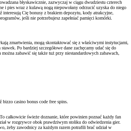
rowadzana błyskawicznie, zazwyczaj w ciągu dwudziestu czterech
e i pies wraz z kulawą nogą niepowołany odrzucić uzyska do niego
ź interesują Cię bonusy z brakiem depozytu, kody atrakcyjne,
rogramów, jeśli nie potrzebujesz zapełniać pamięci komórki.
kają zmartwienia, mogą skontaktować się z właściwymi instytucjami,
ch stawek. Po bardziej szczegółowe dane zachęcamy udać się do
h można zabawić się także tuż przy niestandardowych zabawach,
dź bizzo casino bonus code free spins.
. To całkowicie świeże doznanie, które powinien poznać każdy fan
ział w rozgrywce obok prawdziwym stoliku do odwiedzenia gier.
owo, żeby zawodnicy za każdym razem potrafili brać udział w