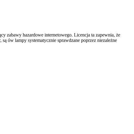
ący zabawy hazardowe internetowego. Licencja ta zapewnia, że
r, są ów lampy systematycznie sprawdzane poprzez niezależne