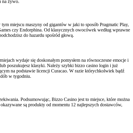
u na żywo.
w tym miejscu maszyny od gigantów w jaki to sposób Pragmatic Play,
ng Games czy Endorphina. Od klasycznych owocówek według wprawne
 podchodzisz do hazardu spośród głową.
turniejach wydaje się doskonałym pomysłem na równoczesne emocje i
ub poszukujesz klasyki. Należy szybki bizzo casino login i już
ącym na podstawie licencji Curacao. W razie którychkolwiek bądź
 dób w tygodniu.
zekiwania. Podsumowując, Bizzo Casino jest to miejsce, które można
ive okazywane są produkty od momentu 12 najlepszych dostawców,