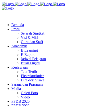
Jl. Radio Kabinuang Kel. Baru Kec. Baolan Kab. Tolitoli
sman3tolitoli@gmail.com
Beranda
Profil
Sejarah Singkat
Visi & Misi
Guru dan Staff
Akademik
E-Learning
E-Raport
Jadwal Pelajaran
Buku Digital
Kesiswaan
Tata Tertib
Ekstrakurikuler
Direktori Siswa
Sarana dan Prasarana
Media
Galeri Foto
Video
PPDB 2020
PPDB 2022