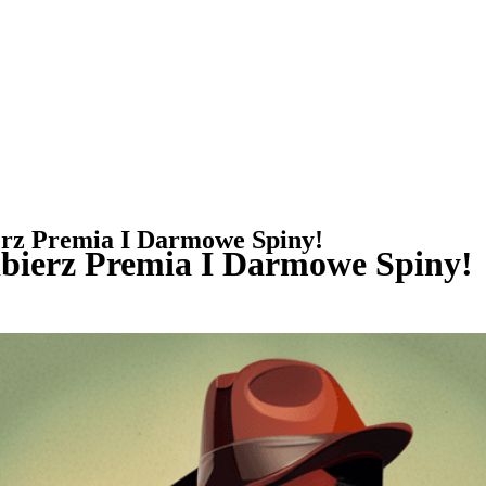
erz Premia I Darmowe Spiny!
dbierz Premia I Darmowe Spiny!