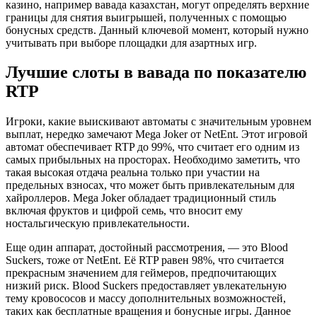
казино, например вавада казахстан, могут определять верхние
границы для снятия выигрышей, полученных с помощью
бонусных средств. Данный ключевой момент, который нужно
учитывать при выборе площадки для азартных игр.
Лучшие слоты в вавада по показателю
RTP
Игроки, какие выискивают автоматы с значительным уровнем
выплат, нередко замечают Mega Joker от NetEnt. Этот игровой
автомат обеспечивает RTP до 99%, что считает его одним из
самых прибыльных на просторах. Необходимо заметить, что
такая высокая отдача реальна только при участии на
предельных взносах, что может быть привлекательным для
хайроллеров. Mega Joker обладает традиционный стиль
включая фруктов и цифрой семь, что вносит ему
ностальгическую привлекательности.
Еще один аппарат, достойный рассмотрения, — это Blood
Suckers, тоже от NetEnt. Её RTP равен 98%, что считается
прекрасным значением для геймеров, предпочитающих
низкий риск. Blood Suckers предоставляет увлекательную
тему кровососов и массу дополнительных возможностей,
таких как бесплатные вращения и бонусные игры. Данное