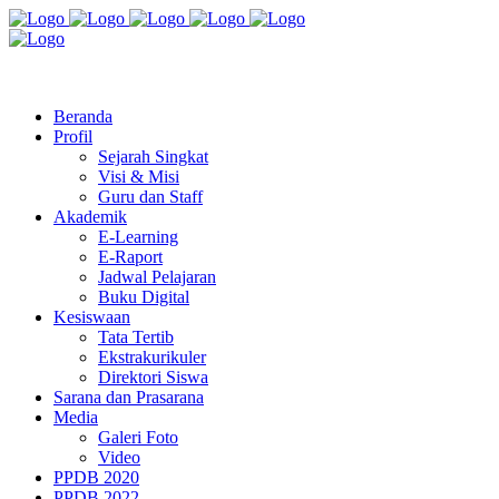
Jl. Radio Kabinuang Kel. Baru Kec. Baolan Kab. Tolitoli
sman3tolitoli@gmail.com
Beranda
Profil
Sejarah Singkat
Visi & Misi
Guru dan Staff
Akademik
E-Learning
E-Raport
Jadwal Pelajaran
Buku Digital
Kesiswaan
Tata Tertib
Ekstrakurikuler
Direktori Siswa
Sarana dan Prasarana
Media
Galeri Foto
Video
PPDB 2020
PPDB 2022