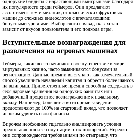
однорукие бандиты с нарастающими выигрышами благодаря
их популярности среди геймеров. Они предлагают
ассортимент тем и механик, от классических фруктовых
машин до сложных видеослотов с впечатляющими
бонусными уровнями. Выбор слота в вавада казахстан
зависит от вкусов пользователя и его подхода игры.
Вступительные вознаграждения для
развлечения на игровых машинах
Геймеры, какие всего начинают свое путешествие в мире
виртуальных казино, часто заманиваются бонусами за
регистрацию. Данные премии выступают как замечательный
способ увеличить начальный капитал и обрести более шансов
на выигрыш. Приветственные премии способны содержать в
себя даровые вращения на одноруких бандитах или
добавочный процентное вознаграждение к начальному
вкладу. Например, большинство игорные заведения
предоставляют до 100% на стартовый вклад, что позволяет
игрокам удвоить свои финансы.
Впрочем необходимо тщательно анализировать условия
предоставления и эксплуатации этих поощрений. Нередко
они сопровождаются требованиями по отыгрышу, что