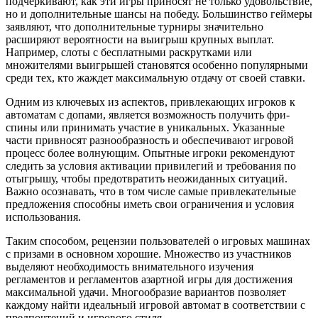
подчеркивают, как эти игры приносят не только удовольствие,
но и дополнительные шансы на победу. Большинство геймеры
заявляют, что дополнительные турниры значительно
расширяют вероятности на выигрыш крупных выплат.
Например, слоты с бесплатными раскрутками или
множителями выигрышей становятся особенно популярными
среди тех, кто жаждет максимальную отдачу от своей ставки.
Одним из ключевых из аспектов, привлекающих игроков к
автоматам с допами, является возможность получить фри-
спины или принимать участие в уникальных. Указанные
части привносят разнообразность и обеспечивают игровой
процесс более волнующим. Опытные игроки рекомендуют
следить за условия активации привилегий и требования по
отыгрышу, чтобы предотвратить неожиданных ситуаций.
Важно осознавать, что в том числе самые привлекательные
предложения способны иметь свои ограничения и условия
использования.
Таким способом, рецензии пользователей о игровых машинах
с призами в основном хорошие. Множество из участников
выделяют необходимость внимательного изучения
регламентов и регламентов азартной игры для достижения
максимальной удачи. Многообразие вариантов позволяет
каждому найти идеальный игровой автомат в соответствии с
предпочтений и игрового стиля.