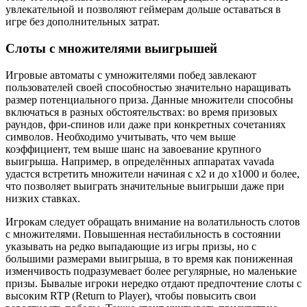
увлекательной и позволяют геймерам дольше оставаться в
игре без дополнительных затрат.
Слоты с множителями выигрышей
Игровые автоматы с умножителями побед завлекают
пользователей своей способностью значительно наращивать
размер потенциального приза. Данные множители способны
включаться в разных обстоятельствах: во время призовых
раундов, фри-спинов или даже при конкретных сочетаниях
символов. Необходимо учитывать, что чем выше
коэффициент, тем выше шанс на завоевание крупного
выигрыша. Например, в определённых аппаратах vavada
удастся встретить множители начиная с x2 и до x1000 и более,
что позволяет выиграть значительные выигрыши даже при
низких ставках.
Игрокам следует обращать внимание на волатильность слотов
с множителями. Повышенная нестабильность в состоянии
указывать на редко выпадающие из игры призы, но с
большими размерами выигрыша, в то время как пониженная
изменчивость подразумевает более регулярные, но маленькие
призы. Бывалые игроки нередко отдают предпочтение слоты с
высоким RTP (Return to Player), чтобы повысить свои