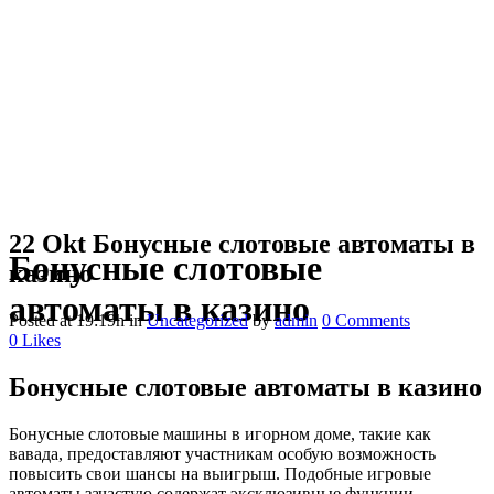
22 Okt
Бонусные слотовые автоматы в
Бонусные слотовые
казино
автоматы в казино
Posted at 19:19h
in
Uncategorized
by
admin
0 Comments
0
Likes
Бонусные слотовые автоматы в казино
Бонусные слотовые машины в игорном доме, такие как
вавада, предоставляют участникам особую возможность
повысить свои шансы на выигрыш. Подобные игровые
автоматы зачастую содержат эксклюзивные функции,