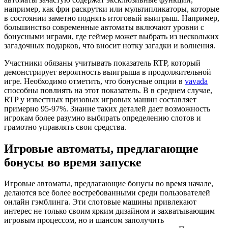
например, как фри раскрутки или мультипликаторы, которые
в состоянии заметно поднять итоговый выигрыш. Например,
большинство современные автоматы включают уровни с
бонусными играми, где геймер может выбрать из нескольких
загадочных подарков, что вносит нотку загадки и волнения.
Участники обязаны учитывать показатель RTP, который
демонстрирует вероятность выигрыша в продолжительной
игре. Необходимо отметить, что бонусные опции в
vavada
способны повлиять на этот показатель. В в среднем случае,
RTP у известных призовых игровых машин составляет
примерно 95-97%. Знание таких деталей дает возможность
игрокам более разумно выбирать определению слотов и
грамотно управлять свои средства.
Игровые автоматы, предлагающие
бонусы во время запуске
Игровые автоматы, предлагающие бонусы во время начале,
делаются все более востребованными среди пользователей
онлайн гэмблинга. Эти слотовые машины привлекают
интерес не только своим ярким дизайном и захватывающим
игровым процессом, но и шансом заполучить