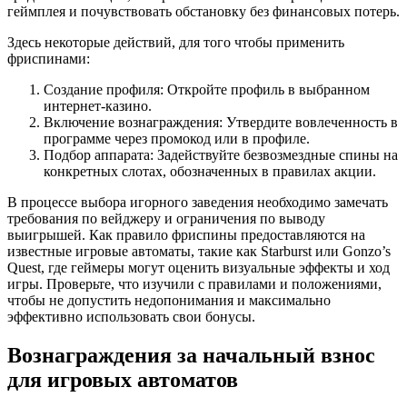
геймплея и почувствовать обстановку без финансовых потерь.
Здесь некоторые действий, для того чтобы применить
фриспинами:
Создание профиля: Откройте профиль в выбранном
интернет-казино.
Включение вознаграждения: Утвердите вовлеченность в
программе через промокод или в профиле.
Подбор аппарата: Задействуйте безвозмездные спины на
конкретных слотах, обозначенных в правилах акции.
В процессе выбора игорного заведения необходимо замечать
требования по вейджеру и ограничения по выводу
выигрышей. Как правило фриспины предоставляются на
известные игровые автоматы, такие как Starburst или Gonzo’s
Quest, где геймеры могут оценить визуальные эффекты и ход
игры. Проверьте, что изучили с правилами и положениями,
чтобы не допустить недопонимания и максимально
эффективно использовать свои бонусы.
Вознаграждения за начальный взнос
для игровых автоматов