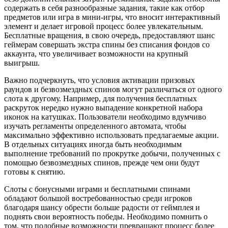
содержать в себя разнообразные задания, такие как отбор
предметов или игра в мини-игры, что вносит интерактивный
элемент и делает игровой процесс более увлекательным.
Бесплатные вращения, в свою очередь, предоставляют шанс
геймерам совершать экстра спины без списания фондов со
аккаунта, что увеличивает возможности на крупный
выигрыш.
Важно подчеркнуть, что условия активации призовых
раундов и безвозмездных спинов могут различаться от одного
слота к другому. Например, для получения бесплатных
раскруток нередко нужно выпадение конкретной наборa
иконок на катушках. Пользователи необходимо вдумчиво
изучать регламенты определенного автомата, чтобы
максимально эффективно использовать предлагаемые акции.
В отдельных ситуациях иногда быть необходимым
выполнение требований по прокрутке добычи, полученных с
помощью безвозмездных спинов, прежде чем они будут
готовы к снятию.
Слоты с бонусными играми и бесплатными спинами
обладают большой востребованностью среди игроков
благодаря шансу обрести больше радости от геймплея и
поднять свои вероятность победы. Необходимо помнить о
том, что подобные возможности превращают процесс более