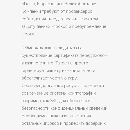
Мальта, Кюрасао, или Великобритания.
Компании требуют от провайдеров
соблюдения твердых правил, с учетом
защиту данных игроков и предупреждение
фрода.
Геймеры должны следить за на
существование сертификата перед входом
в казино спинто. Такое не просто
гарантирует защиту их капитала, но и
обеспечивает честную игру.
Сертифицированные ресурсы применяют
современные системы криптографии,
например, как SSL, для обеспечения
безопасности конфиденциальных сведений.
Необходимо также изучить мнения
остальных игроков и проверить доверии к