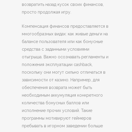
возвратить назад кусок своих финансов,
просто продолжая игру.
Компенсация финансов предоставляется в
многообразных видах: как живые деньги на
балансе пользователя или как бонусные
средства с заданными условиями
отыгрыша. Важно осознавать регламенты и
положения эксплуатации cashback,
поскольку они могут сильно отличаться в
зависимости от казино. Например, для
обеспечения возврата может быть
необходимым аккумуляция конкретного
количества бонусных баллов или
исполнение прочих условий. Такие
программы мотивируют геймеров
пребывать в игорном заведении больше