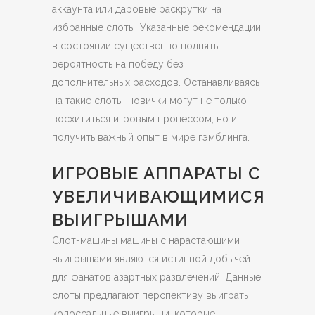
аккаунта или даровые раскрутки на
избранные слоты. Указанные рекомендации
в состоянии существенно поднять
вероятность на победу без
дополнительных расходов. Останавливаясь
на такие слоты, новички могут не только
восхититься игровым процессом, но и
получить важный опыт в мире гэмблинга.
ИГРОВЫЕ АППАРАТЫ С
УВЕЛИЧИВАЮЩИМИСЯ
ВЫИГРЫШАМИ
Слот-машины машины с нарастающими
выигрышами являются истинной добычей
для фанатов азартных развлечений. Данные
слоты предлагают перспективу выиграть
колоссальные выигрыши, которые