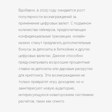
Вдобавок, в 2025 году ожидается рост
популярности вознаграждений за
применение цифровых валют. С подъемом
количества геймеров, предпочитающих
конфиденциальные транзакции, онлайн-
казино станут предлагать дополнительные
бонусы за депозиты в биткойнах и других
цифровых валютах. Данное способно
предусматривать возросшие процентные
ставки на депозиты или даровые раскрутки
для криптоигр. Эти вознаграждения не
только превратят игру доходнее, но и
заинтересуют новую аудиторию,
интересующуюся новаторскими системами
расчётов, таких как спинто.