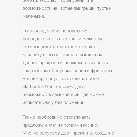
волатильностью, чтобы увеличить
возможности на частые выигрыши, пусть и
маленькие.
Главное уделение необходимо
сосредоточить на тестовым режимам,
которые дают возможность понять
механику игры без риска для кошелька.
Данное прекрасная возможность понять,
как работают бонусные опции и фриспины.
Например, популярные слоты вроде
Starburst и Gonzo’s Quest дают
возможность демо-версии, где можно
испытать удачу без вложений.
Также необходимо отслеживать
предложениями и премиями казино.
Многие ресурсов дают премии за создание