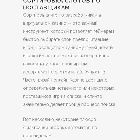
СОРТИРОВКА СЛОТОВ ПО
ПОСТАВЩИКАМ
Сортировка игр по разработчикам в
виртуальном казино — это важный
инструмент, который позволяет геймерам
быстро выбирать свои предпочитаемые
игры. Посредством данному функционалу,
игроки имеют возможность оперативно
находить нужное в обширном
ассортименте слотов и табличных игр.
Часто, дизайн онлайн-казино даёт шанс
определить единственного или некоторых
поставщиков игр из списка, и спинто
значительно делает проще процесс поиска.
Вот несколько некоторые плюсов
фильтрации игровых автоматов по
провайдерам: