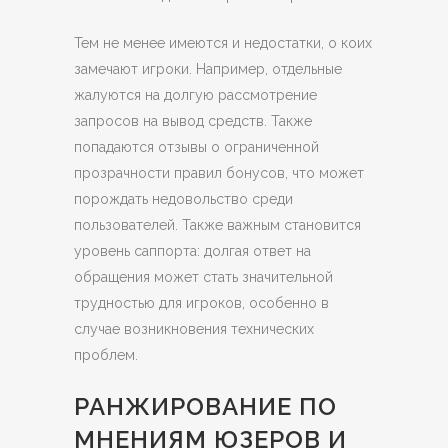
Тем не менее имеются и недостатки, о коих
замечают игроки. Например, отдельные
жалуются на долгую рассмотрение
запросов на вывод средств. Также
попадаются отзывы о ограниченной
прозрачности правил бонусов, что может
порождать недовольство среди
пользователей. Также важным становится
уровень саппорта: долгая ответ на
обращения может стать значительной
трудностью для игроков, особенно в
случае возникновения технических
проблем.
РАНЖИРОВАНИЕ ПО
МНЕНИЯМ ЮЗЕРОВ И