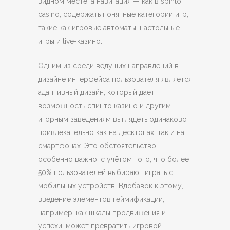
видном месте, а навигация — как в spinto
casino, содержать понятные категории игр,
такие как игровые автоматы, настольные
игры и live-казино.
Одним из среди ведущих направлений в
дизайне интерфейса пользователя является
адаптивный дизайн, который дает
возможность спинто казино и другим
игорным заведениям выглядеть одинаково
привлекательно как на десктопах, так и на
смартфонах. Это обстоятельство
особенно важно, с учётом того, что более
50% пользователей выбирают играть с
мобильных устройств. Вдобавок к этому,
введение элементов геймификации,
например, как шкалы продвижения и
успехи, может превратить игровой