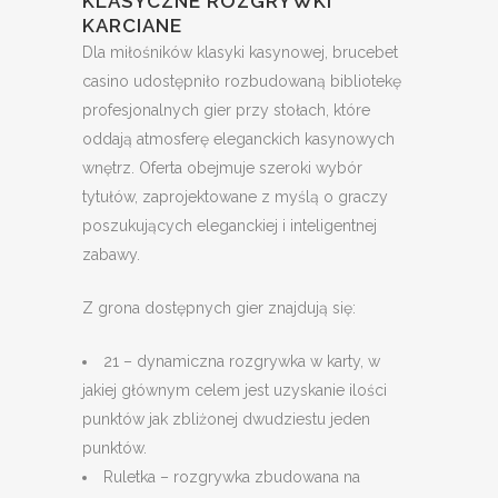
KLASYCZNE ROZGRYWKI
KARCIANE
Dla miłośników klasyki kasynowej, brucebet
casino udostępniło rozbudowaną bibliotekę
profesjonalnych gier przy stołach, które
oddają atmosferę eleganckich kasynowych
wnętrz. Oferta obejmuje szeroki wybór
tytułów, zaprojektowane z myślą o graczy
poszukujących eleganckiej i inteligentnej
zabawy.
Z grona dostępnych gier znajdują się:
21 – dynamiczna rozgrywka w karty, w
jakiej głównym celem jest uzyskanie ilości
punktów jak zbliżonej dwudziestu jeden
punktów.
Ruletka – rozgrywka zbudowana na