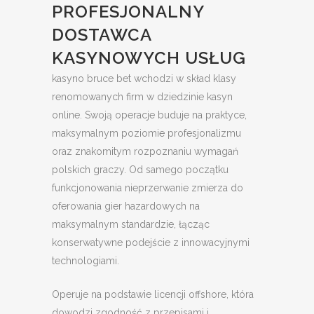
PROFESJONALNY
DOSTAWCA
KASYNOWYCH USŁUG
kasyno bruce bet wchodzi w skład klasy
renomowanych firm w dziedzinie kasyn
online. Swoją operacje buduje na praktyce,
maksymalnym poziomie profesjonalizmu
oraz znakomitym rozpoznaniu wymagań
polskich graczy. Od samego początku
funkcjonowania nieprzerwanie zmierza do
oferowania gier hazardowych na
maksymalnym standardzie, łącząc
konserwatywne podejście z innowacyjnymi
technologiami.
Operuje na podstawie licencji offshore, która
dowodzi zgodność z przepisami i