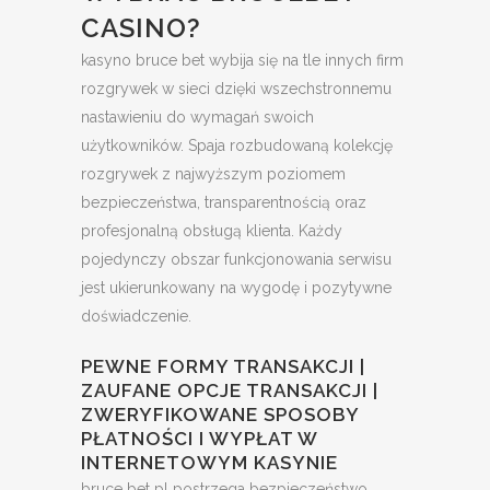
CASINO?
kasyno bruce bet wybija się na tle innych firm
rozgrywek w sieci dzięki wszechstronnemu
nastawieniu do wymagań swoich
użytkowników. Spaja rozbudowaną kolekcję
rozgrywek z najwyższym poziomem
bezpieczeństwa, transparentnością oraz
profesjonalną obsługą klienta. Każdy
pojedynczy obszar funkcjonowania serwisu
jest ukierunkowany na wygodę i pozytywne
doświadczenie.
PEWNE FORMY TRANSAKCJI |
ZAUFANE OPCJE TRANSAKCJI |
ZWERYFIKOWANE SPOSOBY
PŁATNOŚCI I WYPŁAT W
INTERNETOWYM KASYNIE
bruce bet pl postrzega bezpieczeństwo