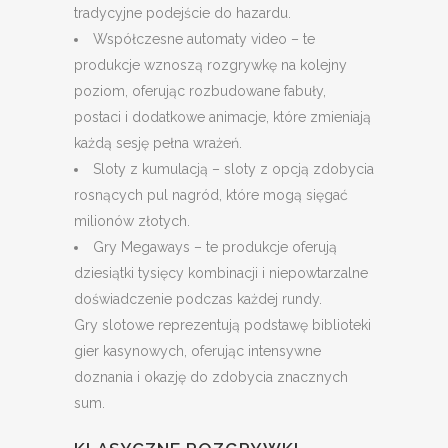
tradycyjne podejście do hazardu.
Współczesne automaty video – te
produkcje wznoszą rozgrywkę na kolejny
poziom, oferując rozbudowane fabuły,
postaci i dodatkowe animacje, które zmieniają
każdą sesję pełna wrażeń.
Sloty z kumulacją – sloty z opcją zdobycia
rosnących pul nagród, które mogą sięgać
milionów złotych.
Gry Megaways – te produkcje oferują
dziesiątki tysięcy kombinacji i niepowtarzalne
doświadczenie podczas każdej rundy.
Gry slotowe reprezentują podstawę biblioteki
gier kasynowych, oferując intensywne
doznania i okazję do zdobycia znacznych
sum.