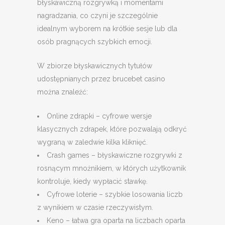
błyskawiczną rozgrywką i momentami
nagradzania, co czyni je szczególnie
idealnym wyborem na krótkie sesje lub dla
osób pragnących szybkich emocji.
W zbiorze błyskawicznych tytułów
udostępnianych przez brucebet casino
można znaleźć:
Online zdrapki – cyfrowe wersje
klasycznych zdrapek, które pozwalają odkryć
wygraną w zaledwie kilka kliknięć.
Crash games – błyskawiczne rozgrywki z
rosnącym mnożnikiem, w których użytkownik
kontroluje, kiedy wypłacić stawkę.
Cyfrowe loterie – szybkie losowania liczb
z wynikiem w czasie rzeczywistym.
Keno – łatwa gra oparta na liczbach oparta