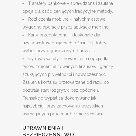
Transfery bankowe – sprawdzona i zaufana
opcja dla osób ceniących tradycyjne metody.
Rozliczenia mobilne – natychmiastowe i
wygodne operacje przez aplikacje mobilne.
Karty przedpłacone – doskonałe dla
użytkowników dbających o finanse | dobry
wybór przy ograniczonym budżecie.
Cyfrowe waluty – nowoczesna opcja dla
fanów zdecentralizowanych finansów i graczy
szukających prywatności i nowoczesności.
Zasilenia konta są przetwarzane od razu, co
pozwala start rozgrywki bez opóźnień.
Transakcje wypłat są dokonywane jak
najszybciej, przy zachowaniu wszystkich
wymaganych procedur bezpieczeństwa.
UPRAWNIENIA I
BEZPIECZEŃSTWO