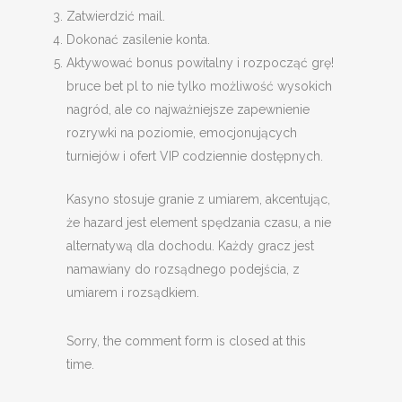
Zatwierdzić mail.
Dokonać zasilenie konta.
Aktywować bonus powitalny i rozpocząć grę!
bruce bet pl to nie tylko możliwość wysokich
nagród, ale co najważniejsze zapewnienie
rozrywki na poziomie, emocjonujących
turniejów i ofert VIP codziennie dostępnych.
Kasyno stosuje granie z umiarem, akcentując,
że hazard jest element spędzania czasu, a nie
alternatywą dla dochodu. Każdy gracz jest
namawiany do rozsądnego podejścia, z
umiarem i rozsądkiem.
Sorry, the comment form is closed at this
time.