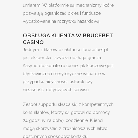
umiarem. W platformie są mechanizmy, które
pozwalają ograniczać okres i fundusze
wydatkowane na rozrywkę hazardową.
OBSŁUGA KLIENTA W BRUCEBET
CASINO
Jednym z filarów działalności bruce bet pl
jest ekspercka i szybka obsługa gracza.
Kasyno doskonale rozumie, jak kluczowe jest
błyskawiczne i merytoryczne wsparcie w
przypadku niejasności, usterek czy
niejasności dotyczących serwisu.
Zespół supportu składa się z kompetentnych
konsultantów, którzy są gotowi do pomocy
24 godziny na dobę, codziennie. Klienci
mogą skorzystać z zróżnicowanych łatwo
dostępnych sposobów kontaktu: