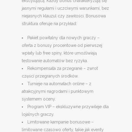
ekscytującą. Każdy bonus charakteryzują się
jasnymi regułami i uczciwymi warunkami, bez
niejasnych klauzul czy zawiłości. Bonusowa
struktura oferuje na przykład:
Pakiet powitalny dla nowych graczy –
oferta z bonusy procentowe od pierwszej
wpłaty lub free spiny, które umożliwiają
testowanie automatów bez ryzyka.
Rekompensata za przegrane – zwrot
części przegranych środków.
Turnieje na automatach online – z
atrakcyjnymi nagrodami i punktowym
systemem oceny.
Program VIP – ekskluzywne przywileje dla
lojalnych graczy.
Limitowane kampanie bonusowe –
limitowane czasowo oferty, takie jak eventy