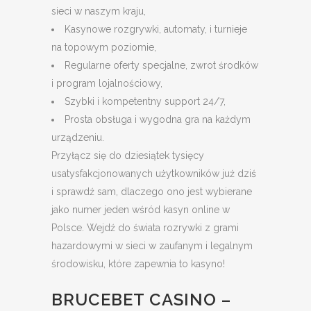
sieci w naszym kraju,
Kasynowe rozgrywki, automaty, i turnieje
na topowym poziomie,
Regularne oferty specjalne, zwrot środków
i program lojalnościowy,
Szybki i kompetentny support 24/7,
Prosta obsługa i wygodna gra na każdym
urządzeniu.
Przyłącz się do dziesiątek tysięcy
usatysfakcjonowanych użytkowników już dziś
i sprawdź sam, dlaczego ono jest wybierane
jako numer jeden wśród kasyn online w
Polsce. Wejdź do świata rozrywki z grami
hazardowymi w sieci w zaufanym i legalnym
środowisku, które zapewnia to kasyno!
BRUCEBET CASINO –