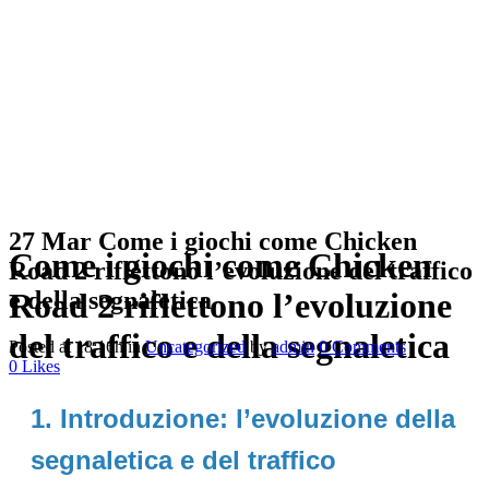
27 Mar
Come i giochi come Chicken
Come i giochi come Chicken
Road 2 riflettono l’evoluzione del traffico
e della segnaletica
Road 2 riflettono l’evoluzione
del traffico e della segnaletica
Posted at 18:16h
in
Uncategorized
by
admin
0 Comments
0
Likes
1. Introduzione: l’evoluzione della
segnaletica e del traffico