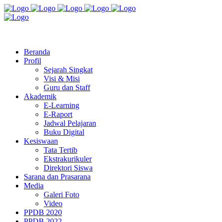
Jl. Radio Kabinuang Kel. Baru Kec. Baolan Kab. Tolitoli
sman3tolitoli@gmail.com
Beranda
Profil
Sejarah Singkat
Visi & Misi
Guru dan Staff
Akademik
E-Learning
E-Raport
Jadwal Pelajaran
Buku Digital
Kesiswaan
Tata Tertib
Ekstrakurikuler
Direktori Siswa
Sarana dan Prasarana
Media
Galeri Foto
Video
PPDB 2020
PPDB 2022