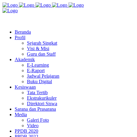
Jl. Radio Kabinuang Kel. Baru Kec. Baolan Kab. Tolitoli
sman3tolitoli@gmail.com
Beranda
Profil
Sejarah Singkat
Visi & Misi
Guru dan Staff
Akademik
E-Learning
E-Raport
Jadwal Pelajaran
Buku Digital
Kesiswaan
Tata Tertib
Ekstrakurikuler
Direktori Siswa
Sarana dan Prasarana
Media
Galeri Foto
Video
PPDB 2020
PPDB 2022