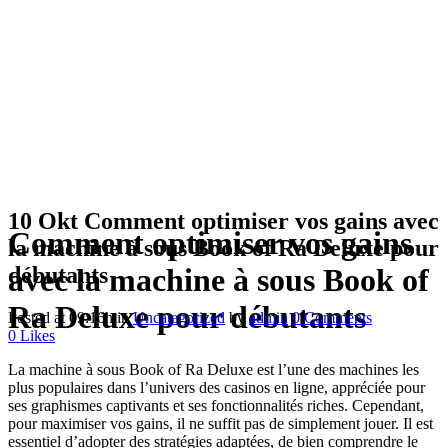
10 Okt
Comment optimiser vos gains avec
Comment optimiser vos gains
la machine à sous Book of Ra Deluxe pour
débutants
avec la machine à sous Book of
Ra Deluxe pour débutants
Posted at 09:16h
in
Uncategorized
by
admin
0 Comments
0
Likes
La machine à sous Book of Ra Deluxe est l’une des machines les
plus populaires dans l’univers des casinos en ligne, appréciée pour
ses graphismes captivants et ses fonctionnalités riches. Cependant,
pour maximiser vos gains, il ne suffit pas de simplement jouer. Il est
essentiel d’adopter des stratégies adaptées, de bien comprendre le