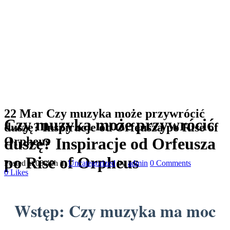
22 Mar
Czy muzyka może przywrócić
Czy muzyka może przywrócić
duszę? Inspiracje od Orfeusza po Rise of
Orpheus
duszę? Inspiracje od Orfeusza
po Rise of Orpheus
Posted at 08:42h
in
Uncategorized
by
admin
0 Comments
0
Likes
Wstęp: Czy muzyka ma moc