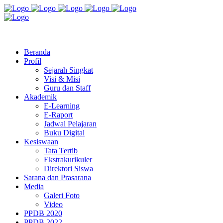
Jl. Radio Kabinuang Kel. Baru Kec. Baolan Kab. Tolitoli
sman3tolitoli@gmail.com
Beranda
Profil
Sejarah Singkat
Visi & Misi
Guru dan Staff
Akademik
E-Learning
E-Raport
Jadwal Pelajaran
Buku Digital
Kesiswaan
Tata Tertib
Ekstrakurikuler
Direktori Siswa
Sarana dan Prasarana
Media
Galeri Foto
Video
PPDB 2020
PPDB 2022