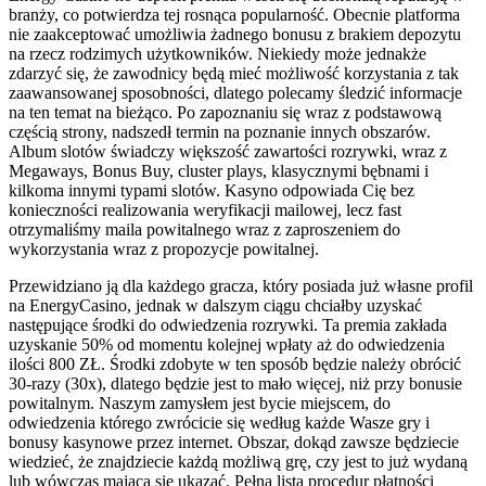
branży, co potwierdza tej rosnąca popularność. Obecnie platforma
nie zaakceptować umożliwia żadnego bonusu z brakiem depozytu
na rzecz rodzimych użytkowników. Niekiedy może jednakże
zdarzyć się, że zawodnicy będą mieć możliwość korzystania z tak
zaawansowanej sposobności, dlatego polecamy śledzić informacje
na ten temat na bieżąco. Po zapoznaniu się wraz z podstawową
częścią strony, nadszedł termin na poznanie innych obszarów.
Album slotów świadczy większość zawartości rozrywki, wraz z
Megaways, Bonus Buy, cluster plays, klasycznymi bębnami i
kilkoma innymi typami slotów. Kasyno odpowiada Cię bez
konieczności realizowania weryfikacji mailowej, lecz fast
otrzymaliśmy maila powitalnego wraz z zaproszeniem do
wykorzystania wraz z propozycje powitalnej.
Przewidziano ją dla każdego gracza, który posiada już własne profil
na EnergyCasino, jednak w dalszym ciągu chciałby uzyskać
następujące środki do odwiedzenia rozrywki. Ta premia zakłada
uzyskanie 50% od momentu kolejnej wpłaty aż do odwiedzenia
ilości 800 ZŁ. Środki zdobyte w ten sposób będzie należy obrócić
30-razy (30x), dlatego będzie jest to mało więcej, niż przy bonusie
powitalnym. Naszym zamysłem jest bycie miejscem, do
odwiedzenia którego zwrócicie się według każde Wasze gry i
bonusy kasynowe przez internet. Obszar, dokąd zawsze będziecie
wiedzieć, że znajdziecie każdą możliwą grę, czy jest to już wydaną
lub wówczas mającą się ukazać. Pełna lista procedur płatności