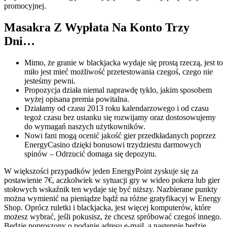
promocyjnej.
Masakra Z Wypłata Na Konto Trzy
Dni…
Mimo, że granie w blackjacka wydaje się prostą rzeczą, jest to
miło jest mieć możliwość przetestowania czegoś, czego nie
jesteśmy pewni.
Propozycja działa niemal naprawdę tyklo, jakim sposobem
wyżej opisana premia powitalna.
Działamy od czasu 2013 roku kalendarzowego i od czasu
tegoż czasu bez ustanku się rozwijamy oraz dostosowujemy
do wymagań naszych użytkowników.
Nowi fani mogą ocenić jakość gier przedkładanych poprzez
EnergyCasino dzięki bonusowi trzydziestu darmowych
spinów – Odrzucić domaga się depozytu.
W większości przypadków jeden EnergyPoint zyskuje się za
postawienie 7€, aczkolwiek w sytuacji gry w wideo pokera lub gier
stołowych wskaźnik ten wydaje się być niższy. Nazbierane punkty
można wymienić na pieniądze bądź na różne gratyfikacyj w Energy
Shop. Oprócz ruletki i blackjacka, jest więcej komputerów, które
możesz wybrać, jeśli pokusisz, że chcesz spróbować czegoś innego.
Będzie poproszony o podanie adresu e-mail, a następnie będzie