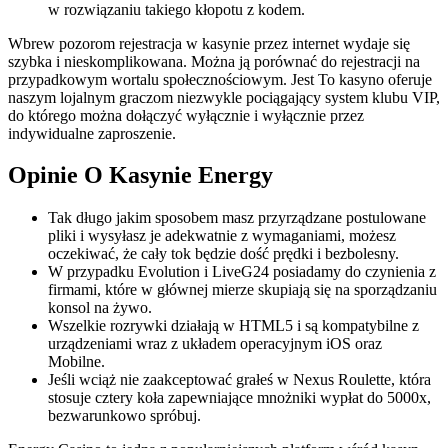
w rozwiązaniu takiego kłopotu z kodem.
Wbrew pozorom rejestracja w kasynie przez internet wydaje się
szybka i nieskomplikowana. Można ją porównać do rejestracji na
przypadkowym wortalu społecznościowym. Jest To kasyno oferuje
naszym lojalnym graczom niezwykle pociągający system klubu VIP,
do którego można dołączyć wyłącznie i wyłącznie przez
indywidualne zaproszenie.
Opinie O Kasynie Energy
Tak długo jakim sposobem masz przyrządzane postulowane
pliki i wysyłasz je adekwatnie z wymaganiami, możesz
oczekiwać, że cały tok będzie dość prędki i bezbolesny.
W przypadku Evolution i LiveG24 posiadamy do czynienia z
firmami, które w głównej mierze skupiają się na sporządzaniu
konsol na żywo.
Wszelkie rozrywki działają w HTML5 i są kompatybilne z
urządzeniami wraz z układem operacyjnym iOS oraz
Mobilne.
Jeśli wciąż nie zaakceptować grałeś w Nexus Roulette, która
stosuje cztery koła zapewniające mnożniki wypłat do 5000x,
bezwarunkowo spróbuj.