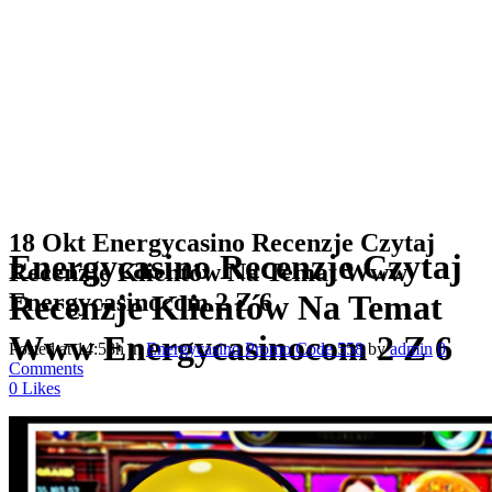
18 Okt
Energycasino Recenzje Czytaj
Energycasino Recenzje Czytaj
Recenzje Klientów Na Temat Www
Energycasinocom 2 Z 6
Recenzje Klientów Na Temat
Www Energycasinocom 2 Z 6
Posted at 14:53h
in
Energycasino Promo Code 558
by
admin
0
Comments
0
Likes