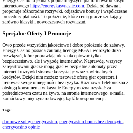
Energy Casino to jedna z popularniejszych platform wśród kasyn
internetowego
https://energykasynasite.com
. Działa od dawna i
proponuje różnorodne rozrywki, odjazdowe bonusy i współczesne
procedury płatności. To położenie, które cenią gracze szukający
zarówno klasyki i nowoczesnych rozwiązań.
Specjalne Oferty I Promocje
Owo przede wszystkim jakościowe i dobre położenie do zabawy.
Energy Casino posiada zaufaną licencję MGA i wdrożyło dużo
rozwiązań, które poprawiają nie zaakceptować tylko
bezpieczeństwo, ale i wygodę internautów. Naprawdę, wszyscy
zarejestrowani gracze mogą grać w bezpłatne automaty przez
internet i rozrywki stołowe korzystając wraz z wirtualnych
kredytów. Dzięki nim możesz testować ofertę gier operatora i
trenować swoje umiejętności bez ryzyka. Rozmowa Telefoniczna z
obsługą konsumenta w kasynie Energy można uzyskać za
pośrednictwem czatu na żywo, na stronie internetowego, e-maila,
komórkowy międzynarodowego, bądź korespondencji.
Tags:
darmowe spiny energycasino
,
energycasino bonus bez depozytu
,
energycasino opinie