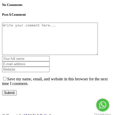
No Comments
Post A Comment
Save my name, email, and website in this browser for the next
time I comment.
Jl. Radio Kabinuang Kel. Baru Kec. Baolan Kab. Tolitoli
sman3tolitoli@gmail.com