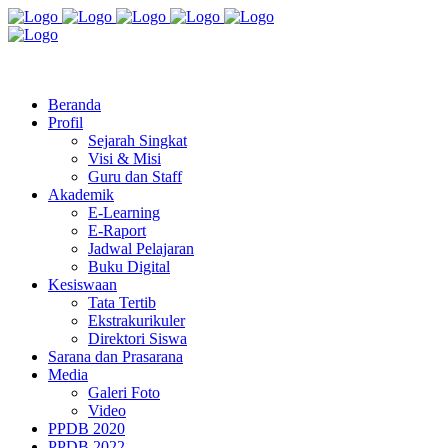
Jl. Radio Kabinuang Kel. Baru Kec. Baolan Kab. Tolitoli
sman3tolitoli@gmail.com
Beranda
Profil
Sejarah Singkat
Visi & Misi
Guru dan Staff
Akademik
E-Learning
E-Raport
Jadwal Pelajaran
Buku Digital
Kesiswaan
Tata Tertib
Ekstrakurikuler
Direktori Siswa
Sarana dan Prasarana
Media
Galeri Foto
Video
PPDB 2020
PPDB 2022