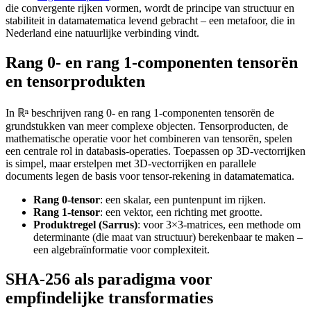
die convergente rijken vormen, wordt de principe van structuur en
stabiliteit in datamatematica levend gebracht – een metafoor, die in
Nederland eine natuurlijke verbinding vindt.
Rang 0- en rang 1-componenten tensorën
en tensorprodukten
In ℝⁿ beschrijven rang 0- en rang 1-componenten tensorën de
grundstukken van meer complexe objecten. Tensorproducten, de
mathematische operatie voor het combineren van tensorën, spelen
een centrale rol in databasis-operaties. Toepassen op 3D-vectorrijken
is simpel, maar erstelpen met 3D-vectorrijken en parallele
documents legen de basis voor tensor-rekening in datamatematica.
Rang 0-tensor
: een skalar, een puntenpunt im rijken.
Rang 1-tensor
: een vektor, een richting met grootte.
Produktregel (Sarrus)
: voor 3×3-matrices, een methode om
determinante (die maat van structuur) berekenbaar te maken –
een algebraïnformatie voor complexiteit.
SHA-256 als paradigma voor
empfindelijke transformaties