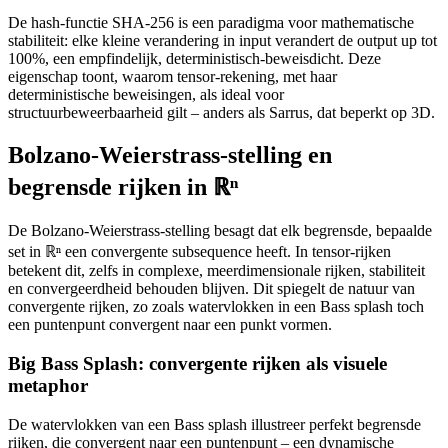
De hash-functie SHA-256 is een paradigma voor mathematische
stabiliteit: elke kleine verandering in input verandert de output up tot
100%, een empfindelijk, deterministisch-beweisdicht. Deze
eigenschap toont, waarom tensor-rekening, met haar
deterministische beweisingen, als ideal voor
structuurbeweerbaarheid gilt – anders als Sarrus, dat beperkt op 3D.
Bolzano-Weierstrass-stelling en
begrensde rijken in ℝⁿ
De Bolzano-Weierstrass-stelling besagt dat elk begrensde, bepaalde
set in ℝⁿ een convergente subsequence heeft. In tensor-rijken
betekent dit, zelfs in complexe, meerdimensionale rijken, stabiliteit
en convergeerdheid behouden blijven. Dit spiegelt de natuur van
convergente rijken, zo zoals watervlokken in een Bass splash toch
een puntenpunt convergent naar een punkt vormen.
Big Bass Splash: convergente rijken als visuele
metaphor
De watervlokken van een Bass splash illustreer perfekt begrensde
rijken, die convergent naar een puntenpunt – een dynamische