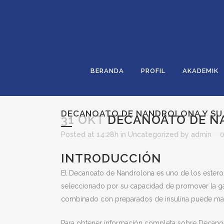
BERANDA
PROFIL
AKADEMIK
DECANOATO DE NANDROLONA Y SU U
31 OKT
DECANOATO DE NA
Posted at 14:28h
in
Uncategorized
by
admin
INTRODUCCIÓN
El Decanoato de Nandrolona es uno de los estero
seleccionado por su capacidad de promover la gana
combinado con preparados de insulina puede maxi
Para obtener información completa sobre Decan