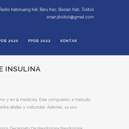
 Radio Kabinuang Kel. Baru Kec. Baolan Kab. Tolitoli
sman3tolitoli@gmail.com
PDB 2020
PPDB 2022
KONTAK
E INSULINA
ismo y en la medicina. Este compuesto, a menudo
tre atletas y culturistas. Además, su uso
ndamos Decanoato De Nandrolona Nandrolona