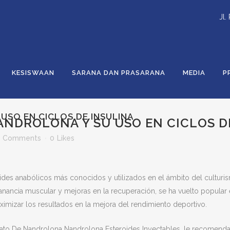
Jl.
KESISWAAN
SARANA DAN PRASARANA
MEDIA
P
SO EN CICLOS DE INSULINA
NDROLONA Y SU USO EN CICLOS D
0 Comments
0
Likes
ides anabólicos más conocidos y utilizados en el ámbito del cultur
ncia muscular y mejoras en la recuperación, se ha vuelto popular en
mizar los resultados en la mejora del rendimiento deportivo.
oato De Nandrolona Nandrolona Esteroides Inyectables, le recome