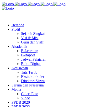
Jl. Radio Kabinuang Kel. Baru Kec. Baolan Kab. Tolitoli
sman3tolitoli@gmail.com
Beranda
Profil
Sejarah Singkat
Visi & Misi
Guru dan Staff
Akademik
E-Learning
E-Raport
Jadwal Pelajaran
Buku Digital
Kesiswaan
Tata Tertib
Ekstrakurikuler
Direktori Siswa
Sarana dan Prasarana
Media
Galeri Foto
Video
PPDB 2020
PPDB 2022