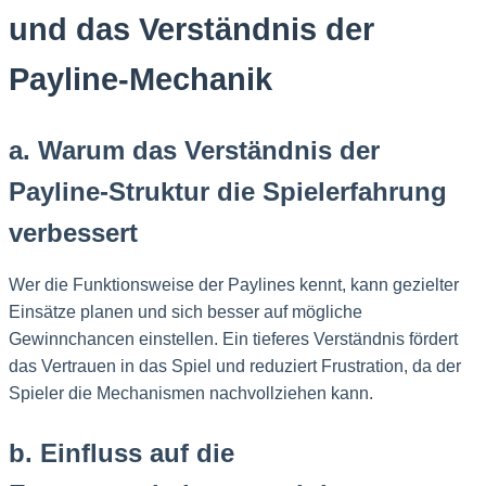
und das Verständnis der
Payline-Mechanik
a. Warum das Verständnis der
Payline-Struktur die Spielerfahrung
verbessert
Wer die Funktionsweise der Paylines kennt, kann gezielter
Einsätze planen und sich besser auf mögliche
Gewinnchancen einstellen. Ein tieferes Verständnis fördert
das Vertrauen in das Spiel und reduziert Frustration, da der
Spieler die Mechanismen nachvollziehen kann.
b. Einfluss auf die