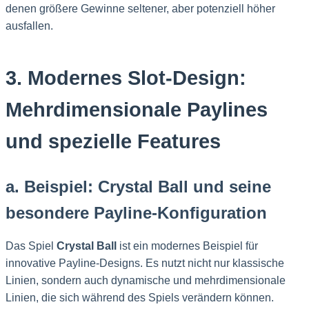
denen größere Gewinne seltener, aber potenziell höher
ausfallen.
3. Modernes Slot-Design:
Mehrdimensionale Paylines
und spezielle Features
a. Beispiel: Crystal Ball und seine
besondere Payline-Konfiguration
Das Spiel
Crystal Ball
ist ein modernes Beispiel für
innovative Payline-Designs. Es nutzt nicht nur klassische
Linien, sondern auch dynamische und mehrdimensionale
Linien, die sich während des Spiels verändern können.