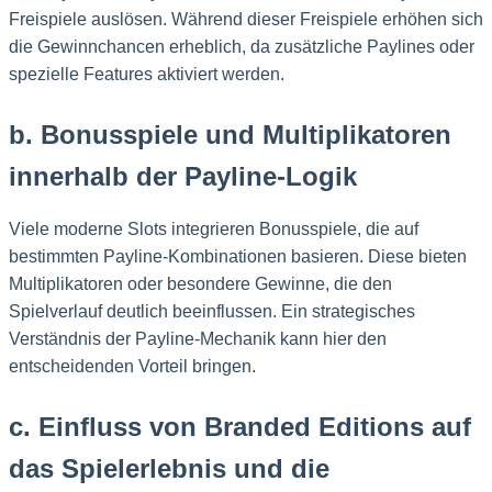
Freispiele auslösen. Während dieser Freispiele erhöhen sich
die Gewinnchancen erheblich, da zusätzliche Paylines oder
spezielle Features aktiviert werden.
b. Bonusspiele und Multiplikatoren
innerhalb der Payline-Logik
Viele moderne Slots integrieren Bonusspiele, die auf
bestimmten Payline-Kombinationen basieren. Diese bieten
Multiplikatoren oder besondere Gewinne, die den
Spielverlauf deutlich beeinflussen. Ein strategisches
Verständnis der Payline-Mechanik kann hier den
entscheidenden Vorteil bringen.
c. Einfluss von Branded Editions auf
das Spielerlebnis und die