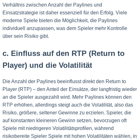
Verhältnis zwischen Anzahl der Paylines und
Einsatzstrategie ist daher essenziell für den Erfolg. Viele
moderne Spiele bieten die Möglichkeit, die Paylines
individuell anzupassen, was dem Spieler mehr Kontrolle
über sein Risiko gibt.
c. Einfluss auf den RTP (Return to
Player) und die Volatilität
Die Anzahl der Paylines beeinflusst direkt den Return to
Player (RTP) – den Anteil der Einsätze, der langfristig wieder
an die Spieler ausgezahlt wird. Mehr Paylines können den
RTP erhöhen, allerdings steigt auch die Volatilität, also das
Risiko, größere, seltener Gewinne zu erzielen. Spieler, die
auf konstanten kleineren Gewinn setzen, bevorzugen oft
Spiele mit niedrigeren Volatilitätsprofilen, während
risikobereite Spieler Spiele mit hohen Volatilitäten wählen, in