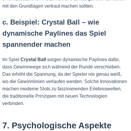
mit den Grundlagen vertraut machen sollten.
c. Beispiel: Crystal Ball – wie
dynamische Paylines das Spiel
spannender machen
Im Spiel
Crystal Ball
sorgen dynamische Paylines dafür,
dass Gewinnwege sich während der Runde verschieben.
Das erhöht die Spannung, da der Spieler nie genau weiß,
wo die Gewinnlinien verlaufen werden. Solche Innovationen
machen moderne Slots zu faszinierenden Erlebniswelten,
die traditionelle Prinzipien mit neuen Technologien
verbinden.
7. Psychologische Aspekte