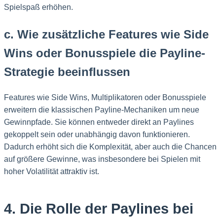
Spielspaß erhöhen.
c. Wie zusätzliche Features wie Side
Wins oder Bonusspiele die Payline-
Strategie beeinflussen
Features wie Side Wins, Multiplikatoren oder Bonusspiele
erweitern die klassischen Payline-Mechaniken um neue
Gewinnpfade. Sie können entweder direkt an Paylines
gekoppelt sein oder unabhängig davon funktionieren.
Dadurch erhöht sich die Komplexität, aber auch die Chancen
auf größere Gewinne, was insbesondere bei Spielen mit
hoher Volatilität attraktiv ist.
4. Die Rolle der Paylines bei