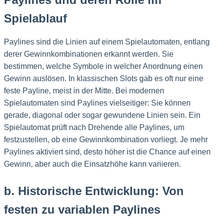
Spielablauf
Paylines sind die Linien auf einem Spielautomaten, entlang
derer Gewinnkombinationen erkannt werden. Sie
bestimmen, welche Symbole in welcher Anordnung einen
Gewinn auslösen. In klassischen Slots gab es oft nur eine
feste Payline, meist in der Mitte. Bei modernen
Spielautomaten sind Paylines vielseitiger: Sie können
gerade, diagonal oder sogar gewundene Linien sein. Ein
Spielautomat prüft nach Drehende alle Paylines, um
festzustellen, ob eine Gewinnkombination vorliegt. Je mehr
Paylines aktiviert sind, desto höher ist die Chance auf einen
Gewinn, aber auch die Einsatzhöhe kann variieren.
b. Historische Entwicklung: Von
festen zu variablen Paylines