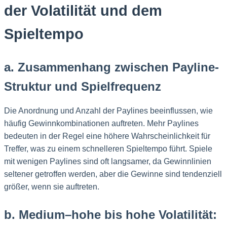
der Volatilität und dem
Spieltempo
a. Zusammenhang zwischen Payline-
Struktur und Spielfrequenz
Die Anordnung und Anzahl der Paylines beeinflussen, wie
häufig Gewinnkombinationen auftreten. Mehr Paylines
bedeuten in der Regel eine höhere Wahrscheinlichkeit für
Treffer, was zu einem schnelleren Spieltempo führt. Spiele
mit wenigen Paylines sind oft langsamer, da Gewinnlinien
seltener getroffen werden, aber die Gewinne sind tendenziell
größer, wenn sie auftreten.
b. Medium–hohe bis hohe Volatilität: