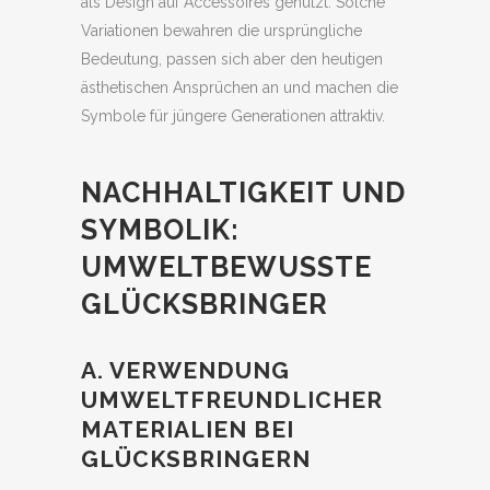
als Design auf Accessoires genutzt. Solche
Variationen bewahren die ursprüngliche
Bedeutung, passen sich aber den heutigen
ästhetischen Ansprüchen an und machen die
Symbole für jüngere Generationen attraktiv.
NACHHALTIGKEIT UND
SYMBOLIK:
UMWELTBEWUSSTE
GLÜCKSBRINGER
A. VERWENDUNG
UMWELTFREUNDLICHER
MATERIALIEN BEI
GLÜCKSBRINGERN