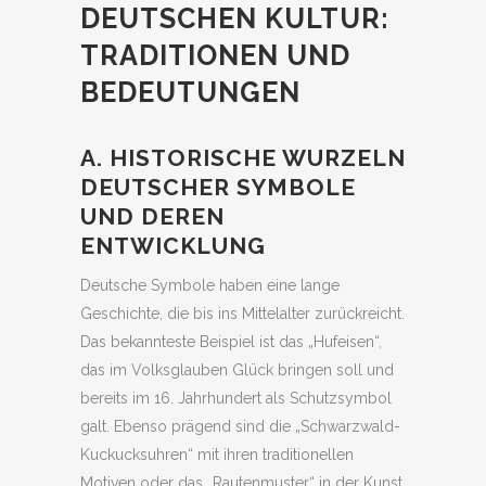
DEUTSCHEN KULTUR:
TRADITIONEN UND
BEDEUTUNGEN
A. HISTORISCHE WURZELN
DEUTSCHER SYMBOLE
UND DEREN
ENTWICKLUNG
Deutsche Symbole haben eine lange
Geschichte, die bis ins Mittelalter zurückreicht.
Das bekannteste Beispiel ist das „Hufeisen“,
das im Volksglauben Glück bringen soll und
bereits im 16. Jahrhundert als Schutzsymbol
galt. Ebenso prägend sind die „Schwarzwald-
Kuckucksuhren“ mit ihren traditionellen
Motiven oder das „Rautenmuster“ in der Kunst