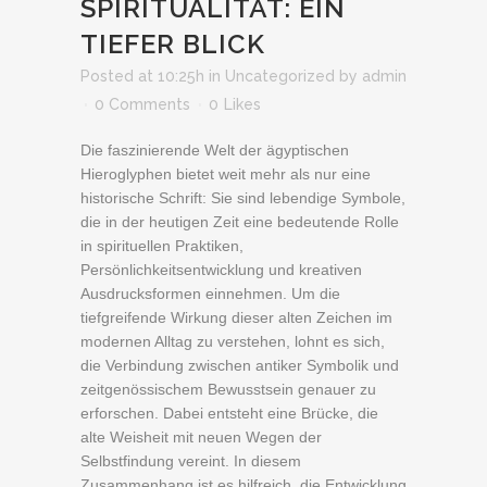
SPIRITUALITÄT: EIN
TIEFER BLICK
Posted at 10:25h
in
Uncategorized
by
admin
0 Comments
0
Likes
Die faszinierende Welt der ägyptischen
Hieroglyphen bietet weit mehr als nur eine
historische Schrift: Sie sind lebendige Symbole,
die in der heutigen Zeit eine bedeutende Rolle
in spirituellen Praktiken,
Persönlichkeitsentwicklung und kreativen
Ausdrucksformen einnehmen. Um die
tiefgreifende Wirkung dieser alten Zeichen im
modernen Alltag zu verstehen, lohnt es sich,
die Verbindung zwischen antiker Symbolik und
zeitgenössischem Bewusstsein genauer zu
erforschen. Dabei entsteht eine Brücke, die
alte Weisheit mit neuen Wegen der
Selbstfindung vereint. In diesem
Zusammenhang ist es hilfreich, die Entwicklung