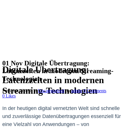
01 Nov
Digitale Übertragung:
Digitale Übertragung:
Latenzzeiten in modernen Streaming-
Technologien
Latenzzeiten in modernen
Streaming-Technologien
Posted at 08:49h
in
Uncategorized
by
admin
0 Comments
0
Likes
In der heutigen digital vernetzten Welt sind schnelle
und zuverlässige Datenübertragungen essenziell für
eine Vielzahl von Anwendungen – von