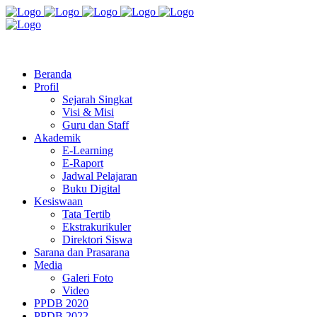
Jl. Radio Kabinuang Kel. Baru Kec. Baolan Kab. Tolitoli
sman3tolitoli@gmail.com
Beranda
Profil
Sejarah Singkat
Visi & Misi
Guru dan Staff
Akademik
E-Learning
E-Raport
Jadwal Pelajaran
Buku Digital
Kesiswaan
Tata Tertib
Ekstrakurikuler
Direktori Siswa
Sarana dan Prasarana
Media
Galeri Foto
Video
PPDB 2020
PPDB 2022