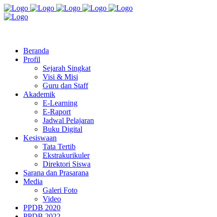
Jl. Radio Kabinuang Kel. Baru Kec. Baolan Kab. Tolitoli
sman3tolitoli@gmail.com
Beranda
Profil
Sejarah Singkat
Visi & Misi
Guru dan Staff
Akademik
E-Learning
E-Raport
Jadwal Pelajaran
Buku Digital
Kesiswaan
Tata Tertib
Ekstrakurikuler
Direktori Siswa
Sarana dan Prasarana
Media
Galeri Foto
Video
PPDB 2020
PPDB 2022