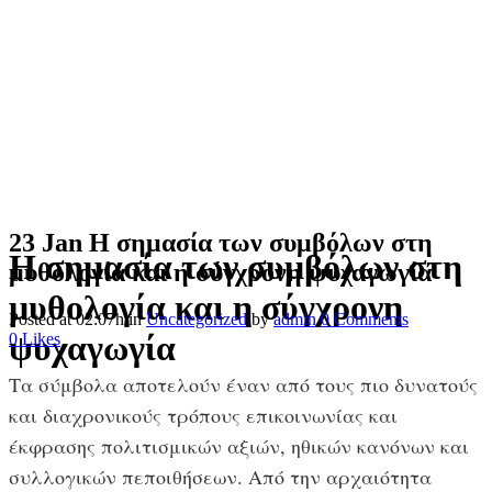
23 Jan
Η σημασία των συμβόλων στη
Η σημασία των συμβόλων στη
μυθολογία και η σύγχρονη ψυχαγωγία
μυθολογία και η σύγχρονη
Posted at 02:07h
in
Uncategorized
by
admin
0 Comments
ψυχαγωγία
0
Likes
Τα σύμβολα αποτελούν έναν από τους πιο δυνατούς
και διαχρονικούς τρόπους επικοινωνίας και
έκφρασης πολιτισμικών αξιών, ηθικών κανόνων και
συλλογικών πεποιθήσεων. Από την αρχαιότητα