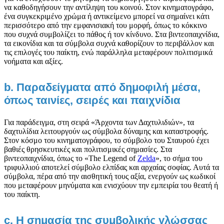
να καθοδηγήσουν την αντίληψη του κοινού. Στον κινηματογράφο,
ένα συγκεκριμένο χρώμα ή αντικείμενο μπορεί να σημαίνει κάτι
περισσότερο από την εμφανισιακή του μορφή, όπως το κόκκινο
που συχνά συμβολίζει το πάθος ή τον κίνδυνο. Στα βιντεοπαιχνίδια,
τα εικονίδια και τα σύμβολα συχνά καθορίζουν το περιβάλλον και
τις επιλογές του παίκτη, ενώ παράλληλα μεταφέρουν πολιτισμικά
νοήματα και αξίες.
b. Παραδείγματα από δημοφιλή μέσα,
όπως ταινίες, σειρές και παιχνίδια
Για παράδειγμα, στη σειρά «Άρχοντα των Δαχτυλιδιών», τα
δαχτυλίδια λειτουργούν ως σύμβολα δύναμης και καταστροφής.
Στον κόσμο του κινηματογράφου, το σύμβολο του Σταυρού έχει
βαθιές θρησκευτικές και πολιτισμικές σημασίες. Στα
βιντεοπαιχνίδια, όπως το «The Legend of
Zelda
», το σήμα του
τριφυλλιού αποτελεί σύμβολο ελπίδας και αρχαίας σοφίας. Αυτά τα
σύμβολα, πέρα από την αισθητική τους αξία, ενεργούν ως κωδικοί
που μεταφέρουν μηνύματα και ενισχύουν την εμπειρία του θεατή ή
του παίκτη.
c. Η σημασία της συμβολικής γλώσσας