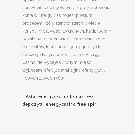
sprawdzić szczegóły wraz z góry. Założenie
konta w Energy Casino jest prostym
procesem, który stanowi start w świecie
konsol i możliwości wygranych. Nadprogram
powitalny to jeden wraz z najważniejszych
elementów, które przyciągają graczy do
świeżego kasyna przez internet. Energy
Casino nie wydaje się w tym miejscu
wyjątkiem, oferując atrakcyjną ofertę gwoli
nowych zawodników.
TAGS:
energycasino bonus bez
depozytu
,
energycasino free spin