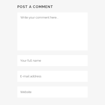
POST A COMMENT