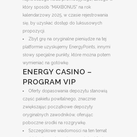
który sposób “MAXBONUS” na rok
kalendarzowy 2025, w czasie rejestrowania
się, by uzyskać dostęp do luksusowych
propozycji.
Zbyt grę na oryginalne pieniądze na tej
platformie uzyskujemy EnergyPoints, innymi
słowy specjalne punkty, które można potem
wymieniać na gotówkę.
ENERGY CASINO –
PROGRAM VIP
Oferty dopasowania depozytu stanowią
część pakietu powitalnego, znacznie
zwiększając początkowe depozyty
oryginalnych zawodników, oferując
poboczne środki na rozgrywkę.
Szczegółowe wiadomości na ten temat