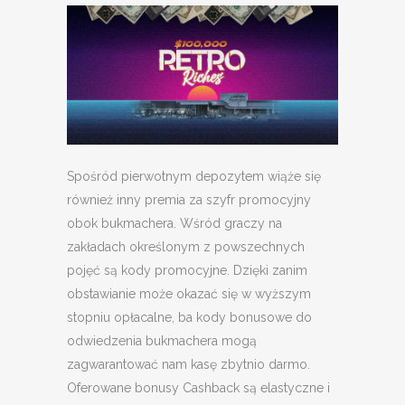
Spośród pierwotnym depozytem wiąże się
również inny premia za szyfr promocyjny
obok bukmachera. Wśród graczy na
zakładach określonym z powszechnych
pojęć są kody promocyjne. Dzięki zanim
obstawianie może okazać się w wyższym
stopniu opłacalne, ba kody bonusowe do
odwiedzenia bukmachera mogą
zagwarantować nam kasę zbytnio darmo.
Oferowane bonusy Cashback są elastyczne i