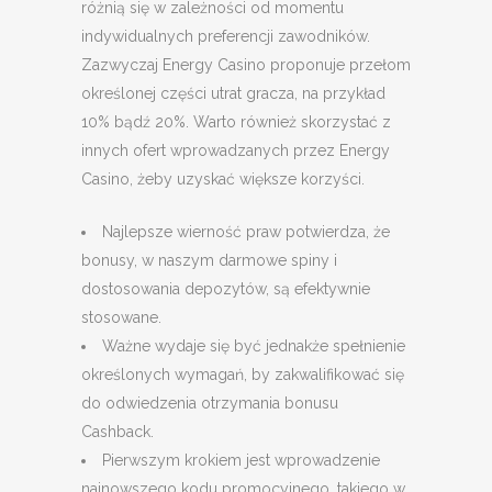
różnią się w zależności od momentu
indywidualnych preferencji zawodników.
Zazwyczaj Energy Casino proponuje przełom
określonej części utrat gracza, na przykład
10% bądź 20%. Warto również skorzystać z
innych ofert wprowadzanych przez Energy
Casino, żeby uzyskać większe korzyści.
Najlepsze wierność praw potwierdza, że
bonusy, w naszym darmowe spiny i
dostosowania depozytów, są efektywnie
stosowane.
Ważne wydaje się być jednakże spełnienie
określonych wymagań, by zakwalifikować się
do odwiedzenia otrzymania bonusu
Cashback.
Pierwszym krokiem jest wprowadzenie
najnowszego kodu promocyjnego, takiego w