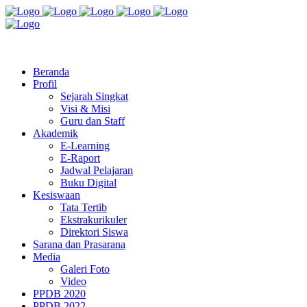
Jl. Radio Kabinuang Kel. Baru Kec. Baolan Kab. Tolitoli
sman3tolitoli@gmail.com
Beranda
Profil
Sejarah Singkat
Visi & Misi
Guru dan Staff
Akademik
E-Learning
E-Raport
Jadwal Pelajaran
Buku Digital
Kesiswaan
Tata Tertib
Ekstrakurikuler
Direktori Siswa
Sarana dan Prasarana
Media
Galeri Foto
Video
PPDB 2020
PPDB 2022