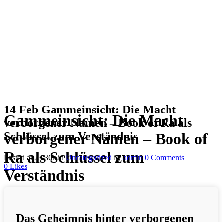
14 Feb
Gammeinsicht: Die Macht
Gammeinsicht: Die Macht
verborgener Namen – Book of Ra als
Schlüssel zum Verständnis
verborgener Namen – Book of
Ra als Schlüssel zum
Posted at 23:36h
in
Uncategorized
by
admin
0 Comments
0
Likes
Verständnis
Das Geheimnis hinter verborgenen