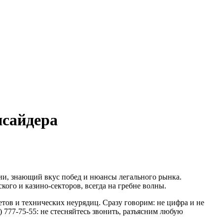
нсайдера
ии, знающий вкус побед и нюансы легального рынка.
ого и казино-секторов, всегда на гребне волны.
тов и технических неурядиц. Сразу говорим: не цифра и не
) 777-75-55: не стесняйтесь звонить, разъясним любую