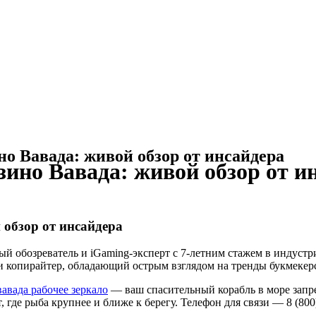
но Вавада: живой обзор от инсайдера
азино Вавада: живой обзор от и
 обзор от инсайдера
й обозреватель и iGaming-эксперт с 7-летним стажем в индустр
 копирайтер, обладающий острым взглядом на тренды букмекерск
вавада рабочее зеркало
— ваш спасительный корабль в море запре
 где рыба крупнее и ближе к берегу. Телефон для связи — 8 (800