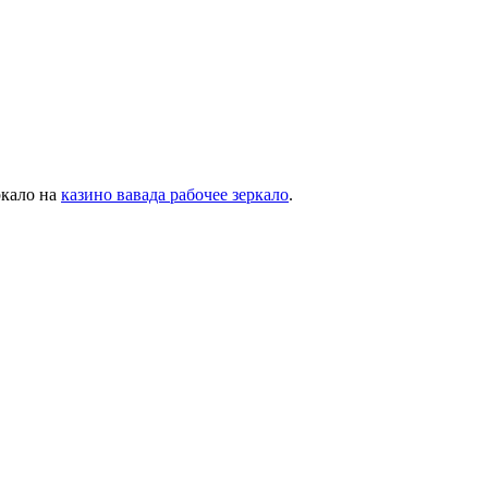
ркало на
казино вавада рабочее зеркало
.