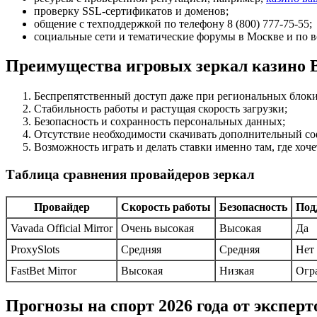
проверку SSL-сертификатов и доменов;
общение с техподдержкой по телефону 8 (800) 777-75-55;
социальные сети и тематические форумы в Москве и по в
Преимущества игровых зеркал казино 
Беспрепятственный доступ даже при региональных блоки
Стабильность работы и растущая скорость загрузки;
Безопасность и сохранность персональных данных;
Отсутствие необходимости скачивать дополнительный со
Возможность играть и делать ставки именно там, где хоче
Таблица сравнения провайдеров зеркал
Провайдер
Скорость работы
Безопасность
Под
Vavada Official Mirror
Очень высокая
Высокая
Да
ProxySlots
Средняя
Средняя
Нет
FastBet Mirror
Высокая
Низкая
Огр
Прогнозы на спорт 2026 года от эксперт