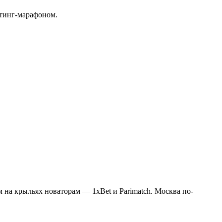
ттинг-марафоном.
на крыльях новаторам — 1xBet и Parimatch. Москва по-