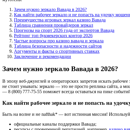
Зачем нужно зеркало Вавада в 2026?
Как найти рабочее зеркало и не попасть на удочку мошен
Преимущества игровых зеркал казино Вавада
Таблица сравнения провайдеров зеркал
Прогнозы на спорт 2026 года от экспертов Вавада
Рейтинг топ букмекерских контор 2026
Частые вопросы про казино вавада и зеркала
Таблица безопасности и надежности сайтов
Аргументы и факты о спортивных ставках
Заключение и рекомендации
Зачем нужно зеркало Вавада в 2026?
В эпоху веб-джунглей и операторских запретов искать рабочее
не стоит унывать: зеркало — это не просто реплика сайта, а 
— 8 (800) 777-75-55 поможет всегда оставаться на пике событий
Как найти рабочее зеркало и не попасть на удоч
Быть на волне и не nаfthak* — вот истинная миссия! Используй
официальные каналы поддержки Вавада;
ресурсы с проверенной репутацией, например,
казино ва