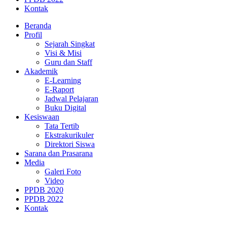
Kontak
Beranda
Profil
Sejarah Singkat
Visi & Misi
Guru dan Staff
Akademik
E-Learning
E-Raport
Jadwal Pelajaran
Buku Digital
Kesiswaan
Tata Tertib
Ekstrakurikuler
Direktori Siswa
Sarana dan Prasarana
Media
Galeri Foto
Video
PPDB 2020
PPDB 2022
Kontak