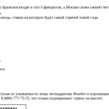
 Бразилия входят в топ-3 фаворитов, а Москва снова оживёт бе
.
нда, ставки на которую будут самой горячей темой года.
.
са.
ступая по узнаваемости лишь легендарному Фонбет и порхающим 
 (800) 777-75-55, что только подчеркивает сервис на высоте.
оддержка