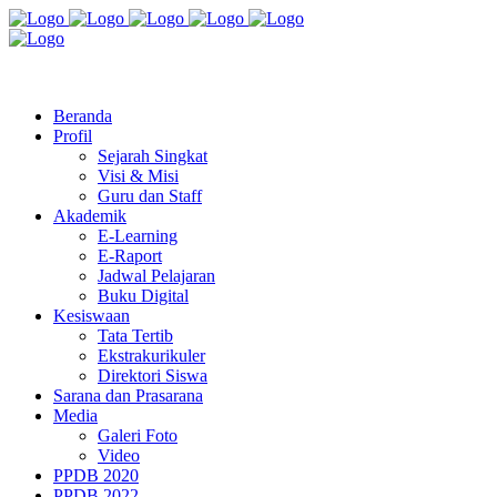
Jl. Radio Kabinuang Kel. Baru Kec. Baolan Kab. Tolitoli
sman3tolitoli@gmail.com
Beranda
Profil
Sejarah Singkat
Visi & Misi
Guru dan Staff
Akademik
E-Learning
E-Raport
Jadwal Pelajaran
Buku Digital
Kesiswaan
Tata Tertib
Ekstrakurikuler
Direktori Siswa
Sarana dan Prasarana
Media
Galeri Foto
Video
PPDB 2020
PPDB 2022