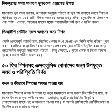
নিবন্ধনের সময় সাধারণ ভুলগুলো এড়ানোর উপায়
সাধারণত ভুল তথ্য প্রদান, অপ্রাপ্য ডকুমেন্ট পাঠানো বা ভুল নাম ব্যবহার করলে নিবন্ধন
প্রক্রিয়া ব্যাহত হয়। তাই নিশ্চিত করুন যে সমস্ত তথ্য সঠিক, ডকুমেন্টগুলো হালনাগাদ
এবং স্পষ্ট। এছাড়া, আবেদন সময়ের মধ্যে প্রয়োজনীয় ফর্ম পূরণ ও দাখিল করুন।
ভিআইপি স্টেটাস দ্রুত অর্জনের জন্য টিপস
একটি গুরুত্বপূর্ণ পরামর্শ হলো, নিয়মিত খেলায় অংশ নেওয়া এবং নির্দিষ্ট বাজি পরিমাণ পূরণ
করা। ক্যাসিনো বা প্ল্যাটফর্মের সাথে যোগাযোগ রেখে দ্রুত স্টেটাস উন্নীত করার জন্য
প্রয়োজনীয় ডকুমেন্ট সময়মতো পাঠানো। কিছু ক্ষেত্রে, প্রোমো কোড বা বিশেষ অফার
ব্যবহার করলে স্টেটাস দ্রুত হয়।
৫০ ফ্রি স্পিনসহ এক্সক্লুসিভ বোনাসের জন্য উপযুক্ত
সময় ও পরিস্থিতি নির্ণয়
কখন ও কীভাবে স্পিনের অফার পাওয়া যায়
সাধারণত স্পিনের অফার উপলব্ধ হয় নতুন সদস্যদের জন্য প্রথম ডিপোজিটের সময়, বা
বিশেষ উৎসব ও ক্যাম্পেইনের সময়। এছাড়াও, প্ল্যাটফর্মের নিয়মিত ইভেন্ট বা
প্রোমোশনাল সময়ে এই অফারগুলো পাওয়া যায়। যা আপনি প্ল্যাটফর্মের নোটিফিকেশন বা
ইমেইল মারফত জানতে পারেন।