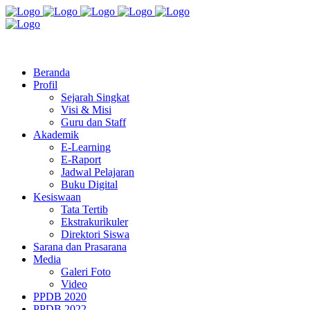
Jl. Radio Kabinuang Kel. Baru Kec. Baolan Kab. Tolitoli
sman3tolitoli@gmail.com
Beranda
Profil
Sejarah Singkat
Visi & Misi
Guru dan Staff
Akademik
E-Learning
E-Raport
Jadwal Pelajaran
Buku Digital
Kesiswaan
Tata Tertib
Ekstrakurikuler
Direktori Siswa
Sarana dan Prasarana
Media
Galeri Foto
Video
PPDB 2020
PPDB 2022