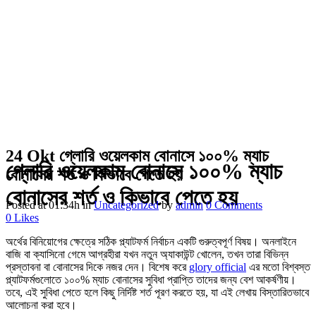
24 Okt
গ্লোরি ওয়েলকাম বোনাসে ১০০% ম্যাচ
গ্লোরি ওয়েলকাম বোনাসে ১০০% ম্যাচ
বোনাসের শর্ত ও কিভাবে পেতে হয়
বোনাসের শর্ত ও কিভাবে পেতে হয়
Posted at 01:34h
in
Uncategorized
by
admin
0 Comments
0
Likes
অর্থের বিনিয়োগের ক্ষেত্রে সঠিক প্ল্যাটফর্ম নির্বাচন একটি গুরুত্বপূর্ণ বিষয়। অনলাইনে
বাজি বা ক্যাসিনো গেমে আগ্রহীরা যখন নতুন অ্যাকাউন্ট খোলেন, তখন তারা বিভিন্ন
প্রস্তাবনা বা বোনাসের দিকে নজর দেন। বিশেষ করে
glory official
এর মতো বিশ্বস্ত
প্ল্যাটফর্মগুলোতে ১০০% ম্যাচ বোনাসের সুবিধা প্রাপ্তি তাদের জন্য বেশ আকর্ষণীয়।
তবে, এই সুবিধা পেতে হলে কিছু নির্দিষ্ট শর্ত পূরণ করতে হয়, যা এই লেখায় বিস্তারিতভাবে
আলোচনা করা হবে।