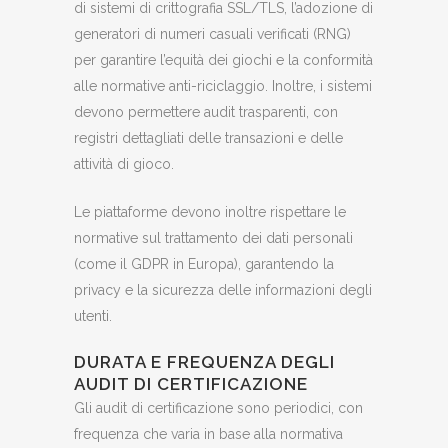
di sistemi di crittografia SSL/TLS, l’adozione di
generatori di numeri casuali verificati (RNG)
per garantire l’equità dei giochi e la conformità
alle normative anti-riciclaggio. Inoltre, i sistemi
devono permettere audit trasparenti, con
registri dettagliati delle transazioni e delle
attività di gioco.
Le piattaforme devono inoltre rispettare le
normative sul trattamento dei dati personali
(come il GDPR in Europa), garantendo la
privacy e la sicurezza delle informazioni degli
utenti.
DURATA E FREQUENZA DEGLI
AUDIT DI CERTIFICAZIONE
Gli audit di certificazione sono periodici, con
frequenza che varia in base alla normativa