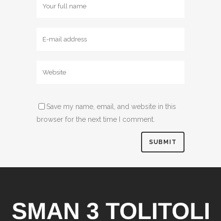
Save my name, email, and website in this
browser for the next time I comment.