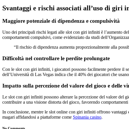
Svantaggi e rischi associati all’uso di giri in
Maggiore potenziale di dipendenza e compulsività
Uno dei principali rischi legati alle slot con giri infiniti è l’aumento 
comportamenti compulsivi, come evidenziato da studi dell’Organizzazio
“Il rischio di dipendenza aumenta proporzionalmente alla possibi
Difficoltà nel controllare le perdite prolungate
Con le slot con giri infiniti, i giocatori possono facilmente perdere il 
dell’Università di Las Vegas indica che il 40% dei giocatori che usano sl
Impatto sulla percezione del valore del gioco e delle vi
Le slot con giri infiniti possono alterare la percezione del valore del 
contribuire a una visione distorta del gioco, favorendo comportamenti 
In conclusione, mentre le slot online con giri infiniti offrono vantaggi
magari affidandosi a piattaforme come
Spinania casino
.
No Comments