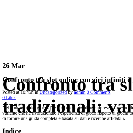
26 Mar
Confronto tra slo
Confronto tra slot online con giri infiniti e
Posted at 10:45h
in
Uncategorized
by
admin
0 Comments
0
Likes
tradizionali: va
Nel panorama del gioco d’azzardo, le slot online rappresentano uno dei se
variante che ha rivoluzionato l’esperienza di gioco rispetto ai giochi t
di fornire una guida completa e basata su dati e ricerche affidabili.
Indice