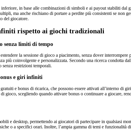
nferiore, in base alle combinazioni di simboli e ai payout stabiliti dal gi
 multipli, ma anche rischiano di portare a perdite più consistenti se non g
to del giocatore.
finiti rispetto ai giochi tradizionali
o senza limiti di tempo
 di estendere la sessione di gioco a piacimento, senza dover interrompere pe
za più coinvolgente e personalizzata. Secondo una ricerca condotta da
o senza restrizioni temporali.
nus e giri infiniti
ratuiti e bonus di ricarica, che possono essere attivati all’interno di gir
a di gioco, scegliendo quando attivare bonus o continuare a giocare, rende
 mobili e desktop, permettendo ai giocatori di partecipare in qualsiasi mo
fisiche o a specifici orari. Inoltre, l’ampia gamma di temi e funzionalità 