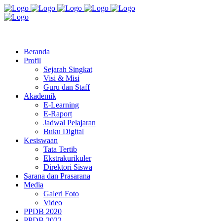
Jl. Radio Kabinuang Kel. Baru Kec. Baolan Kab. Tolitoli
sman3tolitoli@gmail.com
Beranda
Profil
Sejarah Singkat
Visi & Misi
Guru dan Staff
Akademik
E-Learning
E-Raport
Jadwal Pelajaran
Buku Digital
Kesiswaan
Tata Tertib
Ekstrakurikuler
Direktori Siswa
Sarana dan Prasarana
Media
Galeri Foto
Video
PPDB 2020
PPDB 2022