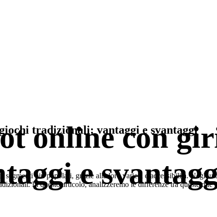
t online con giri
 giochi tradizionali: vantaggi e svantaggi
ntaggi e svantagg
gmenti più popolari, grazie alla loro varietà e accessibilità. Negli ultim
radizionali. In questo articolo, analizzeremo le differenze tra queste due