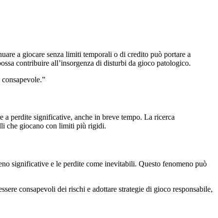
inuare a giocare senza limiti temporali o di credito può portare a
ssa contribuire all’insorgenza di disturbi da gioco patologico.
e consapevole.”
re a perdite significative, anche in breve tempo. La ricerca
li che giocano con limiti più rigidi.
 meno significative e le perdite come inevitabili. Questo fenomeno può
ssere consapevoli dei rischi e adottare strategie di gioco responsabile,