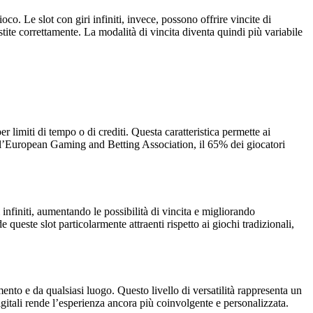
oco. Le slot con giri infiniti, invece, possono offrire vincite di
estite correttamente. La modalità di vincita diventa quindi più variabile
r limiti di tempo o di crediti. Questa caratteristica permette ai
ll’European Gaming and Betting Association, il 65% dei giocatori
i infiniti, aumentando le possibilità di vincita e migliorando
 queste slot particolarmente attraenti rispetto ai giochi tradizionali,
mento e da qualsiasi luogo. Questo livello di versatilità rappresenta un
digitali rende l’esperienza ancora più coinvolgente e personalizzata.