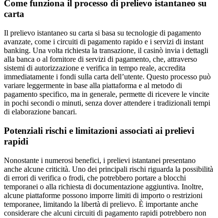
Come funziona il processo di prelievo istantaneo su
carta
Il prelievo istantaneo su carta si basa su tecnologie di pagamento
avanzate, come i circuiti di pagamento rapido e i servizi di instant
banking. Una volta richiesta la transazione, il casinò invia i dettagli
alla banca o al fornitore di servizi di pagamento, che, attraverso
sistemi di autorizzazione e verifica in tempo reale, accredita
immediatamente i fondi sulla carta dell’utente. Questo processo può
variare leggermente in base alla piattaforma e al metodo di
pagamento specifico, ma in generale, permette di ricevere le vincite
in pochi secondi o minuti, senza dover attendere i tradizionali tempi
di elaborazione bancari.
Potenziali rischi e limitazioni associati ai prelievi
rapidi
Nonostante i numerosi benefici, i prelievi istantanei presentano
anche alcune criticità. Uno dei principali rischi riguarda la possibilità
di errori di verifica o frodi, che potrebbero portare a blocchi
temporanei o alla richiesta di documentazione aggiuntiva. Inoltre,
alcune piattaforme possono imporre limiti di importo o restrizioni
temporanee, limitando la libertà di prelievo. È importante anche
considerare che alcuni circuiti di pagamento rapidi potrebbero non