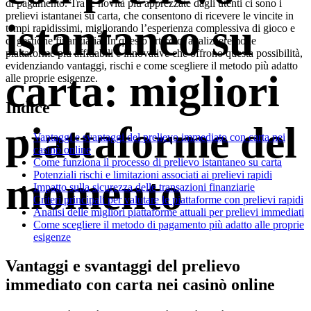
di pagamento. Tra le novità più apprezzate dagli utenti ci sono i
prelievi istantanei su carta, che consentono di ricevere le vincite in
istantaneo su
tempi rapidissimi, migliorando l’esperienza complessiva di gioco e
di gestione finanziaria. In questo articolo, analizzeremo le
piattaforme più affidabili e innovative che offrono questa possibilità,
evidenziando vantaggi, rischi e come scegliere il metodo più adatto
carta: migliori
alle proprie esigenze.
Indice
piattaforme del
Vantaggi e svantaggi del prelievo immediato con carta nei
casinò online
Come funziona il processo di prelievo istantaneo su carta
Potenziali rischi e limitazioni associati ai prelievi rapidi
momento
Impatto sulla sicurezza delle transazioni finanziarie
Criteri principali per valutare le piattaforme con prelievi rapidi
Analisi delle migliori piattaforme attuali per prelievi immediati
Come scegliere il metodo di pagamento più adatto alle proprie
esigenze
Vantaggi e svantaggi del prelievo
immediato con carta nei casinò online