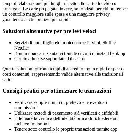
tempi di elaborazione più lunghi rispetto alle carte di debito o
prepagate. Le carte prepagate, invece, sono ideali per chi preferisce
un controllo maggiore sulle spese e una maggiore privacy,
garantendo anche prelievi più rapidi.
Soluzioni alternative per prelievi veloci
Servizi di portafoglio elettronico come PayPal, Skrill e
Neteller
Bonifici bancari istantanei tramite circuiti di instant banking
Cryptovalute, se supportate dal casinò
Queste soluzioni offrono tempi di accredito molto rapidi e spesso
costi contenuti, rappresentando valide alternative alle tradizionali
carte.
Consigli pratici per ottimizzare le transazioni
Verificare sempre i limiti di prelievo e le eventuali
commissioni
Utilizzare metodi di pagamento già verificati e affidabili
Effettuare la verifica dell’identità prima di richiedere un
prelievo importante
Tenere sotto controllo le proprie transazioni tramite app